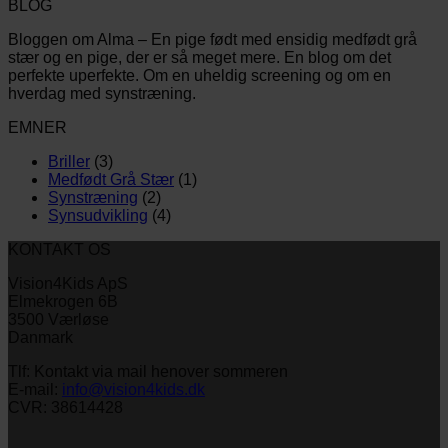
BLOG
Bloggen om Alma – En pige født med ensidig medfødt grå
stær og en pige, der er så meget mere. En blog om det
perfekte uperfekte. Om en uheldig screening og om en
hverdag med synstræning.
EMNER
Briller
(3)
Medfødt Grå Stær
(1)
Synstræning
(2)
Synsudvikling
(4)
KONTAKT OS
Vision4Kids ApS
Elmekrogen 6B
3500 Værløse
Danmark
Tlf: Kontakt via mail henover sommeren
E-mail:
info@vision4kids.dk
CVR: 38614428