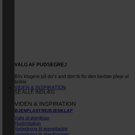
VALG AF PUDSEGREJ
Bliv klogere på do’s and don’ts for den bedste pleje af
briller
VIDEN & INSPIRATION
SE ALLE INDLÆG
VIDEN & INSPIRATION
ØJENPLASTRE/ØJENKLAP
Valg af øjenklap
Hudirritation
Vejledning til øjenplastre
Vejledning til øjenklapper