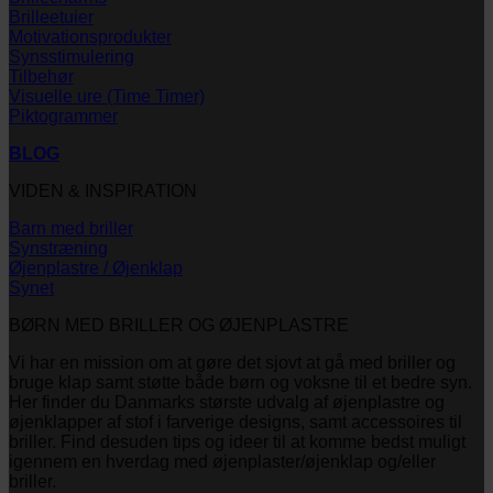
Brilleetuier
Motivationsprodukter
Synsstimulering
Tilbehør
Visuelle ure (Time Timer)
Piktogrammer
BLOG
VIDEN & INSPIRATION
Barn med briller
Synstræning
Øjenplastre / Øjenklap
Synet
BØRN MED BRILLER OG ØJENPLASTRE
Vi har en mission om at gøre det sjovt at gå med briller og
bruge klap samt støtte både børn og voksne til et bedre syn.
Her finder du Danmarks største udvalg af øjenplastre og
øjenklapper af stof i farverige designs, samt accessoires til
briller. Find desuden tips og ideer til at komme bedst muligt
igennem en hverdag med øjenplaster/øjenklap og/eller
briller.