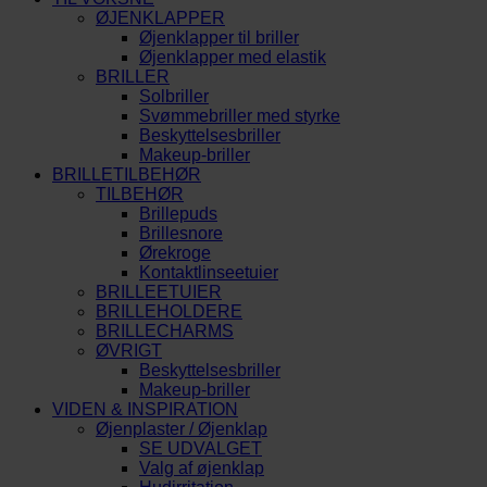
ØJENKLAPPER
Øjenklapper til briller
Øjenklapper med elastik
BRILLER
Solbriller
Svømmebriller med styrke
Beskyttelsesbriller
Makeup-briller
BRILLETILBEHØR
TILBEHØR
Brillepuds
Brillesnore
Ørekroge
Kontaktlinseetuier
BRILLEETUIER
BRILLEHOLDERE
BRILLECHARMS
ØVRIGT
Beskyttelsesbriller
Makeup-briller
VIDEN & INSPIRATION
Øjenplaster / Øjenklap
SE UDVALGET
Valg af øjenklap