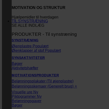
MOTIVATION OG STRUKTUR
Hjælpemidler til hverdagen
TIL SYNSTRÆNING
SE ALLE INDLÆG
PRODUKTER - Til synstræning
SYNSTRÆNING
Øjenplastre
Øjenklapper af stof
SYNSAKTIVITETER
Bøger
Aktivitetshæfter
MOTIVATIONSPRODUKTER
Belønningsplakater (Til øjenplastre)
Belønningsskemaer (Generelt brug) ⭐
Visuelle ure
Piktogrammer
Belønningsgaver
Bøger