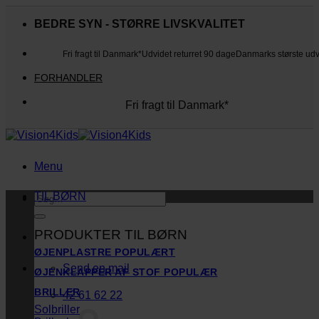
Fortsæt
til
BEDRE SYN - STØRRE LIVSKVALITET
indhold
Fri fragt til Danmark*
Udvidet returret 90 dage
Danmarks største ud
FORHANDLER
Fri fragt til Danmark*
Danmarks største udvalg
Udvidet returret 90 dage
Kunderne elsker os
Menu
TIL BØRN
Søg
efter:
PRODUKTER TIL BØRN
ØJENPLASTRE
Send en mail
ØJENKLAPPER AF STOF
BRILLER
42 61 62 22
Solbriller