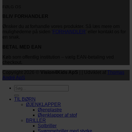
FØLG OS
BLIV FORHANDLER
Ønsker du at forhandle vores produkter. Så læs mere om
mulighederne på siden '
FORHANDLER
' eller kontakt os for
en snak.
BETAL MED EAN
Køb som offentlig institution – vælg EAN-betaling ved
checkout.
Copyright 2026 ©
Vision4Kids ApS
| | Udviklet af
Thomas
André ApS
Søg
efter:
TIL BØRN
ØJENKLAPPER
Øjenplastre
Øjenklapper af stof
BRILLER
Solbriller
Svømmebriller med styrke