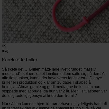
09
maj
Knækkede briller
Så skete det… Brillen måtte lade livet grundet ’massiv
modstand’ i sofaen, da et familiemedlem satte sig på dem. Af
alle tidspunkter, kunne det have været langt værre. De nye
briller er i produktion og klar om 10 dage. I skabet lå
heldigvis Almas gamle og godt medtagne briller, som hun
stoppede med at bruge, da hun var 2 år. Men i situationen var
det et glædeligt gensyn at finde dem frem! ?
Når så hun kommer hjem fra børnehave og tydeligvis har haft
en fantastisk dag at dømme på snavset fra top til tå, så var