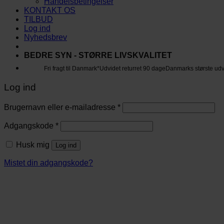
Handelsbetingelser
KONTAKT OS
TILBUD
Log ind
Nyhedsbrev
BEDRE SYN - STØRRE LIVSKVALITET
Fri fragt til Danmark*
Udvidet returret 90 dage
Danmarks største ud
Log ind
Brugernavn eller e-mailadresse
*
Adgangskode
*
Husk mig
Log ind
Mistet din adgangskode?