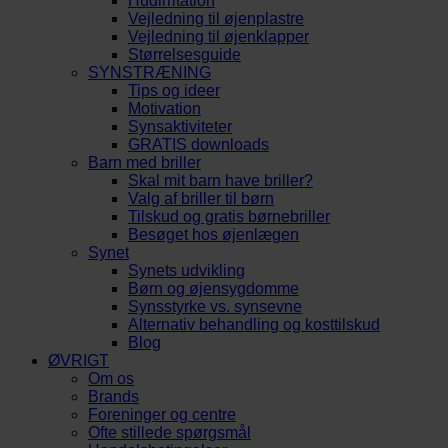
Hudirritation
Vejledning til øjenplastre
Vejledning til øjenklapper
Størrelsesguide
SYNSTRÆNING
Tips og ideer
Motivation
Synsaktiviteter
GRATIS downloads
Barn med briller
Skal mit barn have briller?
Valg af briller til børn
Tilskud og gratis børnebriller
Besøget hos øjenlægen
Synet
Synets udvikling
Børn og øjensygdomme
Synsstyrke vs. synsevne
Alternativ behandling og kosttilskud
Blog
ØVRIGT
Om os
Brands
Foreninger og centre
Ofte stillede spørgsmål