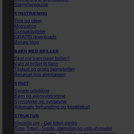
Størrelsesguide
SYNSTRÆNING
Tips og ideer
Motivation
Synsaktiviteter
GRATIS downloads
Besøg blog
BARN MED BRILLER
Skal mit barn have briller?
Valg af briller til børn
Tilskud og gratis børnebriller
Besøget hos øjenlægen
SYNET
Synets udvikling
Børn og øjensygdomme
Synsstyrke vs. synsevne
Alternativ behandling og kosttilskud
STRUKTUR
Visuelle ure - Gør tiden synlig
Time Timer - Guide, størrelse og valg af model
Visuelle ure til børn - Struktur, ro og bedre trivsel