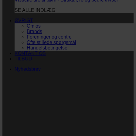
SE ALLE INDLÆG
ØVRIGT
Om os
Brands
Foreninger og centre
Ofte stillede spørgsmål
Handelsbetingelser
KONTAKT OS
TILBUD
Nyhedsbrev
Vi vil blive så glade! ❤
Ingen spam. Kun guldkorn, tips og inspiration til at
støtte dig og dit barn i en hverdag med briller
og/eller klap.