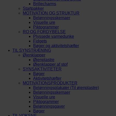
Brillecharms
Startpakker
MOTIVATION OG STRUKTUR
Belønningsskemaer
Visuelle ure
Piktogrammer
RO OG FORDYBELSE
Plyssede varmedunke
Fidgets
Bøger og aktivitetshæfter
TIL SYNSTRÆNING
Øjenklapper
Øjenplastre
Øjenklapper af stof
SYNSAKTIVITETER
Bøger
Aktivitetshæfter
MOTIVATIONSPRODUKTER
Belønningsplakater (Til øjenplastre)
Belønningsskemaer
Visuelle ure
Piktogrammer
Belønningsgaver
Bøger
TIL VOKSNE