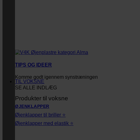
TIPS OG IDEER
Komme godt igennem synstræningen
TIL VOKSNE
SE ALLE INDLÆG
Produkter til voksne
ØJENKLAPPER
Øjenklapper til briller ⭐
Øjenklapper med elastik ⭐