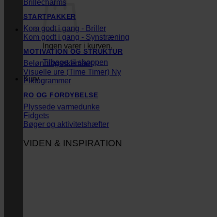
Brillecharms
STARTPAKKER
Kom godt i gang - Briller
Kom godt i gang - Synstræning
Ingen varer i kurven.
MOTIVATION OG STRUKTUR
Tilbage til shoppen
Belønningsskemaer
Visuelle ure (Time Timer)
Kurv
Piktogrammer
RO OG FORDYBELSE
Plyssede varmedunke
Fidgets
Bøger og aktivitetshæfter
VIDEN & INSPIRATION