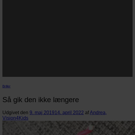
Navn
Navn
E-
Email
mail
JA TAK!
*Jeg godkender privatlivspolitik og tilmelder mig
nyhedsbrevet.
Briller
Så gik den ikke længere
Udgivet den
9. maj 2019
14. april 2022
af
Andrea,
Vision4Kids