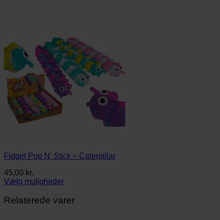
Fidget Pop N’ Stick – Caterpillar
45,00
kr.
Vælg muligheder
Dette
vare
Relaterede varer
har
flere