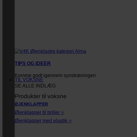
TIPS OG IDEER
Komme godt igennem synstræningen
TIL VOKSNE
SE ALLE INDLÆG
Produkter til voksne
ØJENKLAPPER
Øjenklapper til briller ⭐
Øjenklapper med elastik ⭐