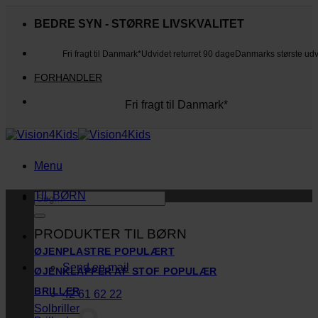
Fortsæt
til
BEDRE SYN - STØRRE LIVSKVALITET
indhold
Fri fragt til Danmark*
Udvidet returret 90 dage
Danmarks største ud
FORHANDLER
Fri fragt til Danmark*
Danmarks største udvalg
Udvidet returret 90 dage
Kunderne elsker os
Menu
TIL BØRN
Søg
efter:
PRODUKTER TIL BØRN
ØJENPLASTRE
Send en mail
ØJENKLAPPER AF STOF
BRILLER
42 61 62 22
Solbriller