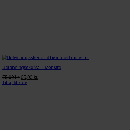
Belønningsskema – Monstre
Den
Den
75,00
kr.
65,00
kr.
oprindelige
aktuelle
Tilføj til kurv
pris
pris
var:
er:
75,00 kr..
65,00 kr..