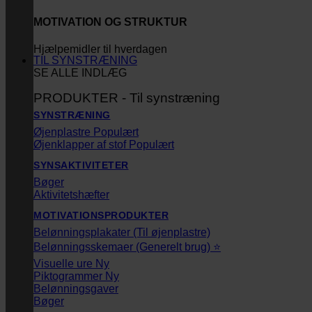
MOTIVATION OG STRUKTUR
Hjælpemidler til hverdagen
TIL SYNSTRÆNING
SE ALLE INDLÆG
PRODUKTER - Til synstræning
SYNSTRÆNING
Øjenplastre
Øjenklapper af stof
SYNSAKTIVITETER
Bøger
Aktivitetshæfter
MOTIVATIONSPRODUKTER
Belønningsplakater (Til øjenplastre)
Belønningsskemaer (Generelt brug) ⭐
Visuelle ure
Piktogrammer
Belønningsgaver
Bøger