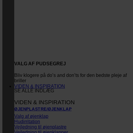
VALG AF PUDSEGREJ
Bliv klogere på do’s and don’ts for den bedste pleje af
briller
VIDEN & INSPIRATION
SE ALLE INDLÆG
VIDEN & INSPIRATION
ØJENPLASTRE/ØJENKLAP
Valg af øjenklap
Hudirritation
Vejledning til øjenplastre
Vejledning til øjenklapper