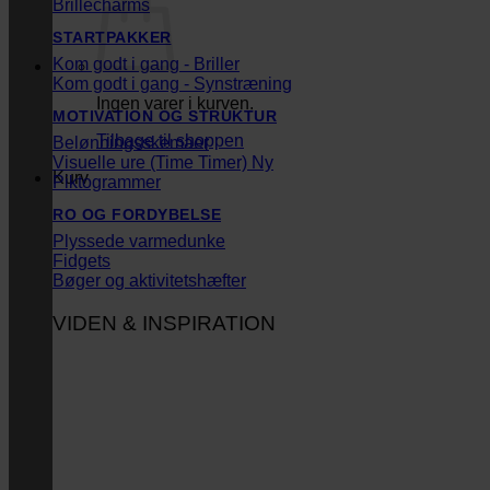
Brillecharms
STARTPAKKER
Kom godt i gang - Briller
Kom godt i gang - Synstræning
Ingen varer i kurven.
MOTIVATION OG STRUKTUR
Tilbage til shoppen
Belønningsskemaer
Visuelle ure (Time Timer)
Kurv
Piktogrammer
RO OG FORDYBELSE
Plyssede varmedunke
Fidgets
Bøger og aktivitetshæfter
VIDEN & INSPIRATION