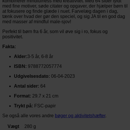
kombinerer mindfulness med kreativitet. Med 64 sider fyldt
med fine motiver, søde citater og opgaver, der hjælper børn til
at fokusere og finde glæde i nuet. Farvelæg dagen i dag,
tænk over hvad der gør den speciel, og sig JA til en god dag
med masser af mindful male-sjov!
Perfekt til børn fra 6 år, som vil øve sig i ro, fokus og
positivitet.
Fakta:
Alder:
3-5 år, 6-8 år
ISBN:
9788772057774
Udgivelsesdato:
06-04-2023
Antal sider:
64
Format:
29.7 x 21 cm
Trykt på:
FSC-papir
Se også alle vores andre
bøger og aktivitetshæfter
.
Vægt
280 g