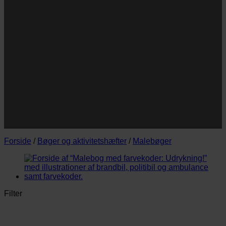
Navn
Navn
E-
Email
mail
JA TAK!
*Jeg godkender privatlivspolitik og tilmelder mig
nyhedsbrevet.
Forside
/
Bøger og aktivitetshæfter
/
Malebøger
Filter