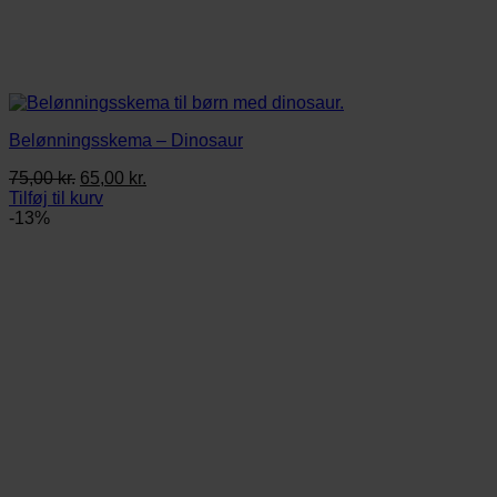
Belønningsskema – Dinosaur
Den
Den
75,00
kr.
65,00
kr.
oprindelige
aktuelle
Tilføj til kurv
pris
pris
-13%
var:
er:
75,00 kr..
65,00 kr..