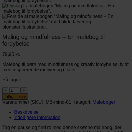
Maling og mindfulness – En malebog til
fordybelse
79,95
kr.
Malebog til børn med mindfulness og kreativ fordybelse, fyldt
med inspirerende motiver og citater.
På lager
Maling
og
Tilføj til kurv
mindfulness
Varenummer (SKU):
MB-mind-01
Kategori:
Malebøger
–
En
Beskrivelse
malebog
Yderligere information
til
fordybelse
Tag en pause og find ro med denne skønne malebog, der
antal