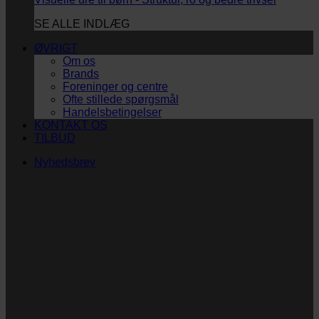
SE ALLE INDLÆG
ØVRIGT
Om os
Brands
Foreninger og centre
Ofte stillede spørgsmål
Handelsbetingelser
KONTAKT OS
TILBUD
Nyhedsbrev
Vi vil blive så glade! ❤
Ingen spam. Kun guldkorn, tips og inspiration til at
støtte dig og dit barn i en hverdag med briller
og/eller klap.