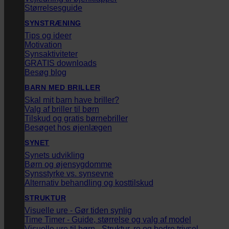
Størrelsesguide
SYNSTRÆNING
Tips og ideer
Motivation
Synsaktiviteter
GRATIS downloads
Besøg blog
BARN MED BRILLER
Skal mit barn have briller?
Valg af briller til børn
Tilskud og gratis børnebriller
Besøget hos øjenlægen
SYNET
Synets udvikling
Børn og øjensygdomme
Synsstyrke vs. synsevne
Alternativ behandling og kosttilskud
STRUKTUR
Visuelle ure - Gør tiden synlig
Time Timer - Guide, størrelse og valg af model
Visuelle ure til børn - Struktur, ro og bedre trivsel