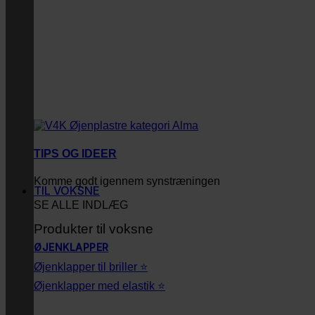
TIPS OG IDEER
Komme godt igennem synstræningen
TIL VOKSNE
SE ALLE INDLÆG
Produkter til voksne
ØJENKLAPPER
Øjenklapper til briller ⭐
Øjenklapper med elastik ⭐