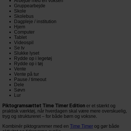
Arbejde med en voksen
Gruppearbejde
Skole
Skolebus
Dagpleje / institution
Hjem
Computer
Tablet
Videospil
Se tv
Slukke lyset
Rydde op i legetøj
Rydde op i tøj
Vente
Vente på tur
Pause / timeout
Dele
Søvn
Lur
Piktogramsættet Time Timer Edition
er et stærkt og
praktisk værktøj, når hverdagen skal være mere overskuelig,
tryg og struktureret – for både børn og voksne.
Kombinér piktogrammer med en
Time Timer
og gør både