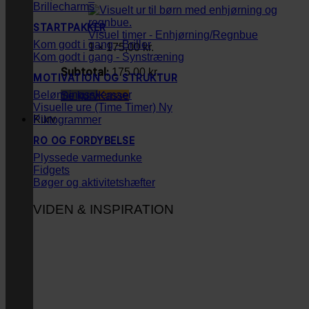
Brillecharms
STARTPAKKER
Visuel timer - Enhjørning/Regnbue
Kom godt i gang - Briller
1 ×
175,00
kr.
Kom godt i gang - Synstræning
Subtotal:
175,00
kr.
MOTIVATION OG STRUKTUR
Belønningsskemaer
Se kurv
Kasse
Visuelle ure (Time Timer)
Kurv
Piktogrammer
RO OG FORDYBELSE
Plyssede varmedunke
Fidgets
Bøger og aktivitetshæfter
VIDEN & INSPIRATION