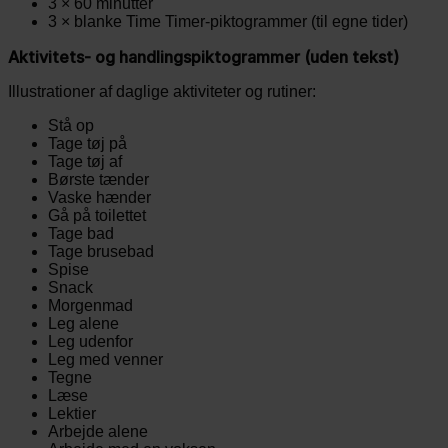
3 × 60 minutter
3 × blanke Time Timer-piktogrammer (til egne tider)
Aktivitets- og handlingspiktogrammer (uden tekst)
Illustrationer af daglige aktiviteter og rutiner:
Stå op
Tage tøj på
Tage tøj af
Børste tænder
Vaske hænder
Gå på toilettet
Tage bad
Tage brusebad
Spise
Snack
Morgenmad
Leg alene
Leg udenfor
Leg med venner
Tegne
Læse
Lektier
Arbejde alene