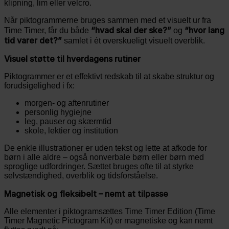
klipning, lim eller velcro.
Når piktogrammerne bruges sammen med et visuelt ur fra
“hvad skal der ske?”
“hvor lang
Time Timer, får du både
og
tid varer det?”
samlet i ét overskueligt visuelt overblik.
Visuel støtte til hverdagens rutiner
Piktogrammer er et effektivt redskab til at skabe struktur og
forudsigelighed i fx:
morgen- og aftenrutiner
personlig hygiejne
leg, pauser og skærmtid
skole, lektier og institution
De enkle illustrationer er uden tekst og lette at afkode for
børn i alle aldre – også nonverbale børn eller børn med
sproglige udfordringer. Sættet bruges ofte til at styrke
selvstændighed, overblik og tidsforståelse.
Magnetisk og fleksibelt – nemt at tilpasse
Alle elementer i piktogramsættes Time Timer Edition (Time
Timer Magnetic Pictogram Kit) er magnetiske og kan nemt