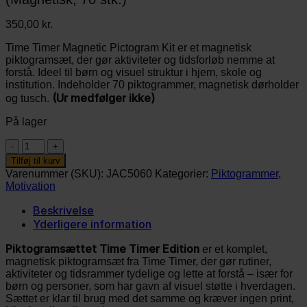
350,00
kr.
Time Timer Magnetic Pictogram Kit er et magnetisk
piktogramsæt, der gør aktiviteter og tidsforløb nemme at
forstå. Ideel til børn og visuel struktur i hjem, skole og
institution. Indeholder 70 piktogrammer, magnetisk dørholder
(Ur medfølger ikke)
og tusch.
På lager
Time
Timer
Tilføj til kurv
Piktogrammer
Varenummer (SKU):
JAC5060
Kategorier:
Piktogrammer
,
–
Motivation
Time
Timer
Beskrivelse
Edition
Yderligere information
(Magnetisk,
70
Piktogramsættet Time Timer Edition
er et komplet,
stk.)
magnetisk piktogramsæt fra Time Timer, der gør rutiner,
antal
aktiviteter og tidsrammer tydelige og lette at forstå – især for
børn og personer, som har gavn af visuel støtte i hverdagen.
Sættet er klar til brug med det samme og kræver ingen print,