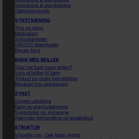
Vejledning til øjenklapper
Størrelsesguide
SYNSTRÆNING
Tips og ideer
Motivation
Synsaktiviteter
GRATIS downloads
Besøg blog
BARN MED BRILLER
Skal mit barn have briller?
Valg af briller til børn
Tilskud og gratis børnebriller
Besøget hos øjenlægen
SYNET
Synets udvikling
Børn og øjensygdomme
Synsstyrke vs. synsevne
Alternativ behandling og kosttilskud
STRUKTUR
Visuelle ure - Gør tiden synlig