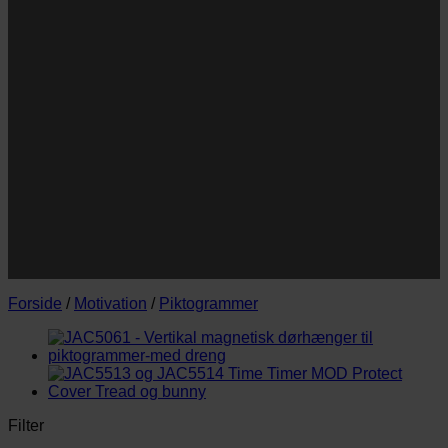
Navn
Navn
E-
Email
mail
JA TAK!
*Jeg godkender privatlivspolitik og tilmelder mig
nyhedsbrevet.
Forside
/
Motivation
/
Piktogrammer
Filter