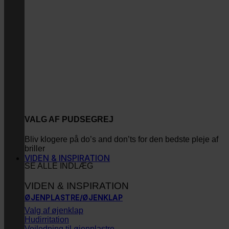
VALG AF PUDSEGREJ
Bliv klogere på do’s and don’ts for den bedste pleje af
briller
VIDEN & INSPIRATION
SE ALLE INDLÆG
VIDEN & INSPIRATION
ØJENPLASTRE/ØJENKLAP
Valg af øjenklap
Hudirritation
Vejledning til øjenplastre