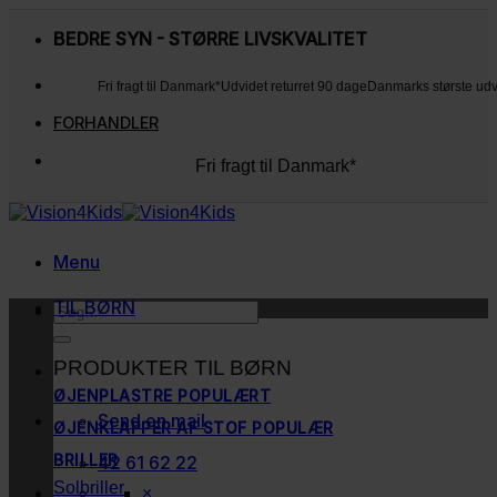
Fortsæt
til
BEDRE SYN - STØRRE LIVSKVALITET
indhold
Fri fragt til Danmark*
Udvidet returret 90 dage
Danmarks største ud
FORHANDLER
Fri fragt til Danmark*
Udvidet returret 90 dage
Danmarks største udvalg
Kunderne elsker os
Menu
TIL BØRN
Søg
efter:
PRODUKTER TIL BØRN
ØJENPLASTRE
Send en mail
ØJENKLAPPER AF STOF
BRILLER
42 61 62 22
Solbriller
×