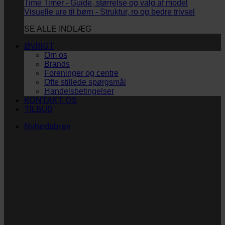
Time Timer - Guide, størrelse og valg af model
Visuelle ure til børn - Struktur, ro og bedre trivsel
SE ALLE INDLÆG
ØVRIGT
Om os
Brands
Foreninger og centre
Ofte stillede spørgsmål
Handelsbetingelser
KONTAKT OS
TILBUD
Nyhedsbrev
Vi vil blive så glade! ❤
Ingen spam. Kun guldkorn, tips og inspiration til at
støtte dig og dit barn i en hverdag med briller
og/eller klap.