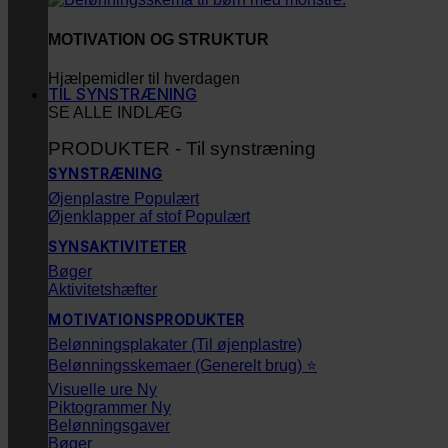
MOTIVATION OG STRUKTUR
Hjælpemidler til hverdagen
TIL SYNSTRÆNING
SE ALLE INDLÆG
PRODUKTER - Til synstræning
SYNSTRÆNING
Øjenplastre
Øjenklapper af stof
SYNSAKTIVITETER
Bøger
Aktivitetshæfter
MOTIVATIONSPRODUKTER
Belønningsplakater (Til øjenplastre)
Belønningsskemaer (Generelt brug) ⭐
Visuelle ure
Piktogrammer
Belønningsgaver
Bøger