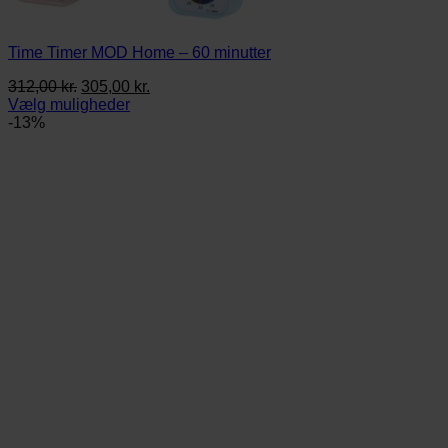
Time Timer MOD Home – 60 minutter
Den
Den
312,00
kr.
305,00
kr.
oprindelige
aktuelle
Vælg muligheder
Dette
pris
pris
-13%
vare
var:
er:
har
312,00 kr..
305,00 kr..
flere
varianter.
Mulighederne
kan
vælges
på
varesiden