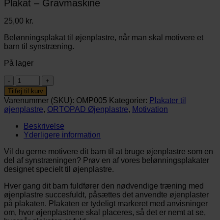
Plakat – Gravmaskine
25,00
kr.
Belønningsplakat til øjenplastre, når man skal motivere et
barn til synstræning.
På lager
Plakat
-
Tilføj til kurv
Gravmaskine
Varenummer (SKU):
OMP005
Kategorier:
Plakater til
antal
øjenplastre
,
ORTOPAD Øjenplastre
,
Motivation
Beskrivelse
Yderligere information
Vil du gerne motivere dit barn til at bruge øjenplastre som en
del af synstræningen? Prøv en af vores belønningsplakater
designet specielt til øjenplastre.
Hver gang dit barn fuldfører den nødvendige træning med
øjenplastre succesfuldt, påsættes det anvendte øjenplaster
på plakaten. Plakaten er tydeligt markeret med anvisninger
om, hvor øjenplastrene skal placeres, så det er nemt at se,