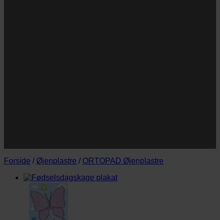
Navn
Navn
E-
Email
mail
JA TAK!
*Jeg godkender privatlivspolitik og tilmelder mig
nyhedsbrevet.
Forside
/
Øjenplastre
/
ORTOPAD Øjenplastre