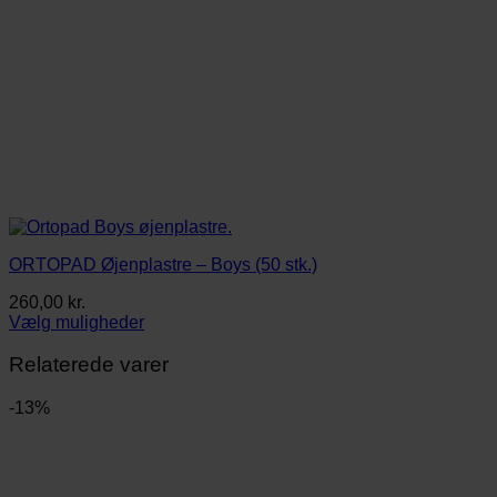
ORTOPAD Øjenplastre – Boys (50 stk.)
260,00
kr.
Vælg muligheder
Dette
vare
Relaterede varer
har
flere
-13%
varianter.
Mulighederne
kan
vælges