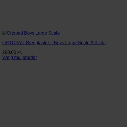
ORTOPAD Øjenplastre – Boys Large Scale (50 stk.)
260,00
kr.
Vælg muligheder
Dette
vare
har
flere
varianter.
Mulighederne
kan
vælges
på
varesiden