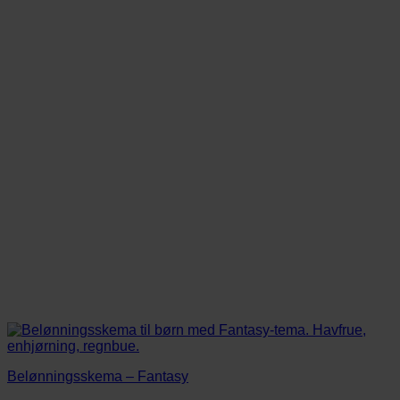
på
varesiden
Belønningsskema – Fantasy