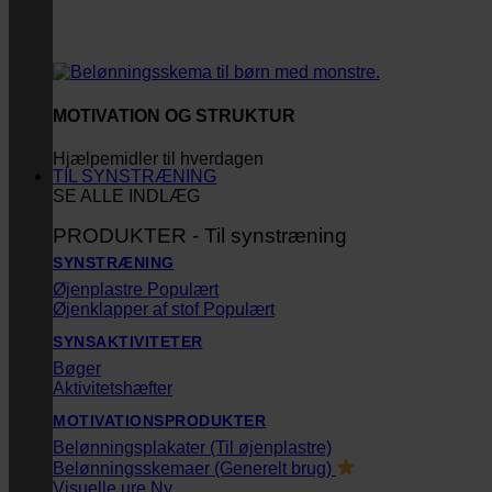
MOTIVATION OG STRUKTUR
Hjælpemidler til hverdagen
TIL SYNSTRÆNING
SE ALLE INDLÆG
PRODUKTER - Til synstræning
SYNSTRÆNING
Øjenplastre
Øjenklapper af stof
SYNSAKTIVITETER
Bøger
Aktivitetshæfter
MOTIVATIONSPRODUKTER
Belønningsplakater (Til øjenplastre)
Belønningsskemaer (Generelt brug)
Visuelle ure