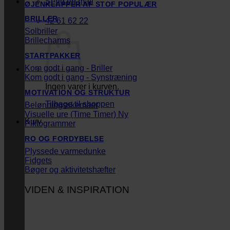
Send en mail
ØJENKLAPPER AF STOF
BRILLER
42 61 62 22
Solbriller
Brillecharms
STARTPAKKER
Kom godt i gang - Briller
Kom godt i gang - Synstræning
Ingen varer i kurven.
MOTIVATION OG STRUKTUR
Tilbage til shoppen
Belønningsskemaer
Visuelle ure (Time Timer)
Kurv
Piktogrammer
RO OG FORDYBELSE
Plyssede varmedunke
Fidgets
Bøger og aktivitetshæfter
VIDEN & INSPIRATION