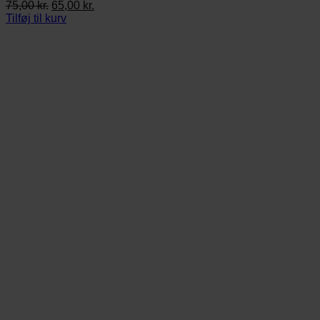
Den
Den
75,00
kr.
65,00
kr.
oprindelige
aktuelle
Tilføj til kurv
pris
pris
var:
er:
75,00 kr..
65,00 kr..