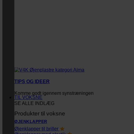
TIPS OG IDEER
Komme godt igennem synstræningen
TIL VOKSNE
SE ALLE INDLÆG
Produkter til voksne
ØJENKLAPPER
Øjenklapper til briller