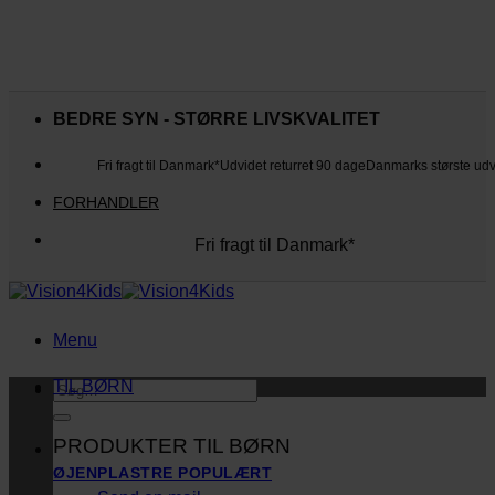
Fortsæt
til
BEDRE SYN - STØRRE LIVSKVALITET
indhold
Fri fragt til Danmark*
Udvidet returret 90 dage
Danmarks største ud
FORHANDLER
Fri fragt til Danmark*
Danmarks største udvalg
Udvidet returret 90 dage
Kunderne elsker os
Menu
TIL BØRN
Søg
efter:
PRODUKTER TIL BØRN
ØJENPLASTRE