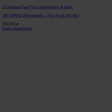
ORTOPAD Øjenplastre – Fun Pack (50 stk.)
260,00
kr.
Vælg muligheder
Dette
vare
har
flere
varianter.
Mulighederne
kan
vælges
på
varesiden