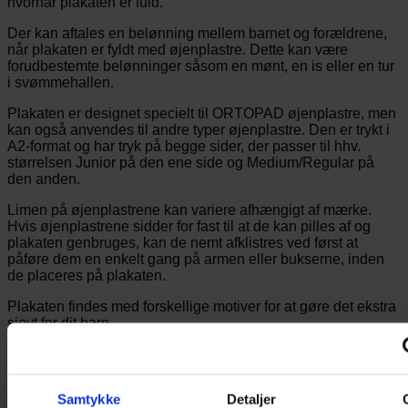
hvornår plakaten er fuld.
Der kan aftales en belønning mellem barnet og forældrene,
når plakaten er fyldt med øjenplastre. Dette kan være
forudbestemte belønninger såsom en mønt, en is eller en tur
i svømmehallen.
Plakaten er designet specielt til ORTOPAD øjenplastre, men
kan også anvendes til andre typer øjenplastre. Den er trykt i
A2-format og har tryk på begge sider, der passer til hhv.
størrelsen Junior på den ene side og Medium/Regular på
den anden.
Limen på øjenplastrene kan variere afhængigt af mærke.
Hvis øjenplastrene sidder for fast til at de kan pilles af og
plakaten genbruges, kan de nemt afklistres ved først at
påføre dem en enkelt gang på armen eller bukserne, inden
de placeres på plakaten.
Plakaten findes med forskellige motiver for at gøre det ekstra
sjovt for dit barn.
Vægt
80 g
Du kunne også være interesseret i…
Samtykke
Detaljer