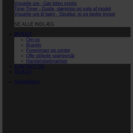
Visuelle ure - Gør tiden synlig
Time Timer - Guide, størrelse og valg af model
Visuelle ure til børn - Struktur, ro og bedre trivsel
SE ALLE INDLÆG
ØVRIGT
Om os
Brands
Foreninger og centre
Ofte stillede spørgsmål
Handelsbetingelser
KONTAKT OS
TILBUD
Nyhedsbrev
Vi vil blive så glade!
Ingen spam. Kun guldkorn, tips og inspiration til at
støtte dig og dit barn i en hverdag med briller
og/eller klap.