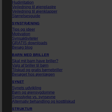
Hudirritation
Vejledning til øjenplastre
Vejledning til øjenklapper
Størrelsesguide
SYNSTRÆNING
Tips og ideer
Motivation
Synsaktiviteter
GRATIS downloads
Besøg blog
BARN MED BRILLER
Skal mit barn have briller?
Valg af briller til børn
Tilskud og gratis børnebriller
Besøget hos øjenlægen
SYNET
Synets udvikling
Børn og øjensygdomme
Synsstyrke vs. synsevne
Alternativ behandling og kosttilskud
STRUKTUR