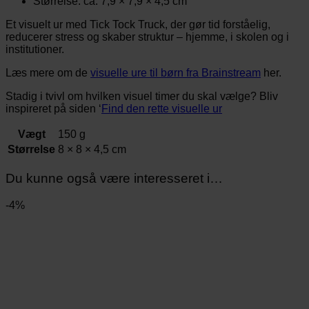
Størrelse: ca. 7,9 × 7,9 × 4,5 cm
Et visuelt ur med Tick Tock Truck, der gør tid forståelig,
reducerer stress og skaber struktur – hjemme, i skolen og i
institutioner.
Læs mere om de
visuelle ure til børn fra Brainstream
her.
Stadig i tvivl om hvilken visuel timer du skal vælge? Bliv
inspireret på siden ‘
Find den rette visuelle ur
Vægt
150 g
Størrelse
8 × 8 × 4,5 cm
Du kunne også være interesseret i…
-4%