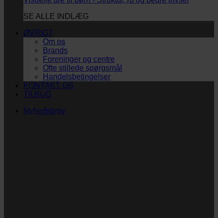
SE ALLE INDLÆG
ØVRIGT
Om os
Brands
Foreninger og centre
Ofte stillede spørgsmål
Handelsbetingelser
KONTAKT OS
TILBUD
Nyhedsbrev
Vi vil blive så glade! ❤
Ingen spam. Kun guldkorn, tips og inspiration til at
støtte dig og dit barn i en hverdag med briller
og/eller klap.