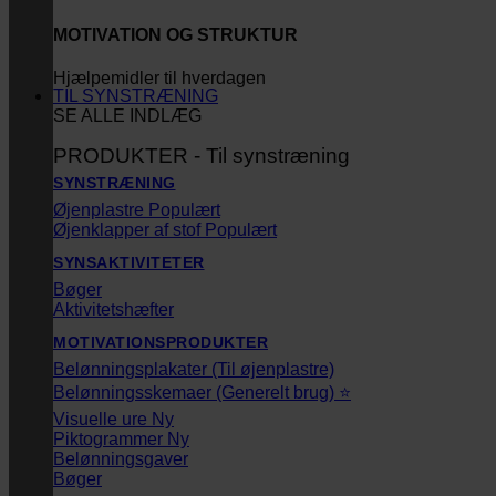
MOTIVATION OG STRUKTUR
Hjælpemidler til hverdagen
TIL SYNSTRÆNING
SE ALLE INDLÆG
PRODUKTER - Til synstræning
SYNSTRÆNING
Øjenplastre
Øjenklapper af stof
SYNSAKTIVITETER
Bøger
Aktivitetshæfter
MOTIVATIONSPRODUKTER
Belønningsplakater (Til øjenplastre)
Belønningsskemaer (Generelt brug) ⭐
Visuelle ure
Piktogrammer
Belønningsgaver
Bøger