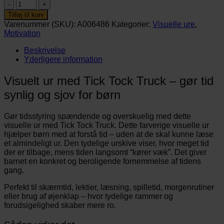
Visuel
timer
Tilføj til kurv
-
Varenummer (SKU):
A006486
Kategorier:
Visuelle ure
,
Tick
Motivation
Tock
Truck
Beskrivelse
antal
Yderligere information
Visuelt ur med Tick Tock Truck – gør tid
synlig og sjov for børn
Gør tidsstyring spændende og overskuelig med dette
visuelle ur med Tick Tock Truck. Dette farverige visuelle ur
hjælper børn med at forstå tid – uden at de skal kunne læse
et almindeligt ur. Den tydelige urskive viser, hvor meget tid
der er tilbage, mens tiden langsomt “kører væk”. Det giver
barnet en konkret og beroligende fornemmelse af tidens
gang.
Perfekt til skærmtid, lektier, læsning, spilletid, morgenrutiner
eller brug af øjenklap – hvor tydelige rammer og
forudsigelighed skaber mere ro.