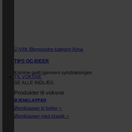
TIPS OG IDEER
Komme godt igennem synstræningen
TIL VOKSNE
SE ALLE INDLÆG
Produkter til voksne
ØJENKLAPPER
Øjenklapper til briller ⭐
Øjenklapper med elastik ⭐