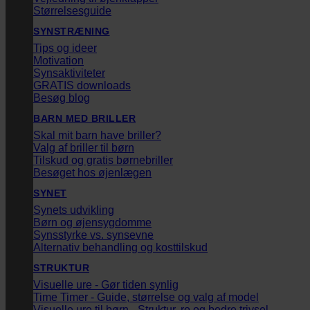
Størrelsesguide
SYNSTRÆNING
Tips og ideer
Motivation
Synsaktiviteter
GRATIS downloads
Besøg blog
BARN MED BRILLER
Skal mit barn have briller?
Valg af briller til børn
Tilskud og gratis børnebriller
Besøget hos øjenlægen
SYNET
Synets udvikling
Børn og øjensygdomme
Synsstyrke vs. synsevne
Alternativ behandling og kosttilskud
STRUKTUR
Visuelle ure - Gør tiden synlig
Time Timer - Guide, størrelse og valg af model
Visuelle ure til børn - Struktur, ro og bedre trivsel