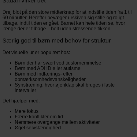
Sådan virker det
Drej blot på den store midterknap for at indstille tiden fra 1 til
60 minutter. Herefter bevæger urskiven sig stille og roligt
tilbage, indtil tiden er gået. Barnet kan hele tiden se, hvor
længe der er tilbage – helt uden stressende tikken.
Særlig god til børn med behov for struktur
Det visuelle ur er populært hos:
Børn der har svært ved tidsfornemmelse
Børn med ADHD eller autisme
Børn med indlærings- eller
opmærksomhedsvanskeligheder
Synstræning, hvor øjenklap skal bruges i faste
intervaller
Det hjælper med:
Mere fokus
Færre konflikter om tid
Nemmere overgange mellem aktiviteter
Øget selvstændighed