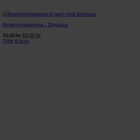
Belønningsskema – Dinosaur
Den
Den
75,00
kr.
65,00
kr.
oprindelige
aktuelle
Tilføj til kurv
pris
pris
var:
er:
75,00 kr..
65,00 kr..