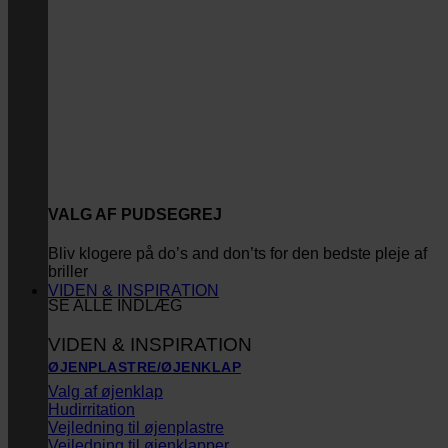
VALG AF PUDSEGREJ
Bliv klogere på do’s and don’ts for den bedste pleje af
briller
VIDEN & INSPIRATION
SE ALLE INDLÆG
VIDEN & INSPIRATION
ØJENPLASTRE/ØJENKLAP
Valg af øjenklap
Hudirritation
Vejledning til øjenplastre
Vejledning til øjenklapper