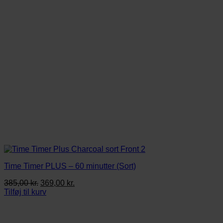
Time Timer PLUS – 60 minutter (Sort)
Den
Den
385,00
kr.
369,00
kr.
oprindelige
aktuelle
Tilføj til kurv
pris
pris
var:
er:
385,00 kr..
369,00 kr..