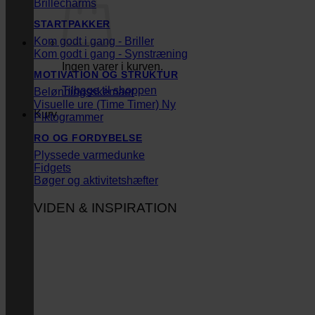
Brillecharms
STARTPAKKER
Kom godt i gang - Briller
Kom godt i gang - Synstræning
Ingen varer i kurven.
MOTIVATION OG STRUKTUR
Tilbage til shoppen
Belønningsskemaer
Visuelle ure (Time Timer)
Kurv
Piktogrammer
RO OG FORDYBELSE
Plyssede varmedunke
Fidgets
Bøger og aktivitetshæfter
VIDEN & INSPIRATION