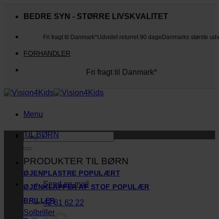
Fortsæt
til
BEDRE SYN - STØRRE LIVSKVALITET
indhold
Fri fragt til Danmark*
Udvidet returret 90 dage
Danmarks største ud
FORHANDLER
Fri fragt til Danmark*
Danmarks største udvalg
Udvidet returret 90 dage
Kunderne elsker os
Menu
TIL BØRN
Søg
efter:
PRODUKTER TIL BØRN
ØJENPLASTRE
Send en mail
ØJENKLAPPER AF STOF
BRILLER
42 61 62 22
Solbriller