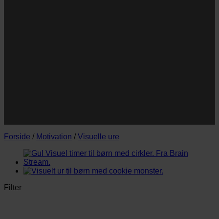
Navn
Navn
E-
Email
mail
JA TAK!
*Jeg godkender privatlivspolitik og tilmelder mig
nyhedsbrevet.
Forside
/
Motivation
/
Visuelle ure
Filter