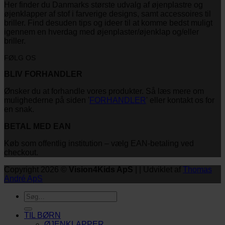
Her finder du Danmarks største udvalg af øjenplastre og
øjenklapper af stof i farverige designs, samt accessoires til
briller. Find desuden tips og ideer til at komme bedst muligt
igennem en hverdag med øjenplaster/øjenklap og/eller
briller.
FØLG OS
BLIV FORHANDLER
Ønsker du at forhandle vores produkter. Så læs mere om
mulighederne på siden '
FORHANDLER
' eller kontakt os for
en snak.
BETAL MED EAN
Køb som offentlig institution – vælg EAN-betaling ved
checkout.
Copyright 2026 ©
Vision4Kids ApS
| | Udviklet af
Thomas
André ApS
Søg
efter:
TIL BØRN
ØJENKLAPPER