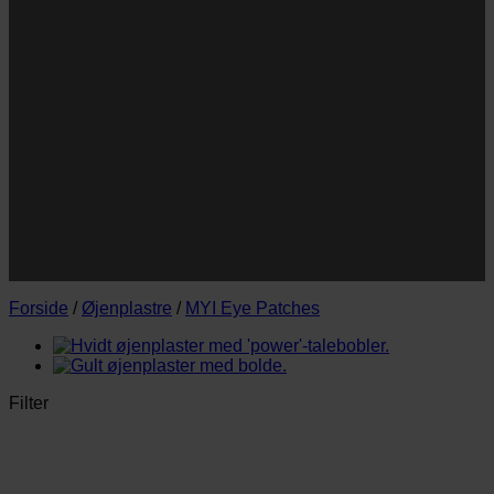
Navn
Navn
E-
Email
mail
JA TAK!
*Jeg godkender privatlivspolitik og tilmelder mig
nyhedsbrevet.
Forside
/
Øjenplastre
/
MYI Eye Patches
Filter