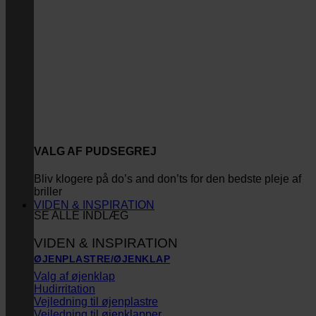
VALG AF PUDSEGREJ
Bliv klogere på do’s and don’ts for den bedste pleje af
briller
VIDEN & INSPIRATION
SE ALLE INDLÆG
VIDEN & INSPIRATION
ØJENPLASTRE/ØJENKLAP
Valg af øjenklap
Hudirritation
Vejledning til øjenplastre
Vejledning til øjenklapper