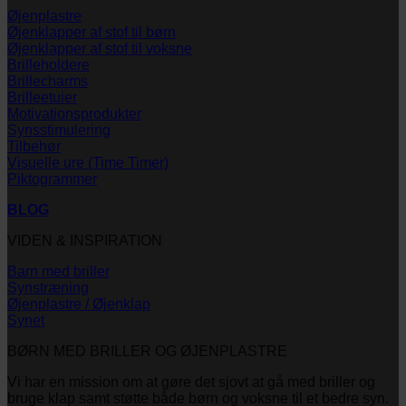
Øjenplastre
Øjenklapper af stof til børn
Øjenklapper af stof til voksne
Brilleholdere
Brillecharms
Brilleetuier
Motivationsprodukter
Synsstimulering
Tilbehør
Visuelle ure (Time Timer)
Piktogrammer
BLOG
VIDEN & INSPIRATION
Barn med briller
Synstræning
Øjenplastre / Øjenklap
Synet
BØRN MED BRILLER OG ØJENPLASTRE
Vi har en mission om at gøre det sjovt at gå med briller og
bruge klap samt støtte både børn og voksne til et bedre syn.