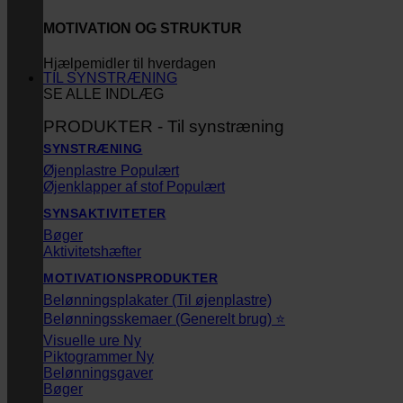
MOTIVATION OG STRUKTUR
Hjælpemidler til hverdagen
TIL SYNSTRÆNING
SE ALLE INDLÆG
PRODUKTER - Til synstræning
SYNSTRÆNING
Øjenplastre
Øjenklapper af stof
SYNSAKTIVITETER
Bøger
Aktivitetshæfter
MOTIVATIONSPRODUKTER
Belønningsplakater (Til øjenplastre)
Belønningsskemaer (Generelt brug) ⭐
Visuelle ure
Piktogrammer
Belønningsgaver
Bøger