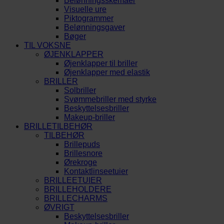
Belønningsskemaer
Visuelle ure
Piktogrammer
Belønningsgaver
Bøger
TIL VOKSNE
ØJENKLAPPER
Øjenklapper til briller
Øjenklapper med elastik
BRILLER
Solbriller
Svømmebriller med styrke
Beskyttelsesbriller
Makeup-briller
BRILLETILBEHØR
TILBEHØR
Brillepuds
Brillesnore
Ørekroge
Kontaktlinseetuier
BRILLEETUIER
BRILLEHOLDERE
BRILLECHARMS
ØVRIGT
Beskyttelsesbriller