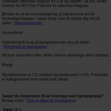
anbefaler størrelse Regular fra 2 år og opefter. Se evt. andre
motiver fra MYI Eye Patches for størrelse Regular.
Ønsker du at se sammenligning af størrelserne på de
forskellige klapper i vores shop, kan du klikke dig ind på
siden ‘
Størrelsesguide
‘.
Anvendelse
Vejledning til brug af øjenplastre kan ses på siden
‘
Vejledning til øjenplastre
‘.
Må kun anvendes efter aftale med en øjenlæge eller ortoptist.
Øvrigt
Øjenplastrene er CE-mærket og produceret i USA. Produktet
er kategoriseret som medicinsk udstyr.
Søger du inspiration til en hverdag med synstræning?
Besøg siden ‘
Tips og ideer til synstræning
‘
Vægt
18 g