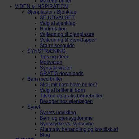
Makeup-briller
VIDEN & INSPIRATION
Øjenplaster / Øjenklap
SE UDVALGET
Valg af øjenklap
Hudirritation
Vejledning til øjenplastre
Vejledning til øjenklapper
Størrelsesguide
SYNSTRÆNING
Tips og ideer
Motivation
Synsaktiviteter
GRATIS downloads
Barn med briller
Skal mit barn have briller?
Valg af briller til børn
Tilskud og gratis børnebriller
Besøget hos øjenlægen
Synet
Synets udvikling
Børn og øjensygdomme
Synsstyrke vs. synsevne
Alternativ behandling og kosttilskud
Blog