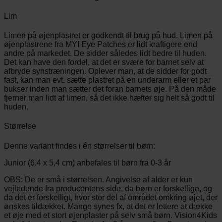
Lim
Limen på øjenplastret er godkendt til brug på hud. Limen på
øjenplastrene fra MYI Eye Patches er lidt kraftigere end
andre på markedet. De sidder således lidt bedre til huden.
Det kan have den fordel, at det er svære for barnet selv at
afbryde synstræningen. Oplever man, at de sidder for godt
fast, kan man evt. sætte plastret på en underarm eller et par
bukser inden man sætter det foran barnets øje. På den måde
fjerner man lidt af limen, så det ikke hæfter sig helt så godt til
huden.
Størrelse
Denne variant findes i én størrelser til børn:
Junior (6.4 x 5,4 cm) anbefales til børn fra 0-3 år
OBS: De er små i størrelsen. Angivelse af alder er kun
vejledende fra producentens side, da børn er forskellige, og
da det er forskelligt, hvor stor del af området omkring øjet, der
ønskes tildækket. Mange synes fx, at det er lettere at dække
et øje med et stort øjenplaster på selv små børn. Vision4Kids