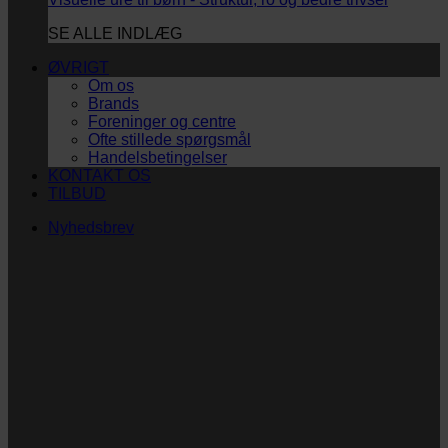
SE ALLE INDLÆG
ØVRIGT
Om os
Brands
Foreninger og centre
Ofte stillede spørgsmål
Handelsbetingelser
KONTAKT OS
TILBUD
Nyhedsbrev
Vi vil blive så glade! ❤
Ingen spam. Kun guldkorn, tips og inspiration til at
støtte dig og dit barn i en hverdag med briller
og/eller klap.