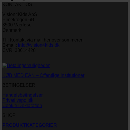
KONTAKT OS
Vision4Kids ApS
Elmekrogen 6B
3500 Værløse
Danmark
Tlf: Kontakt via mail henover sommeren
E-mail:
info@vision4kids.dk
CVR: 38614428
KØB MED EAN – Offentlige institutioner
BETINGELSER
Handelsbetingelser
Privatlivspolitik
Cookie Deklaration
SHOP
PRODUKTKATEGORIER