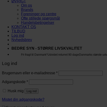
ØVRIGT
Om os
Brands
Foreninger og centre
Ofte stillede spørgsmål
Handelsbetingelser
KONTAKT OS
TILBUD
Log ind
Nyhedsbrev
BEDRE SYN - STØRRE LIVSKVALITET
Fri fragt til Danmark*
Udvidet returret 90 dage
Danmarks største ud
Log ind
Brugernavn eller e-mailadresse
*
Adgangskode
*
Husk mig
Log ind
Mistet din adgangskode?