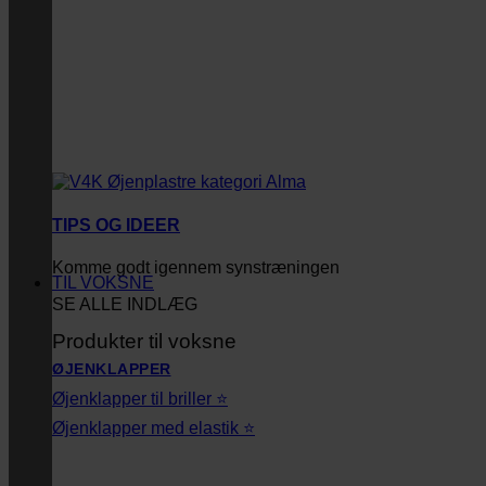
TIPS OG IDEER
Komme godt igennem synstræningen
TIL VOKSNE
SE ALLE INDLÆG
Produkter til voksne
ØJENKLAPPER
Øjenklapper til briller ⭐
Øjenklapper med elastik ⭐