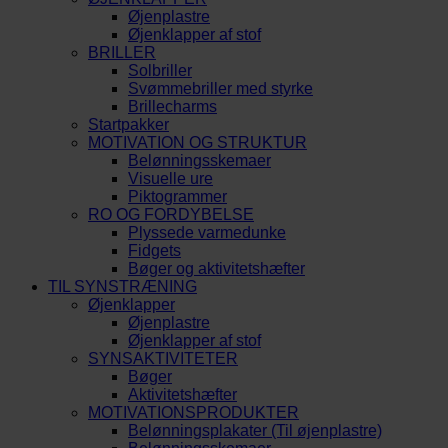
Øjenplastre
Øjenklapper af stof
BRILLER
Solbriller
Svømmebriller med styrke
Brillecharms
Startpakker
MOTIVATION OG STRUKTUR
Belønningsskemaer
Visuelle ure
Piktogrammer
RO OG FORDYBELSE
Plyssede varmedunke
Fidgets
Bøger og aktivitetshæfter
TIL SYNSTRÆNING
Øjenklapper
Øjenplastre
Øjenklapper af stof
SYNSAKTIVITETER
Bøger
Aktivitetshæfter
MOTIVATIONSPRODUKTER
Belønningsplakater (Til øjenplastre)