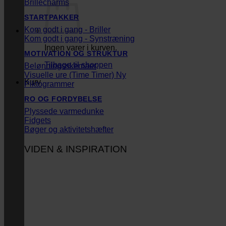
Brillecharms
STARTPAKKER
Kom godt i gang - Briller
Kom godt i gang - Synstræning
Ingen varer i kurven.
MOTIVATION OG STRUKTUR
Tilbage til shoppen
Belønningsskemaer
Visuelle ure (Time Timer)
Kurv
Piktogrammer
RO OG FORDYBELSE
Plyssede varmedunke
Fidgets
Bøger og aktivitetshæfter
VIDEN & INSPIRATION