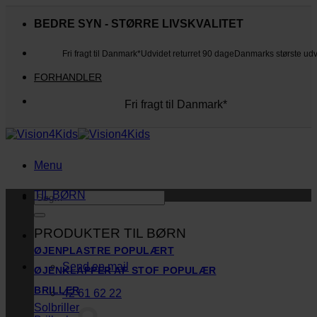
Fortsæt
til
BEDRE SYN - STØRRE LIVSKVALITET
indhold
Fri fragt til Danmark*
Udvidet returret 90 dage
Danmarks største ud
FORHANDLER
Fri fragt til Danmark*
Danmarks største udvalg
Udvidet returret 90 dage
Kunderne elsker os
Menu
TIL BØRN
Søg
efter:
PRODUKTER TIL BØRN
ØJENPLASTRE
Send en mail
ØJENKLAPPER AF STOF
BRILLER
42 61 62 22
Solbriller