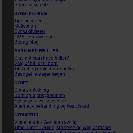
Størrelsesguide
SYNSTRÆNING
Tips og ideer
Motivation
Synsaktiviteter
GRATIS downloads
Besøg blog
BARN MED BRILLER
Skal mit barn have briller?
Valg af briller til børn
Tilskud og gratis børnebriller
Besøget hos øjenlægen
SYNET
Synets udvikling
Børn og øjensygdomme
Synsstyrke vs. synsevne
Alternativ behandling og kosttilskud
STRUKTUR
Visuelle ure - Gør tiden synlig
Time Timer - Guide, størrelse og valg af model
Visuelle ure til børn - Struktur, ro og bedre trivsel