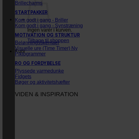
Brillecharms
STARTPAKKER
Kom godt i gang - Briller
Kom godt i gang - Synstræning
Ingen varer i kurven.
MOTIVATION OG STRUKTUR
Tilbage til shoppen
Belønningsskemaer
Visuelle ure (Time Timer)
Kurv
Piktogrammer
RO OG FORDYBELSE
Plyssede varmedunke
Fidgets
Bøger og aktivitetshæfter
VIDEN & INSPIRATION