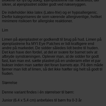
blokerer for lys og udkig. Øjenplastrene har næseslids, der
sikrer, at øjenplastret sidder godt ved næseryggen.
De indeholder ikke latex (Latex-frie) og er hypoallergenic.
Derfor kategoriseres de som værende allergivenlige, hvilket
minimere risikoen for allergiske reaktioner.
Lim
Limen på øjenplastret er godkendt til brug på hud. Limen på
øjenplastrene fra MYI Eye Patches er lidt kraftigere end
andre på markedet. De sidder således lidt bedre til huden.
Det kan have den fordel, at det er svære for barnet selv at
afbryde synstræningen. Oplever man, at de sidder for godt
fast, kan man evt. sætte plastret på en underarm eller et par
bukser inden man sætter det foran barnets øje. På den måde
fjerner man lidt af limen, så det ikke hæfter sig helt så godt til
huden.
Størrelse
Denne variant findes i én størrelser til børn:
Junior (6.4 x 5,4 cm) anbefales til børn fra 0-3 år