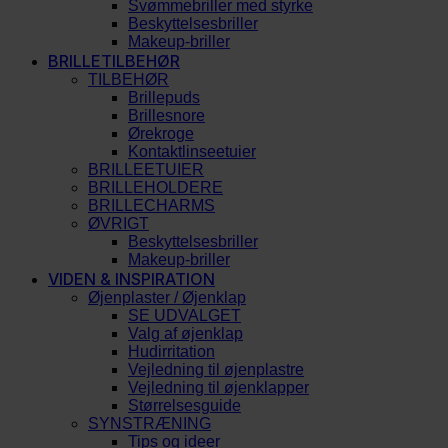
Svømmebriller med styrke
Beskyttelsesbriller
Makeup-briller
BRILLETILBEHØR
TILBEHØR
Brillepuds
Brillesnore
Ørekroge
Kontaktlinseetuier
BRILLEETUIER
BRILLEHOLDERE
BRILLECHARMS
ØVRIGT
Beskyttelsesbriller
Makeup-briller
VIDEN & INSPIRATION
Øjenplaster / Øjenklap
SE UDVALGET
Valg af øjenklap
Hudirritation
Vejledning til øjenplastre
Vejledning til øjenklapper
Størrelsesguide
SYNSTRÆNING
Tips og ideer