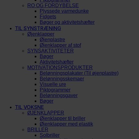
RO OG FORDYBELSE
Plyssede varmedunke
Fidgets
Bøger og aktivitetshæfter
TIL SYNSTRÆNING
Øjenklapper
Øjenplastre
Øjenklapper af stof
SYNSAKTIVITETER
Bøger
Aktivitetshæfter
MOTIVATIONSPRODUKTER
Belønningsplakater (Til øjenplastre)
Belønningsskemaer
Visuelle ure
Piktogrammer
Belønningsgaver
Bøger
TIL VOKSNE
ØJENKLAPPER
Øjenklapper til briller
Øjenklapper med elastik
BRILLER
Solbriller