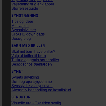
Vejledning til øjenklapper
Størrelsesguide
SYNSTRÆNING
Tips og ideer
Motivation
Synsaktiviteter
GRATIS downloads
Besøg blog
BARN MED BRILLER
Skal mit barn have briller?
Valg af briller til børn
Tilskud og gratis børnebriller
Besøget hos øjenlægen
SYNET
Synets udvikling
Børn og øjensygdomme
Synsstyrke vs. synsevne
Alternativ behandling og kosttilskud
STRUKTUR
Visuelle ure - Gør tiden synlig