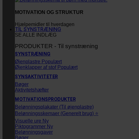
MOTIVATION OG STRUKTUR
Hjælpemidler til hverdagen
TIL SYNSTRÆNING
SE ALLE INDLÆG
PRODUKTER - Til synstræning
SYNSTRÆNING
Øjenplastre
Øjenklapper af stof
SYNSAKTIVITETER
Bøger
Aktivitetshæfter
MOTIVATIONSPRODUKTER
Belønningsplakater (Til øjenplastre)
Belønningsskemaer (Generelt brug) ⭐
Visuelle ure
Piktogrammer
Belønningsgaver
Bøger