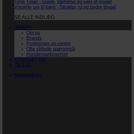
Time Timer - Guide, størrelse og valg af model
Visuelle ure til børn - Struktur, ro og bedre trivsel
SE ALLE INDLÆG
ØVRIGT
Om os
Brands
Foreninger og centre
Ofte stillede spørgsmål
Handelsbetingelser
KONTAKT OS
TILBUD
Nyhedsbrev
Vi vil blive så glade! ❤
Ingen spam. Kun guldkorn, tips og inspiration til at
støtte dig og dit barn i en hverdag med briller
og/eller klap.