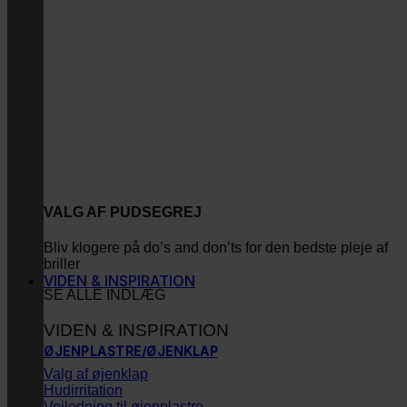
VALG AF PUDSEGREJ
Bliv klogere på do’s and don’ts for den bedste pleje af
briller
VIDEN & INSPIRATION
SE ALLE INDLÆG
VIDEN & INSPIRATION
ØJENPLASTRE/ØJENKLAP
Valg af øjenklap
Hudirritation
Vejledning til øjenplastre