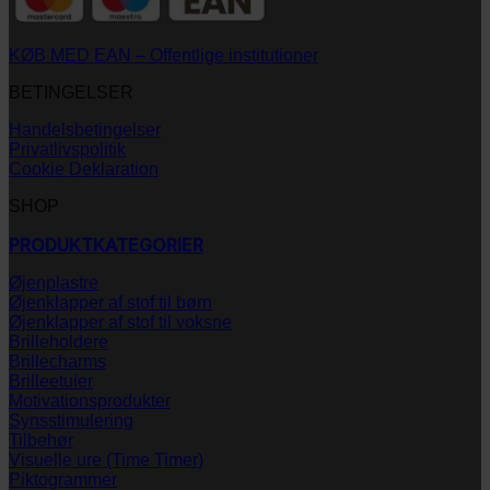
KØB MED EAN – Offentlige institutioner
BETINGELSER
Handelsbetingelser
Privatlivspolitik
Cookie Deklaration
SHOP
PRODUKTKATEGORIER
Øjenplastre
Øjenklapper af stof til børn
Øjenklapper af stof til voksne
Brilleholdere
Brillecharms
Brilleetuier
Motivationsprodukter
Synsstimulering
Tilbehør
Visuelle ure (Time Timer)
Piktogrammer