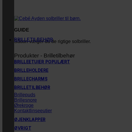
GUIDE
BRILLETILBEHØR
Sådan vælger du de rigtige solbriller.
Produkter - Brilletilbehør
BRILLEETUIER
BRILLEHOLDERE
BRILLECHARMS
BRILLETILBEHØR
Brillepuds
Brillesnore
Ørekroge
Kontaktlinseeutier
ØJENKLAPPER
ØVRIGT