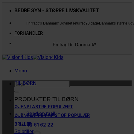
Fortsæt
til
BEDRE SYN - STØRRE LIVSKVALITET
indhold
Fri fragt til Danmark*
Udvidet returret 90 dage
Danmarks største ud
FORHANDLER
Fri fragt til Danmark*
Udvidet returret 90 dage
Danmarks største udvalg
Kunderne elsker os
Menu
TIL BØRN
Søg
efter:
PRODUKTER TIL BØRN
ØJENPLASTRE
Send en mail
ØJENKLAPPER AF STOF
BRILLER
42 61 62 22
Solbriller