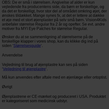
OBS: De er små i størrelsen. Angivelse af alder er kun
vejledende fra producentens side, da børn er forskellige, og
da det er forskelligt, hvor stor del af området omkring øjet, der
ønskes tildækket. Mange synes fx, at det er lettere at dække
et øje med et stort øjenplaster på selv små børn. Vision4Kids
anbefaler størrelse Regular fra 2 år og opefter. Se evt. andre
motiver fra MYI Eye Patches for størrelse Regular.
Ønsker du at se sammenligning af størrelserne på de
forskellige klapper i vores shop, kan du klikke dig ind på
siden ‘
Størrelsesguide
‘.
Anvendelse
Vejledning til brug af øjenplastre kan ses på siden
‘
Vejledning til øjenplastre
‘.
Må kun anvendes efter aftale med en øjenlæge eller ortoptist.
Øvrigt
Øjenplastrene er CE-mærket og produceret i USA. Produktet
er kategoriseret som medicinsk udstyr.