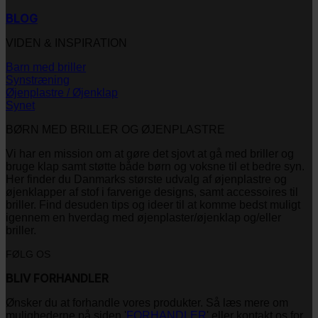
BLOG
VIDEN & INSPIRATION
Barn med briller
Synstræning
Øjenplastre / Øjenklap
Synet
BØRN MED BRILLER OG ØJENPLASTRE
Vi har en mission om at gøre det sjovt at gå med briller og
bruge klap samt støtte både børn og voksne til et bedre syn.
Her finder du Danmarks største udvalg af øjenplastre og
øjenklapper af stof i farverige designs, samt accessoires til
briller. Find desuden tips og ideer til at komme bedst muligt
igennem en hverdag med øjenplaster/øjenklap og/eller
briller.
FØLG OS
BLIV FORHANDLER
Ønsker du at forhandle vores produkter. Så læs mere om
mulighederne på siden '
FORHANDLER
' eller kontakt os for