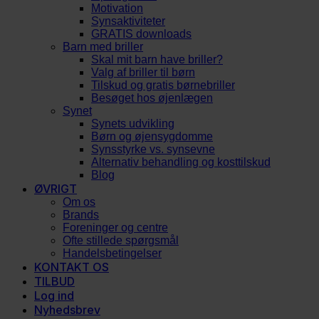
Motivation
Synsaktiviteter
GRATIS downloads
Barn med briller
Skal mit barn have briller?
Valg af briller til børn
Tilskud og gratis børnebriller
Besøget hos øjenlægen
Synet
Synets udvikling
Børn og øjensygdomme
Synsstyrke vs. synsevne
Alternativ behandling og kosttilskud
Blog
ØVRIGT
Om os
Brands
Foreninger og centre
Ofte stillede spørgsmål
Handelsbetingelser
KONTAKT OS
TILBUD
Log ind
Nyhedsbrev