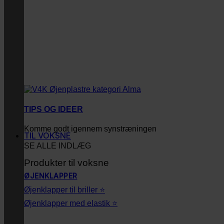
TIPS OG IDEER
Komme godt igennem synstræningen
TIL VOKSNE
SE ALLE INDLÆG
Produkter til voksne
ØJENKLAPPER
Øjenklapper til briller ⭐
Øjenklapper med elastik ⭐