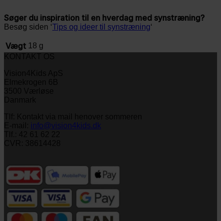
Søger du inspiration til en hverdag med synstræning?
Besøg siden ‘
Tips og ideer til synstræning
‘
Vægt
18 g
KONTAKT OS
Vision4Kids ApS
Elmekrogen 6B
3500 Værløse
Danmark
Tlf: Kontakt via mail henover sommeren
E-mail:
info@vision4kids.dk
Tlf.: 42 61 62 22
CVR: 38614428