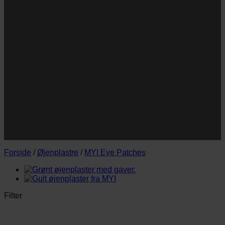
Navn
Navn
E-
Email
mail
JA TAK!
*Jeg godkender privatlivspolitik og tilmelder mig
nyhedsbrevet.
Forside
/
Øjenplastre
/
MYI Eye Patches
Filter