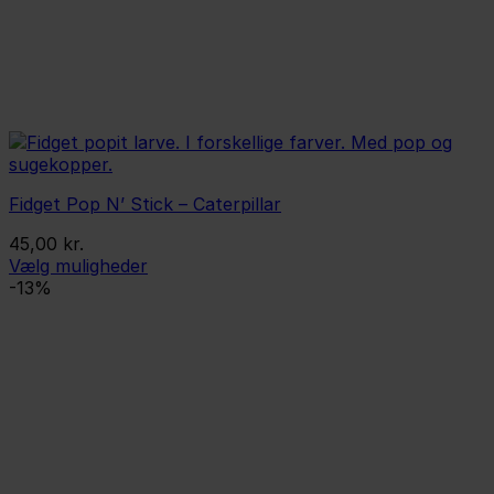
Fidget Pop N’ Stick – Caterpillar
45,00
kr.
Vælg muligheder
Dette
-13%
vare
har
flere
varianter.
Mulighederne
kan
vælges
på
varesiden