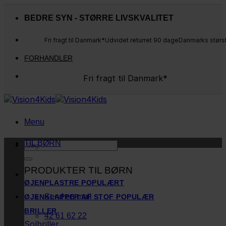
Fortsæt
til
BEDRE SYN - STØRRE LIVSKVALITET
indhold
Fri fragt til Danmark*
Udvidet returret 90 dage
Danmarks størs
FORHANDLER
Fri fragt til Danmark*
Danmarks største udvalg
Udvidet returret 90 dage
Kunderne elsker os
Menu
TIL BØRN
Søg
efter:
PRODUKTER TIL BØRN
ØJENPLASTRE
Send en mail
ØJENKLAPPER AF STOF
BRILLER
42 61 62 22
Solbriller