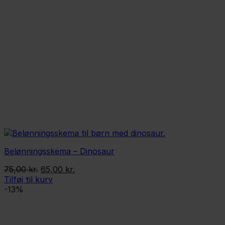
Belønningsskema – Dinosaur
Den
Den
75,00
kr.
65,00
kr.
oprindelige
aktuelle
Tilføj til kurv
pris
pris
-13%
var:
er:
75,00 kr..
65,00 kr..