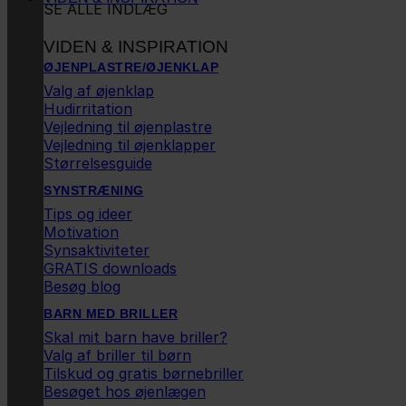
SE ALLE INDLÆG
VIDEN & INSPIRATION
ØJENPLASTRE/ØJENKLAP
Valg af øjenklap
Hudirritation
Vejledning til øjenplastre
Vejledning til øjenklapper
Størrelsesguide
SYNSTRÆNING
Tips og ideer
Motivation
Synsaktiviteter
GRATIS downloads
Besøg blog
BARN MED BRILLER
Skal mit barn have briller?
Valg af briller til børn
Tilskud og gratis børnebriller
Besøget hos øjenlægen