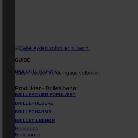
GUIDE
BRILLETILBEHØR
Sådan vælger du de rigtige solbriller.
Produkter - Brilletilbehør
BRILLEETUIER
BRILLEHOLDERE
BRILLECHARMS
BRILLETILBEHØR
Brillepuds
Brillesnore