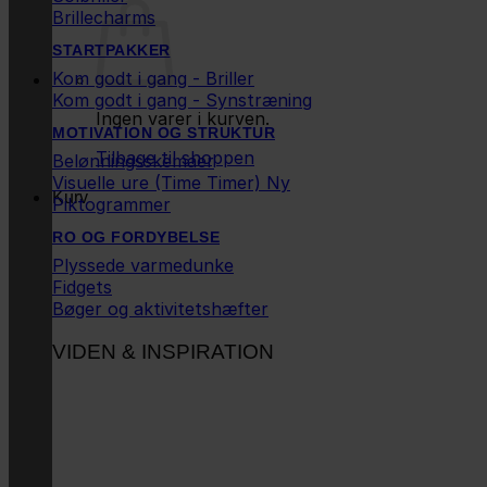
Brillecharms
STARTPAKKER
Kom godt i gang - Briller
Kom godt i gang - Synstræning
Ingen varer i kurven.
MOTIVATION OG STRUKTUR
Tilbage til shoppen
Belønningsskemaer
Visuelle ure (Time Timer)
Kurv
Piktogrammer
RO OG FORDYBELSE
Plyssede varmedunke
Fidgets
Bøger og aktivitetshæfter
VIDEN & INSPIRATION