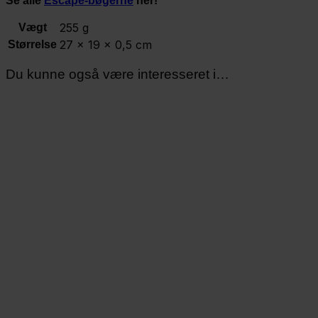
Se alle
Escape-bøgerne
her!
255 g
Vægt
27 × 19 × 0,5 cm
Størrelse
Du kunne også være interesseret i…