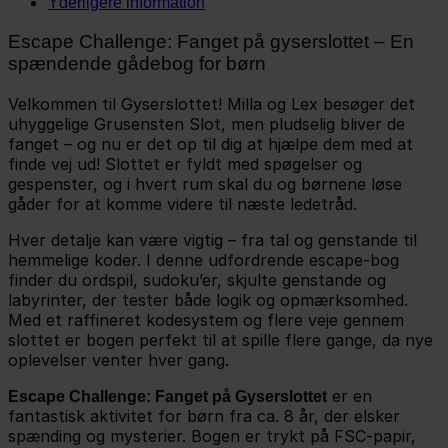
Yderligere information
Escape Challenge: Fanget på gyserslottet – En
spændende gådebog for børn
Velkommen til Gyserslottet! Milla og Lex besøger det
uhyggelige Grusensten Slot, men pludselig bliver de
fanget – og nu er det op til dig at hjælpe dem med at
finde vej ud! Slottet er fyldt med spøgelser og
gespenster, og i hvert rum skal du og børnene løse
gåder for at komme videre til næste ledetråd.
Hver detalje kan være vigtig – fra tal og genstande til
hemmelige koder. I denne udfordrende escape-bog
finder du ordspil, sudoku’er, skjulte genstande og
labyrinter, der tester både logik og opmærksomhed.
Med et raffineret kodesystem og flere veje gennem
slottet er bogen perfekt til at spille flere gange, da nye
oplevelser venter hver gang.
er en
Escape Challenge: Fanget på Gyserslottet
fantastisk aktivitet for børn fra ca. 8 år, der elsker
spænding og mysterier. Bogen er trykt på FSC-papir,