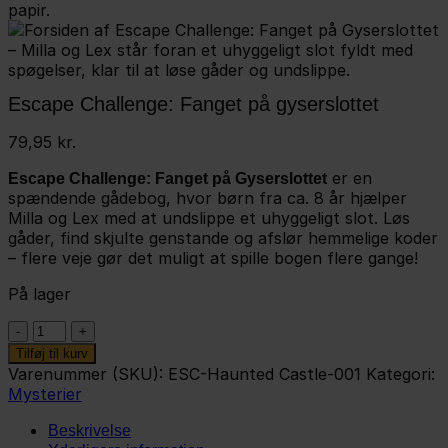
Escape Challenge: Fanget på gyserslottet
79,95
kr.
er en
Escape Challenge: Fanget på Gyserslottet
spændende gådebog, hvor børn fra ca. 8 år hjælper
Milla og Lex med at undslippe et uhyggeligt slot. Løs
gåder, find skjulte genstande og afslør hemmelige koder
– flere veje gør det muligt at spille bogen flere gange!
På lager
Escape
Challenge:
Tilføj til kurv
Fanget
Varenummer (SKU):
ESC-Haunted Castle-001
Kategori:
på
Mysterier
gyserslottet
antal
Beskrivelse