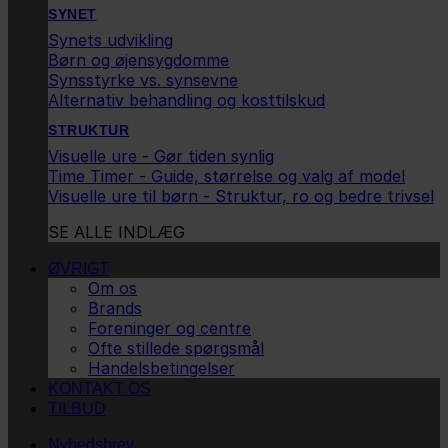
SYNET
Synets udvikling
Børn og øjensygdomme
Synsstyrke vs. synsevne
Alternativ behandling og kosttilskud
STRUKTUR
Visuelle ure - Gør tiden synlig
Time Timer - Guide, størrelse og valg af model
Visuelle ure til børn - Struktur, ro og bedre trivsel
SE ALLE INDLÆG
ØVRIGT
Om os
Brands
Foreninger og centre
Ofte stillede spørgsmål
Handelsbetingelser
KONTAKT OS
TILBUD
Nyhedsbrev