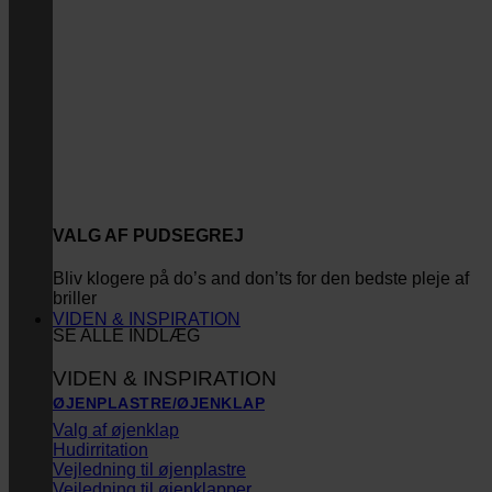
VALG AF PUDSEGREJ
Bliv klogere på do’s and don’ts for den bedste pleje af
briller
VIDEN & INSPIRATION
SE ALLE INDLÆG
VIDEN & INSPIRATION
ØJENPLASTRE/ØJENKLAP
Valg af øjenklap
Hudirritation
Vejledning til øjenplastre
Vejledning til øjenklapper