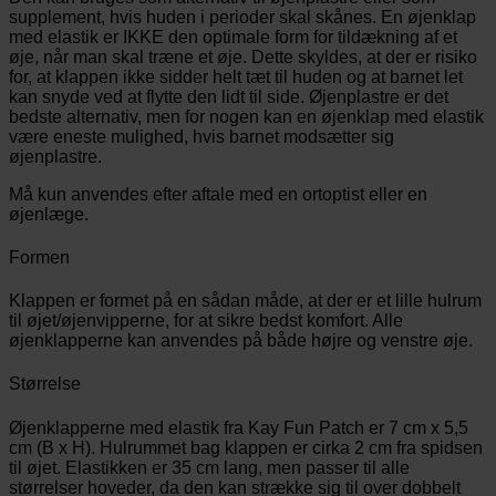
supplement, hvis huden i perioder skal skånes. En øjenklap
med elastik er IKKE den optimale form for tildækning af et
øje, når man skal træne et øje. Dette skyldes, at der er risiko
for, at klappen ikke sidder helt tæt til huden og at barnet let
kan snyde ved at flytte den lidt til side. Øjenplastre er det
bedste alternativ, men for nogen kan en øjenklap med elastik
være eneste mulighed, hvis barnet modsætter sig
øjenplastre.
Må kun anvendes efter aftale med en ortoptist eller en
øjenlæge.
Formen
Klappen er formet på en sådan måde, at der er et lille hulrum
til øjet/øjenvipperne, for at sikre bedst komfort. Alle
øjenklapperne kan anvendes på både højre og venstre øje.
Størrelse
Øjenklapperne med elastik fra Kay Fun Patch er 7 cm x 5,5
cm (B x H). Hulrummet bag klappen er cirka 2 cm fra spidsen
til øjet. Elastikken er 35 cm lang, men passer til alle
størrelser hoveder, da den kan strække sig til over dobbelt