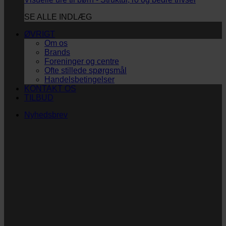
SE ALLE INDLÆG
ØVRIGT
Om os
Brands
Foreninger og centre
Ofte stillede spørgsmål
Handelsbetingelser
KONTAKT OS
TILBUD
Nyhedsbrev
Vi vil blive så glade! ❤
Ingen spam. Kun guldkorn, tips og inspiration til at
støtte dig og dit barn i en hverdag med briller
og/eller klap.