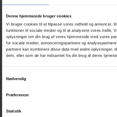
Denne hjemmeside bruger cookies
Vi bruger cookies til at tilpasse vores indhold og annoncer, til
funktioner til sociale medier og til at analysere vores trafik. 
Øjenklap med elastik – Monkey Business
oplysninger om din brug af vores hjemmeside med vores par
for sociale medier, annonceringspartnere og analysepartnere
125,00
kr.
partnere kan kombinere disse data med andre oplysninger, du
dem, eller som de har indsamlet fra din brug af deres tjeneste
En øjenklap med aber til synstræning af børn, der IKKE
bruger briller. Den er genanvendelig og lavet af Oeko-Tex®
stof, der er certificeret, blødt og hypoallergenic.
Samtykkevalg
OBS:
Størrelsen er 7 cm x 5,5 cm (B x H). Passer til 3+ år.
Nødvendig
På lager
Øjenklap
Præferencer
med
Tilføj til kurv
elastik
Varenummer (SKU):
KF-EL-R-028
Kategori:
Øjenklapper
-
med elastik til børn
Monkey
Statistik
Business
Beskrivelse