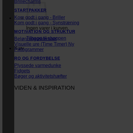
Brillecharms
STARTPAKKER
Kom godt i gang - Briller
Kom godt i gang - Synstræning
Ingen varer i kurven.
MOTIVATION OG STRUKTUR
Tilbage til shoppen
Belønningsskemaer
Visuelle ure (Time Timer)
Kurv
Piktogrammer
RO OG FORDYBELSE
Plyssede varmedunke
Fidgets
Bøger og aktivitetshæfter
VIDEN & INSPIRATION