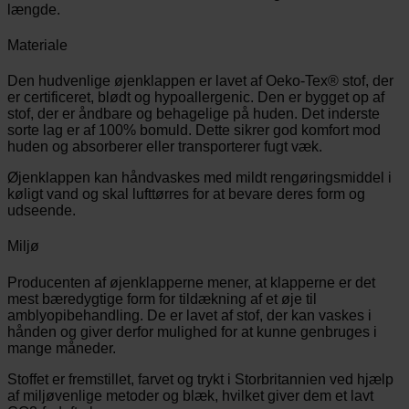
længde.
Materiale
Den hudvenlige øjenklappen er lavet af Oeko-Tex® stof, der
er certificeret, blødt og hypoallergenic. Den er bygget op af
stof, der er åndbare og behagelige på huden. Det inderste
sorte lag er af 100% bomuld. Dette sikrer god komfort mod
huden og absorberer eller transporterer fugt væk.
Øjenklappen kan håndvaskes med mildt rengøringsmiddel i
køligt vand og skal lufttørres for at bevare deres form og
udseende.
Miljø
Producenten af øjenklapperne mener, at klapperne er det
mest bæredygtige form for tildækning af et øje til
amblyopibehandling. De er lavet af stof, der kan vaskes i
hånden og giver derfor mulighed for at kunne genbruges i
mange måneder.
Stoffet er fremstillet, farvet og trykt i Storbritannien ved hjælp
af miljøvenlige metoder og blæk, hvilket giver dem et lavt