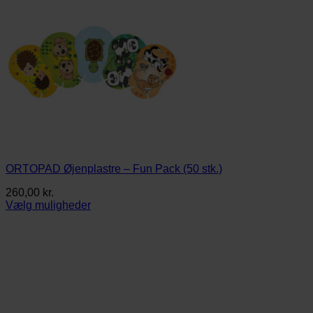
ORTOPAD Øjenplastre – Fun Pack (50 stk.)
260,00
kr.
Vælg muligheder
Dette
vare
har
flere
varianter.
Mulighederne
kan
vælges