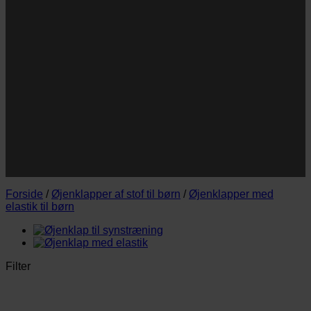
Navn
Navn
E-
Email
mail
JA TAK!
*Jeg godkender privatlivspolitik og tilmelder mig
nyhedsbrevet.
Forside
/
Øjenklapper af stof til børn
/
Øjenklapper med
elastik til børn
Filter