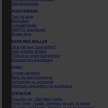
Størrelsesguide
SYNSTRÆNING
Tips og ideer
Motivation
Synsaktiviteter
GRATIS downloads
Besøg blog
BARN MED BRILLER
Skal mit barn have briller?
Valg af briller til børn
Tilskud og gratis børnebriller
Besøget hos øjenlægen
SYNET
Synets udvikling
Børn og øjensygdomme
Synsstyrke vs. synsevne
Alternativ behandling og kosttilskud
STRUKTUR
Visuelle ure - Gør tiden synlig
Time Timer - Guide, størrelse og valg af model
Visuelle ure til børn - Struktur, ro og bedre trivsel