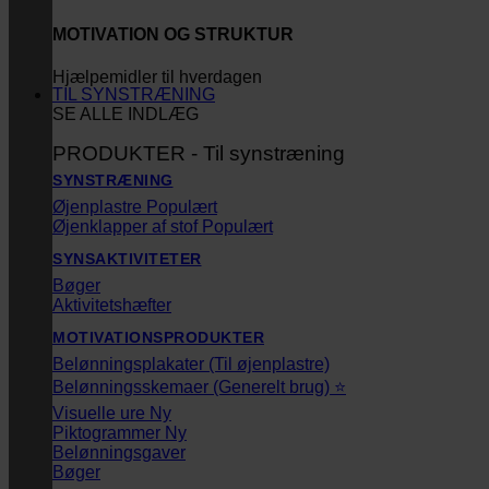
MOTIVATION OG STRUKTUR
Hjælpemidler til hverdagen
TIL SYNSTRÆNING
SE ALLE INDLÆG
PRODUKTER - Til synstræning
SYNSTRÆNING
Øjenplastre
Øjenklapper af stof
SYNSAKTIVITETER
Bøger
Aktivitetshæfter
MOTIVATIONSPRODUKTER
Belønningsplakater (Til øjenplastre)
Belønningsskemaer (Generelt brug) ⭐
Visuelle ure
Piktogrammer
Belønningsgaver
Bøger