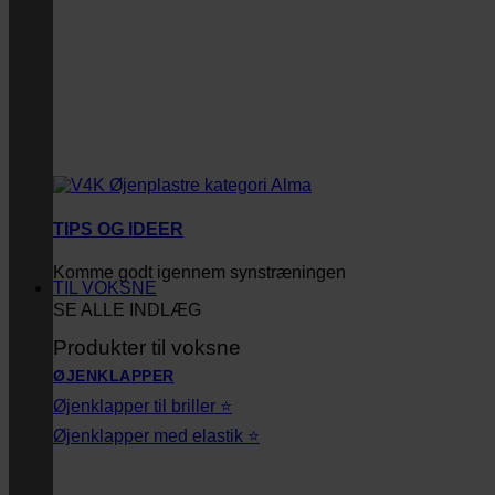
TIPS OG IDEER
Komme godt igennem synstræningen
TIL VOKSNE
SE ALLE INDLÆG
Produkter til voksne
ØJENKLAPPER
Øjenklapper til briller ⭐
Øjenklapper med elastik ⭐