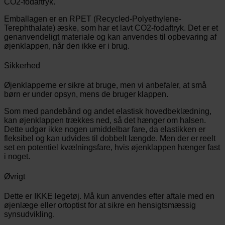
CO2-fodaftryk.
Emballagen er en RPET (Recycled-Polyethylene-
Terephthalate) æske, som har et lavt CO2-fodaftryk. Det er et
genanvendeligt materiale og kan anvendes til opbevaring af
øjenklappen, når den ikke er i brug.
Sikkerhed
Øjenklapperne er sikre at bruge, men vi anbefaler, at små
børn er under opsyn, mens de bruger klappen.
Som med pandebånd og andet elastisk hovedbeklædning,
kan øjenklappen trækkes ned, så det hænger om halsen.
Dette udgør ikke nogen umiddelbar fare, da elastikken er
fleksibel og kan udvides til dobbelt længde. Men der er reelt
set en potentiel kvælningsfare, hvis øjenklappen hænger fast
i noget.
Øvrigt
Dette er IKKE legetøj. Må kun anvendes efter aftale med en
øjenlæge eller ortoptist for at sikre en hensigtsmæssig
synsudvikling.