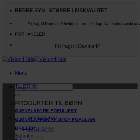
Fortsæt
til
BEDRE SYN - STØRRE LIVSKVALITET
indhold
Fri fragt til Danmark*
Udvidet returret 90 dage
Danmarks største ud
FORHANDLER
Fri fragt til Danmark*
Danmarks største udvalg
Udvidet returret 90 dage
Kunderne elsker os
Menu
TIL BØRN
Søg
efter:
PRODUKTER TIL BØRN
ØJENPLASTRE
Send en mail
ØJENKLAPPER AF STOF
BRILLER
42 61 62 22
Solbriller