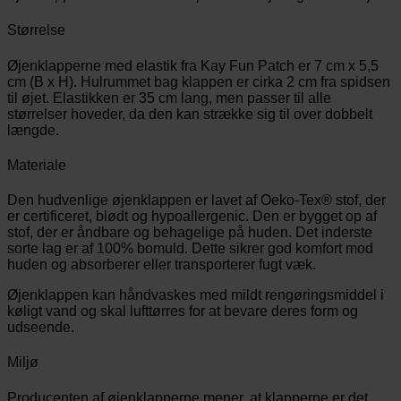
Størrelse
Øjenklapperne med elastik fra Kay Fun Patch er 7 cm x 5,5
cm (B x H). Hulrummet bag klappen er cirka 2 cm fra spidsen
til øjet. Elastikken er 35 cm lang, men passer til alle
størrelser hoveder, da den kan strække sig til over dobbelt
længde.
Materiale
Den hudvenlige øjenklappen er lavet af Oeko-Tex® stof, der
er certificeret, blødt og hypoallergenic. Den er bygget op af
stof, der er åndbare og behagelige på huden. Det inderste
sorte lag er af 100% bomuld. Dette sikrer god komfort mod
huden og absorberer eller transporterer fugt væk.
Øjenklappen kan håndvaskes med mildt rengøringsmiddel i
køligt vand og skal lufttørres for at bevare deres form og
udseende.
Miljø
Producenten af øjenklapperne mener, at klapperne er det