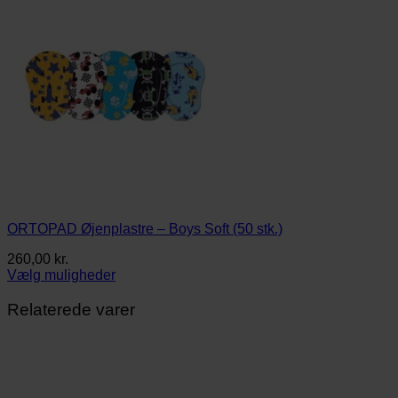
ORTOPAD Øjenplastre – Boys Soft (50 stk.)
260,00
kr.
Vælg muligheder
Dette
vare
Relaterede varer
har
flere
varianter.
Mulighederne
kan