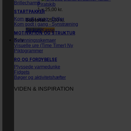
Brillecharms
Piratskib
1 ×
25,00
kr.
STARTPAKKER
Kom godt i gang - Briller
Subtotal:
25,00
kr.
Kom godt i gang - Synstræning
Se kurv
Kasse
MOTIVATION OG STRUKTUR
Kurv
Belønningsskemaer
Visuelle ure (Time Timer)
Piktogrammer
RO OG FORDYBELSE
Plyssede varmedunke
Fidgets
Bøger og aktivitetshæfter
VIDEN & INSPIRATION