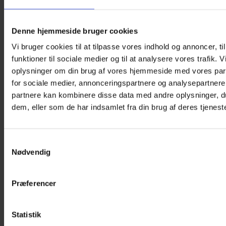
Denne hjemmeside bruger cookies
Vi bruger cookies til at tilpasse vores indhold og annoncer, til
funktioner til sociale medier og til at analysere vores trafik. 
oplysninger om din brug af vores hjemmeside med vores par
for sociale medier, annonceringspartnere og analysepartnere
partnere kan kombinere disse data med andre oplysninger, du
dem, eller som de har indsamlet fra din brug af deres tjeneste
Øjenklap med elastik – Skulls
Samtykkevalg
Nødvendig
Den
Den
125,00
kr.
119,00
kr.
oprindelige
aktuelle
En øjenklap med dødningehoveder til synstræning af børn,
pris
pris
der IKKE bruger briller. Den er genanvendelig og lavet af
var:
er:
Præferencer
blødt og hypoallergenic Oeko-Tex®-stof.
125,00 kr..
119,00 kr..
OBS:
Størrelsen er 7 cm x 5,5 cm (B x H). Passer til 3+ år.
Statistik
På lager