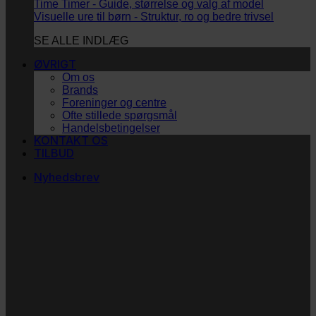
Time Timer - Guide, størrelse og valg af model
Visuelle ure til børn - Struktur, ro og bedre trivsel
SE ALLE INDLÆG
ØVRIGT
Om os
Brands
Foreninger og centre
Ofte stillede spørgsmål
Handelsbetingelser
KONTAKT OS
TILBUD
Nyhedsbrev
Vi vil blive så glade! ❤
Ingen spam. Kun guldkorn, tips og inspiration til at
støtte dig og dit barn i en hverdag med briller
og/eller klap.