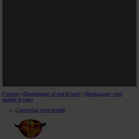
Navn
Navn
E-
Email
mail
JA TAK!
*Jeg godkender privatlivspolitik og tilmelder mig
nyhedsbrevet.
Forside
/
Øjenklapper af stof til børn
/
Øjenklapper med
elastik til børn