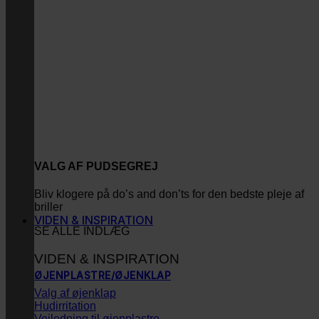
VALG AF PUDSEGREJ
Bliv klogere på do’s and don’ts for den bedste pleje af
briller
VIDEN & INSPIRATION
SE ALLE INDLÆG
VIDEN & INSPIRATION
ØJENPLASTRE/ØJENKLAP
Valg af øjenklap
Hudirritation
Vejledning til øjenplastre