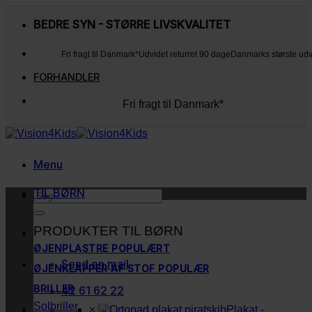
Fortsæt
til
BEDRE SYN - STØRRE LIVSKVALITET
indhold
Fri fragt til Danmark*
Udvidet returret 90 dage
Danmarks største ud
FORHANDLER
Fri fragt til Danmark*
Udvidet returret 90 dage
Danmarks største udvalg
Kunderne elsker os
Menu
TIL BØRN
Søg
efter:
PRODUKTER TIL BØRN
ØJENPLASTRE
Send en mail
ØJENKLAPPER AF STOF
BRILLER
42 61 62 22
Solbriller
×
Plakat -