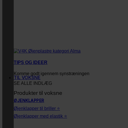
TIPS OG IDEER
Komme godt igennem synstræningen
TIL VOKSNE
SE ALLE INDLÆG
Produkter til voksne
ØJENKLAPPER
Øjenklapper til briller ⭐
Øjenklapper med elastik ⭐