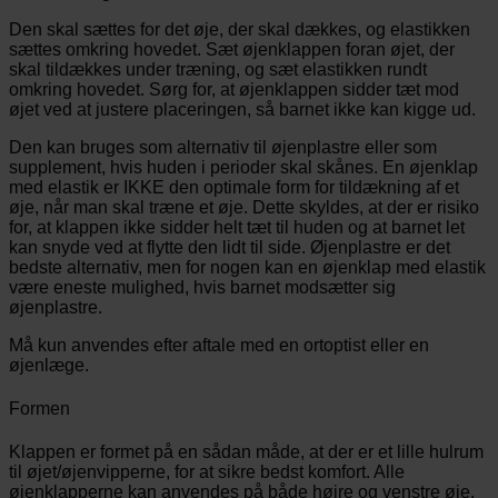
Den skal sættes for det øje, der skal dækkes, og elastikken
sættes omkring hovedet. Sæt øjenklappen foran øjet, der
skal tildækkes under træning, og sæt elastikken rundt
omkring hovedet. Sørg for, at øjenklappen sidder tæt mod
øjet ved at justere placeringen, så barnet ikke kan kigge ud.
Den kan bruges som alternativ til øjenplastre eller som
supplement, hvis huden i perioder skal skånes. En øjenklap
med elastik er IKKE den optimale form for tildækning af et
øje, når man skal træne et øje. Dette skyldes, at der er risiko
for, at klappen ikke sidder helt tæt til huden og at barnet let
kan snyde ved at flytte den lidt til side. Øjenplastre er det
bedste alternativ, men for nogen kan en øjenklap med elastik
være eneste mulighed, hvis barnet modsætter sig
øjenplastre.
Må kun anvendes efter aftale med en ortoptist eller en
øjenlæge.
Formen
Klappen er formet på en sådan måde, at der er et lille hulrum
til øjet/øjenvipperne, for at sikre bedst komfort. Alle
øjenklapperne kan anvendes på både højre og venstre øje.