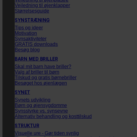
Vejledning til øjenklapper
Størrelsesguide
SYNSTRÆNING
Tips og ideer
Motivation
Synsaktiviteter
GRATIS downloads
Besøg blog
BARN MED BRILLER
Skal mit barn have briller?
Valg af briller til børn
Tilskud og gratis børnebriller
Besøget hos øjenlægen
SYNET
Synets udvikling
Børn og øjensygdomme
Synsstyrke vs. synsevne
Alternativ behandling og kosttilskud
STRUKTUR
Visuelle ure - Gør tiden synlig