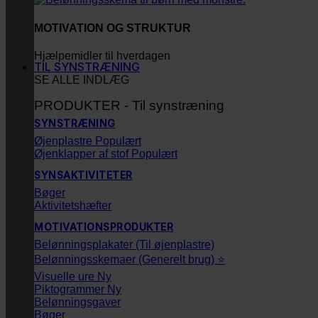
MOTIVATION OG STRUKTUR
Hjælpemidler til hverdagen
TIL SYNSTRÆNING
SE ALLE INDLÆG
PRODUKTER - Til synstræning
SYNSTRÆNING
Øjenplastre
Øjenklapper af stof
SYNSAKTIVITETER
Bøger
Aktivitetshæfter
MOTIVATIONSPRODUKTER
Belønningsplakater (Til øjenplastre)
Belønningsskemaer (Generelt brug) ⭐
Visuelle ure
Piktogrammer
Belønningsgaver
Bøger