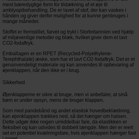
mest bæredygtige form for tildækning af et øje til
amblyopibehandling. De er lavet af stof, der kan vaskes i
hånden og giver derfor mulighed for at kunne genbruges i
mange måneder.
Stoffet er fremstillet, farvet og trykt i Storbritannien ved hjælp
af miljøvenlige metoder og blæk, hvilket giver dem et lavt
CO2-fodaftryk.
Emballagen er en RPET (Recycled-Polyethylene-
Terephthalate) æske, som har et lavt CO2-fodaftryk. Det er et
genanvendeligt materiale og kan anvendes til opbevaring af
øjenklappen, når den ikke er i brug.
Sikkerhed
Øjenklapperne er sikre at bruge, men vi anbefaler, at små
børn er under opsyn, mens de bruger klappen.
Som med pandebånd og andet elastisk hovedbeklædning,
kan øjenklappen trækkes ned, så det hænger om halsen.
Dette udgør ikke nogen umiddelbar fare, da elastikken er
fleksibel og kan udvides til dobbelt længde. Men der er reelt
set en potentiel kvælningsfare, hvis øjenklappen hænger fast
i noget.