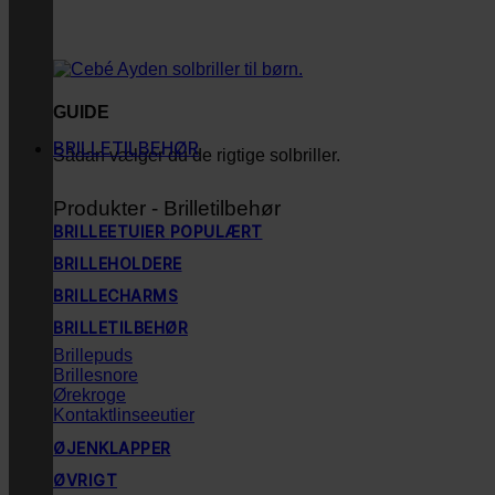
GUIDE
BRILLETILBEHØR
Sådan vælger du de rigtige solbriller.
Produkter - Brilletilbehør
BRILLEETUIER
BRILLEHOLDERE
BRILLECHARMS
BRILLETILBEHØR
Brillepuds
Brillesnore
Ørekroge
Kontaktlinseeutier
ØJENKLAPPER
ØVRIGT