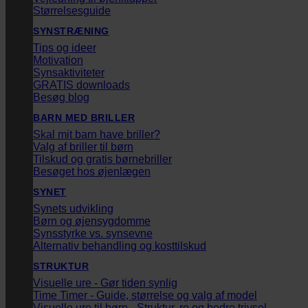
Størrelsesguide
SYNSTRÆNING
Tips og ideer
Motivation
Synsaktiviteter
GRATIS downloads
Besøg blog
BARN MED BRILLER
Skal mit barn have briller?
Valg af briller til børn
Tilskud og gratis børnebriller
Besøget hos øjenlægen
SYNET
Synets udvikling
Børn og øjensygdomme
Synsstyrke vs. synsevne
Alternativ behandling og kosttilskud
STRUKTUR
Visuelle ure - Gør tiden synlig
Time Timer - Guide, størrelse og valg af model
Visuelle ure til børn - Struktur, ro og bedre trivsel