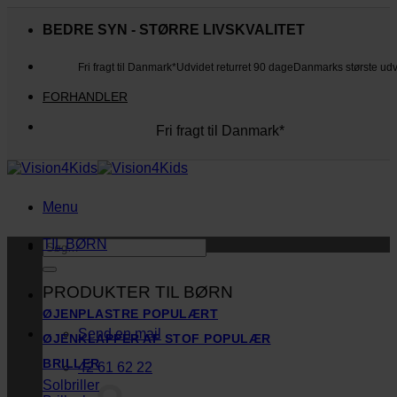
Fortsæt
til
BEDRE SYN - STØRRE LIVSKVALITET
indhold
Fri fragt til Danmark*
Udvidet returret 90 dage
Danmarks største ud
FORHANDLER
Fri fragt til Danmark*
Danmarks største udvalg
Udvidet returret 90 dage
Kunderne elsker os
Menu
TIL BØRN
Søg
efter:
PRODUKTER TIL BØRN
ØJENPLASTRE
Send en mail
ØJENKLAPPER AF STOF
BRILLER
42 61 62 22
Solbriller