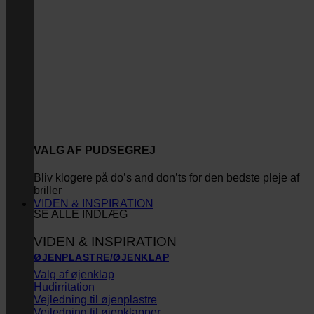
VALG AF PUDSEGREJ
Bliv klogere på do’s and don’ts for den bedste pleje af
briller
VIDEN & INSPIRATION
SE ALLE INDLÆG
VIDEN & INSPIRATION
ØJENPLASTRE/ØJENKLAP
Valg af øjenklap
Hudirritation
Vejledning til øjenplastre
Vejledning til øjenklapper