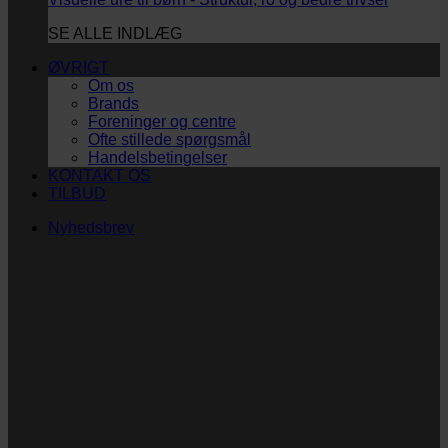
SE ALLE INDLÆG
ØVRIGT
Om os
Brands
Foreninger og centre
Ofte stillede spørgsmål
Handelsbetingelser
KONTAKT OS
TILBUD
Nyhedsbrev
Vi vil blive så glade! ❤
Ingen spam. Kun guldkorn, tips og inspiration til at
støtte dig og dit barn i en hverdag med briller
og/eller klap.