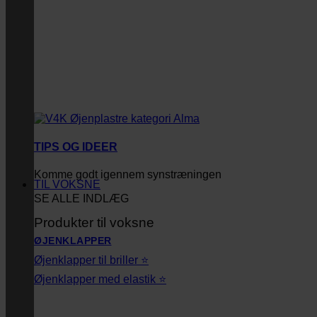
TIPS OG IDEER
Komme godt igennem synstræningen
TIL VOKSNE
SE ALLE INDLÆG
Produkter til voksne
ØJENKLAPPER
Øjenklapper til briller ⭐
Øjenklapper med elastik ⭐