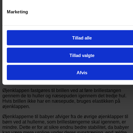
supplement, hvis man har behov for at huden i perioder skal
skånes.
Marketing
Det er vigtigt, at øjenklappen af stof kun anvendes efter aftale
med en øjenlæge/ortoptist, da øjenplastre ofte anbefales af
dem som foretrukne tildækniingsform. Særligt for babyer er
det kritisk med en så optimal synstræning som muligt, da
Tillad alle
synsudviklingen er mest kritisk i de første leveår.
Form og instruktion
Tillad valgte
Øjenklappen fra Kay Fun Patch består af et ovalt stykke stof,
der sidder på indersiden af brillen. Den er symmetrisk i form,
Afvis
hvilket gør, at den kan sættes på både højre og venstre
brilleglas.
Øjenklappen fastgøres til brillen ved at føre brillestangen
gennem de to huller og næsepuden igennem det tredje hul.
Hvis brillen ikke har en næsepude, bruges elastikken på
øjenklappen.
Øjenklapperne til babyer afviger fra de øvrige øjenklapper til
børn ved at hullerne, som brillestængerne skal igennem, er
mindre. Dette er for at sikre endnu bedre stabilitet, da babyer
kan være mere urolige under deres synstræning, end ældre