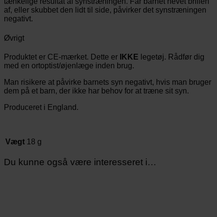
tænkelige resultat af synstræningen. Får barnet hevet brillen
af, eller skubbet den lidt til side, påvirker det synstræningen
negativt.
Øvrigt
Produktet er CE-mærket. Dette er
IKKE
legetøj. Rådfør dig
med en ortoptist/øjenlæge inden brug.
Man risikere at påvirke barnets syn negativt, hvis man bruger
dem på et barn, der ikke har behov for at træne sit syn.
Produceret i England.
Vægt
18 g
Du kunne også være interesseret i…