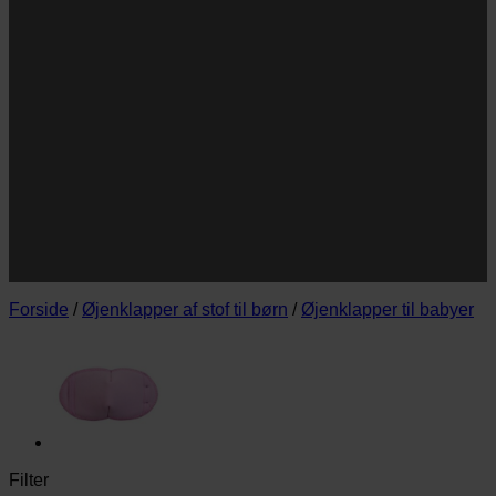
Navn
Navn
E-
Email
mail
JA TAK!
*Jeg godkender privatlivspolitik og tilmelder mig
nyhedsbrevet.
Forside
/
Øjenklapper af stof til børn
/
Øjenklapper til babyer
Filter