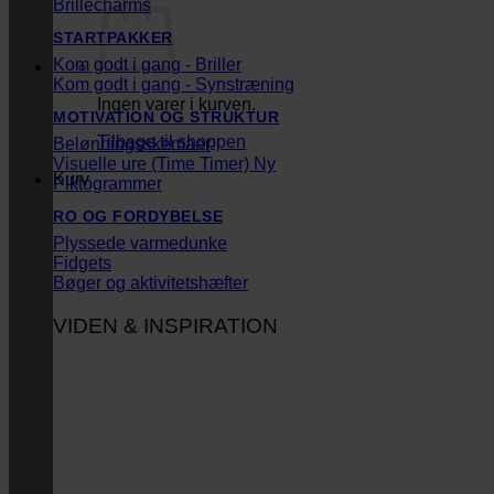
Brillecharms
STARTPAKKER
Kom godt i gang - Briller
Kom godt i gang - Synstræning
Ingen varer i kurven.
MOTIVATION OG STRUKTUR
Tilbage til shoppen
Belønningsskemaer
Visuelle ure (Time Timer)
Kurv
Piktogrammer
RO OG FORDYBELSE
Plyssede varmedunke
Fidgets
Bøger og aktivitetshæfter
VIDEN & INSPIRATION