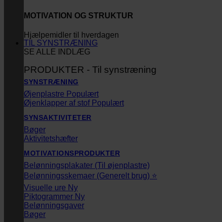
MOTIVATION OG STRUKTUR
Hjælpemidler til hverdagen
TIL SYNSTRÆNING
SE ALLE INDLÆG
PRODUKTER - Til synstræning
SYNSTRÆNING
Øjenplastre
Øjenklapper af stof
SYNSAKTIVITETER
Bøger
Aktivitetshæfter
MOTIVATIONSPRODUKTER
Belønningsplakater (Til øjenplastre)
Belønningsskemaer (Generelt brug) ⭐
Visuelle ure
Piktogrammer
Belønningsgaver
Bøger