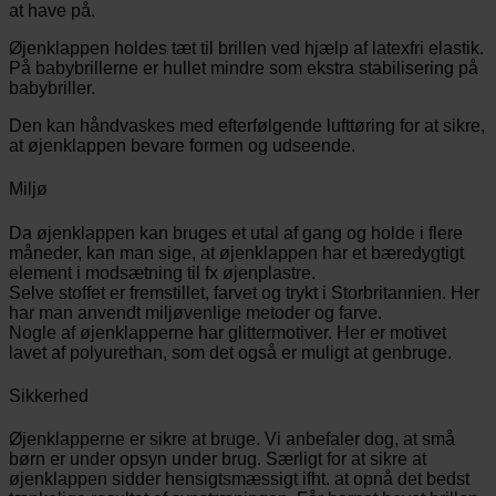
at have på.
Øjenklappen holdes tæt til brillen ved hjælp af latexfri elastik.
På babybrillerne er hullet mindre som ekstra stabilisering på
babybriller.
Den kan håndvaskes med efterfølgende lufttøring for at sikre,
at øjenklappen bevare formen og udseende.
Miljø
Da øjenklappen kan bruges et utal af gang og holde i flere
måneder, kan man sige, at øjenklappen har et bæredygtigt
element i modsætning til fx øjenplastre.
Selve stoffet er fremstillet, farvet og trykt i Storbritannien. Her
har man anvendt miljøvenlige metoder og farve.
Nogle af øjenklapperne har glittermotiver. Her er motivet
lavet af polyurethan, som det også er muligt at genbruge.
Sikkerhed
Øjenklapperne er sikre at bruge. Vi anbefaler dog, at små
børn er under opsyn under brug. Særligt for at sikre at
øjenklappen sidder hensigtsmæssigt ifht. at opnå det bedst