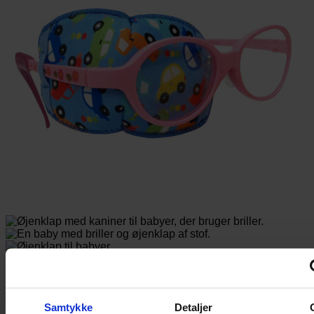
Øjenklap (Baby) – Bunnies
125,00
kr.
Samtykke
Detaljer