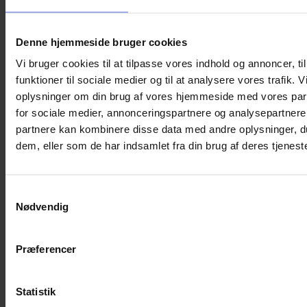
Øjenklap til synstræning af babyer, der bruger briller.
Hudvenlig og af høj kvalitet. Anvend den kun efter aftale med
en ortoptist eller øjenlæge.
Denne hjemmeside bruger cookies
På lager
Vi bruger cookies til at tilpasse vores indhold og annoncer, til
Øjenklap
funktioner til sociale medier og til at analysere vores trafik. 
(Baby)
Tilføj til kurv
oplysninger om din brug af vores hjemmeside med vores par
–
Varenummer (SKU):
KF-BR-B-004
Kategori:
Øjenklapper til
for sociale medier, annonceringspartnere og analysepartnere
Bunnies
babyer
antal
partnere kan kombinere disse data med andre oplysninger, du
Beskrivelse
dem, eller som de har indsamlet fra din brug af deres tjeneste
Yderligere information
Øjenklappen anvendes til synstræning af babyer (0-2 år), der
bruger briller. De er hudvenlige og af høj kvalitet. Anvend kun
Samtykkevalg
øjenklappen efter aftale med en ortoptist eller øjenlæge.
Nødvendig
Anvendelse
Præferencer
Øjenklappen fra Kay Fun Patch passer til alle typer briller –
både med og uden næsepuder. Den sættes på indersiden af
barnets brille, hvis barnet skal træne et øje. Den kan bruges
Statistik
som alternativ til øjenplastre, hvis man ikke kan få det til at
fungere at bruge øjenpalstre. Eller den kan anvendes som