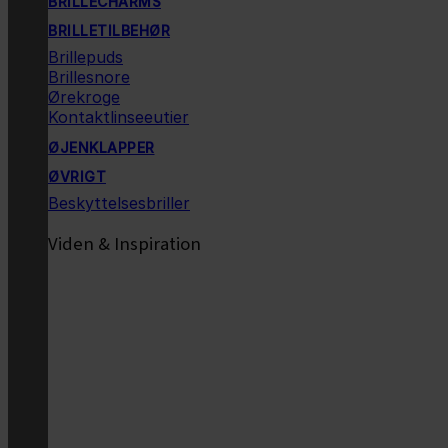
BRILLECHARMS
BRILLETILBEHØR
Brillepuds
Brillesnore
Ørekroge
Kontaktlinseeutier
ØJENKLAPPER
ØVRIGT
Beskyttelsesbriller
Viden & Inspiration