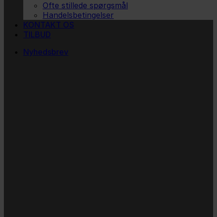
Ofte stillede spørgsmål
Handelsbetingelser
KONTAKT OS
TILBUD
Nyhedsbrev
Vi vil blive så glade! ❤
Ingen spam. Kun guldkorn, tips og inspiration til at
støtte dig og dit barn i en hverdag med briller
og/eller klap.
Navn
Navn
Email
E-