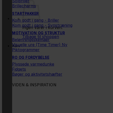
Solbriller
Brillecharms
STARTPAKKER
Kom godt i gang - Briller
Kom godt i gang - Synstræning
Ingen varer i kurven.
MOTIVATION OG STRUKTUR
Tilbage til shoppen
Belønningsskemaer
Visuelle ure (Time Timer)
Kurv
Piktogrammer
RO OG FORDYBELSE
Plyssede varmedunke
Fidgets
Bøger og aktivitetshæfter
VIDEN & INSPIRATION