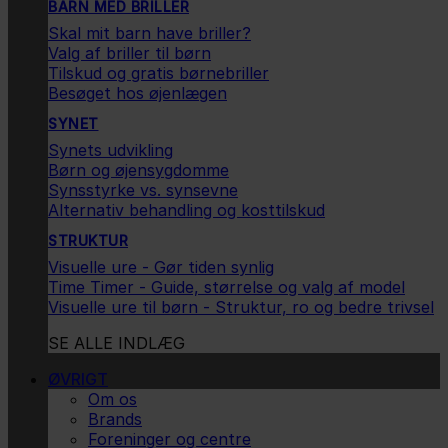
BARN MED BRILLER
Skal mit barn have briller?
Valg af briller til børn
Tilskud og gratis børnebriller
Besøget hos øjenlægen
SYNET
Synets udvikling
Børn og øjensygdomme
Synsstyrke vs. synsevne
Alternativ behandling og kosttilskud
STRUKTUR
Visuelle ure - Gør tiden synlig
Time Timer - Guide, størrelse og valg af model
Visuelle ure til børn - Struktur, ro og bedre trivsel
SE ALLE INDLÆG
ØVRIGT
Om os
Brands
Foreninger og centre