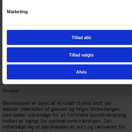
stop. Med de mange forskellige designs, er der også en
øjenklap, der kan motivere dit barn til at bruge den.
Marketing
Anvendelse
Øjenklappen er ideel til amblyopi-behandling for børn,
Tillad alle
der bærer briller. Den placeres på indersiden af brillen,
hvilket sikrer, at den sidder godt og holder lys ude fra
siderne. Klappen kan også anvendes som et
Tillad valgte
supplement til
øjenplastre
, når der er behov for en
pause fra dem.
Afvis
Brugen skal altid ske efter aftale med en ortoptist eller
øjenlæge.
Formen
Øjenklappen er lavet af et ovalt stykke stof, der
dækker indersiden af glasset og følger brillestangen.
Den sidder indvendigt for at forhindre lysindtrængning,
hvilket er vigtigt for optimal synstræningen. Det
indvendige lag af øjenklappen er sort og tætvævet for