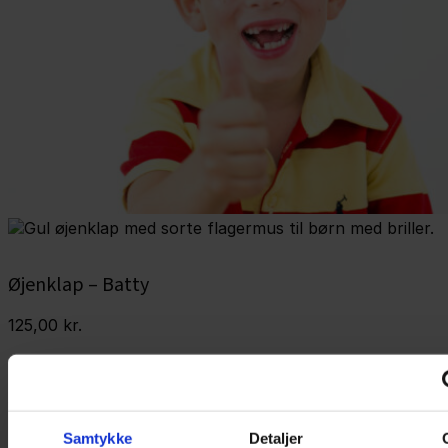
Øjenklap – Batty
125,00
kr.
Øjenklap med flagermus fra Kay Fun Patch, der passer
til alle typer briller. Den kan bruges som alternativ til
øjenplastre eller som supplement, hvis det ønskes, at
huden i perioder skal skånes.
Samtykke
Detaljer