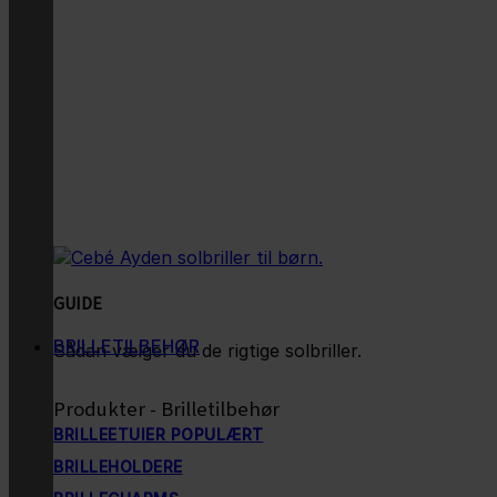
GUIDE
BRILLETILBEHØR
Sådan vælger du de rigtige solbriller.
Produkter - Brilletilbehør
BRILLEETUIER
BRILLEHOLDERE