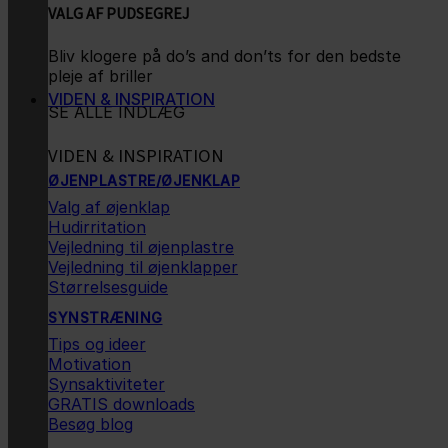
VALG AF PUDSEGREJ
Bliv klogere på do’s and don’ts for den bedste
pleje af briller
VIDEN & INSPIRATION
SE ALLE INDLÆG
VIDEN & INSPIRATION
ØJENPLASTRE/ØJENKLAP
Valg af øjenklap
Hudirritation
Vejledning til øjenplastre
Vejledning til øjenklapper
Størrelsesguide
SYNSTRÆNING
Tips og ideer
Motivation
Synsaktiviteter
GRATIS downloads
Besøg blog