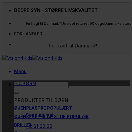
Fortsæt
BEDRE SYN - STØRRE LIVSKVALITET
til
indhold
Fri fragt til Danmark*
Udvidet returret 90 dage
Danmarks størs
FORHANDLER
Fri fragt til Danmark*
Udvidet returret 90 dage
Danmarks største udvalg
Kunderne elsker os
Menu
TIL BØRN
Søg
efter:
PRODUKTER TIL BØRN
ØJENPLASTRE
Send en mail
ØJENKLAPPER AF STOF
BRILLER
42 61 62 22