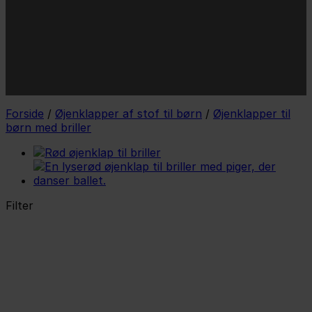
mail
JA TAK!
*Jeg godkender privatlivspolitik og tilmelder mig
nyhedsbrevet.
Forside
/
Øjenklapper af stof til børn
/
Øjenklapper til
børn med briller
Filter