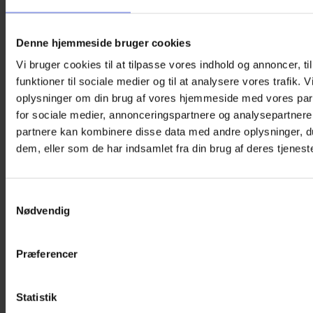
På lager
Øjenklap
Denne hjemmeside bruger cookies
–
Tilføj til kurv
Batty
Varenummer (SKU):
KF-BR-K-0006
Kategori:
Vi bruger cookies til at tilpasse vores indhold og annoncer, til
antal
Øjenklapper til børn med briller
funktioner til sociale medier og til at analysere vores trafik. 
oplysninger om din brug af vores hjemmeside med vores par
Beskrivelse
Yderligere information
for sociale medier, annonceringspartnere og analysepartnere
partnere kan kombinere disse data med andre oplysninger, du
Denne øjenklap med flagermus kan anvendes af børn,
dem, eller som de har indsamlet fra din brug af deres tjeneste
der bruger briller, som skal fx træne et dovent øje i
forbindelse med amblyopi-behandling. Hvis dit barn ikke
har briller, kan du finde
øjenklapper med elastik
. i vores
udvalg eller se vores flotte
øjenplastre
.
Samtykkevalg
Nødvendig
Øjenklapper fra Kay Fun Patch er udviklet af en
ortoptist med speciale i børns synstræning. De passer
til alle briller og kan bruges til at dække enten højre
Præferencer
eller venstre øje efter behov. Klapperne er CE-mærket,
hudvenlige og kan nemt håndvaskes.
Statistik
Vi tilbyder Danmarks største udvalg af øjenklapper af