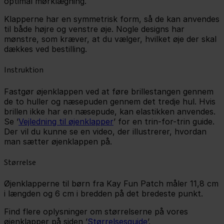
optimal mørklægning.
Klapperne har en symmetrisk form, så de kan anvendes
til både højre og venstre øje. Nogle designs har
mønstre, som kræver, at du vælger, hvilket øje der skal
dækkes ved bestilling.
Instruktion
Fastgør øjenklappen ved at føre brillestangen gennem
de to huller og næsepuden gennem det tredje hul. Hvis
brillen ikke har en næsepude, kan elastikken anvendes.
Se ’
Vejledning til øjenklapper
’ for en trin-for-trin guide.
Der vil du kunne se en video, der illustrerer, hvordan
man sætter øjenklappen på.
Størrelse
Øjenklapperne til børn fra Kay Fun Patch måler 11,8 cm
i længden og 6 cm i bredden på det bredeste punkt.
Find flere oplysninger om størrelserne på vores
øjenklapper på siden ’
Størrelsesguide
’.