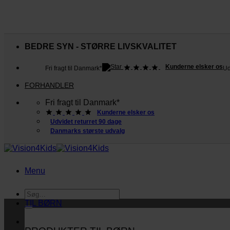
Fortsæt
til
BEDRE SYN - STØRRE LIVSKVALITET
indhold
Kunderne elsker os
Fri fragt til Danmark*
Ud
FORHANDLER
Fri fragt til Danmark*
Kunderne elsker os
Udvidet returret 90 dage
Danmarks største udvalg
Menu
Søg
efter:
TIL BØRN