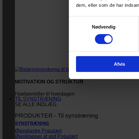
dem, eller som de har indsaml
Samtykkevalg
Nødvendig
Afvis
MOTIVATION OG STRUKTUR
Hjælpemidler til hverdagen
TIL SYNSTRÆNING
SE ALLE INDLÆG
PRODUKTER - Til synstræning
SYNSTRÆNING
Øjenplastre
Øjenklapper af stof