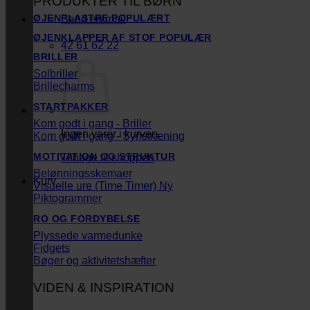
PRODUKTER TIL BØRN
ØJENPLASTRE
Send en mail
ØJENKLAPPER AF STOF
42 61 62 22
BRILLER
Solbriller
Brillecharms
STARTPAKKER
Kom godt i gang - Briller
Ingen varer i kurven.
Kom godt i gang - Synstræning
MOTIVATION OG STRUKTUR
Tilbage til shoppen
Belønningsskemaer
Kurv
Visuelle ure (Time Timer)
Piktogrammer
RO OG FORDYBELSE
Plyssede varmedunke
Fidgets
Bøger og aktivitetshæfter
VIDEN & INSPIRATION