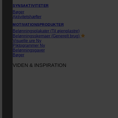
SYNSAKTIVITETER
Bøger
Aktivitetshæfter
MOTIVATIONSPRODUKTER
Belønningsplakater (Til øjenplastre)
Belønningsskemaer (Generelt brug)
Visuelle ure
Piktogrammer
Belønningsgaver
Bøger
VIDEN & INSPIRATION