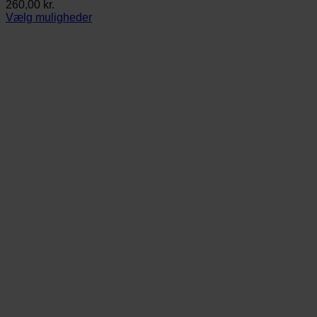
260,00
kr.
Vælg muligheder
Dette
vare
har
flere
varianter.
Mulighederne
kan
vælges
på
varesiden