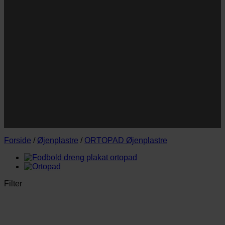
Navn
Navn
E-
Email
mail
JA TAK!
*Jeg godkender privatlivspolitik og tilmelder mig
nyhedsbrevet.
Forside
/
Øjenplastre
/
ORTOPAD Øjenplastre
Filter