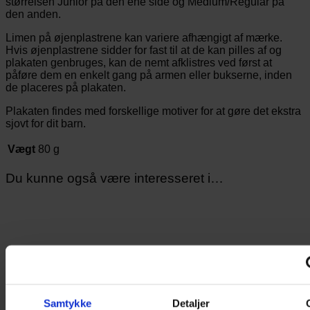
størrelsen Junior på den ene side og Medium/Regular på
den anden.
Limen på øjenplastrene kan variere afhængigt af mærke.
Hvis øjenplastrene sidder for fast til at de kan pilles af og
plakaten genbruges, kan de nemt afklistres ved først at
påføre dem en enkelt gang på armen eller bukserne, inden
de placeres på plakaten.
Plakaten findes med forskellige motiver for at gøre det ekstra
sjovt for dit barn.
Vægt
80 g
Du kunne også være interesseret i…
Samtykke
Detaljer