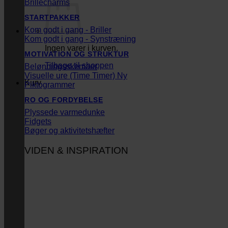
Brillecharms
STARTPAKKER
Kom godt i gang - Briller
Kom godt i gang - Synstræning
Ingen varer i kurven.
MOTIVATION OG STRUKTUR
Tilbage til shoppen
Belønningsskemaer
Visuelle ure (Time Timer)
Kurv
Piktogrammer
RO OG FORDYBELSE
Plyssede varmedunke
Fidgets
Bøger og aktivitetshæfter
VIDEN & INSPIRATION