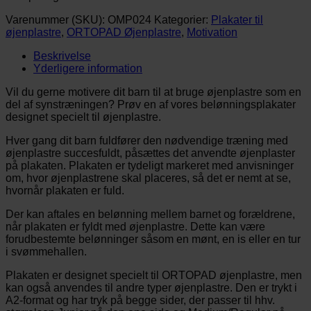
Varenummer (SKU):
OMP024
Kategorier:
Plakater til
øjenplastre
,
ORTOPAD Øjenplastre
,
Motivation
Beskrivelse
Yderligere information
Vil du gerne motivere dit barn til at bruge øjenplastre som en
del af synstræningen? Prøv en af vores belønningsplakater
designet specielt til øjenplastre.
Hver gang dit barn fuldfører den nødvendige træning med
øjenplastre succesfuldt, påsættes det anvendte øjenplaster
på plakaten. Plakaten er tydeligt markeret med anvisninger
om, hvor øjenplastrene skal placeres, så det er nemt at se,
hvornår plakaten er fuld.
Der kan aftales en belønning mellem barnet og forældrene,
når plakaten er fyldt med øjenplastre. Dette kan være
forudbestemte belønninger såsom en mønt, en is eller en tur
i svømmehallen.
Plakaten er designet specielt til ORTOPAD øjenplastre, men
kan også anvendes til andre typer øjenplastre. Den er trykt i
A2-format og har tryk på begge sider, der passer til hhv.