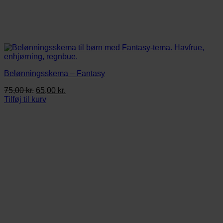
Belønningsskema – Fantasy
Den
Den
75,00
kr.
65,00
kr.
oprindelige
aktuelle
Tilføj til kurv
pris
pris
var:
er:
75,00 kr..
65,00 kr..