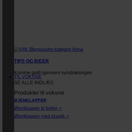
TIPS OG IDEER
Komme godt igennem synstræningen
TIL VOKSNE
SE ALLE INDLÆG
Produkter til voksne
ØJENKLAPPER
Øjenklapper til briller ⭐
Øjenklapper med elastik ⭐