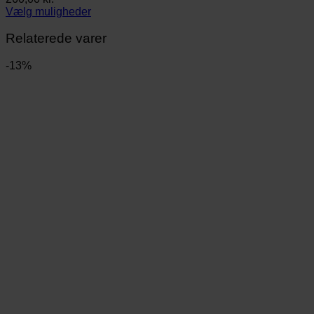
Vælg muligheder
Dette
vare
Relaterede varer
har
flere
-13%
varianter.
Mulighederne
kan
vælges
på
varesiden