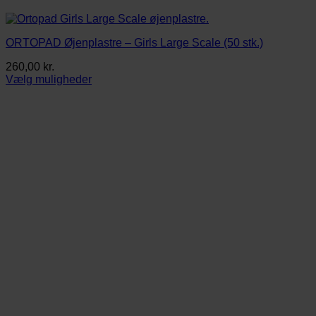
ORTOPAD Øjenplastre – Girls Large Scale (50 stk.)
260,00
kr.
Vælg muligheder
Dette
vare
har
flere
varianter.
Mulighederne
kan
vælges
på
varesiden