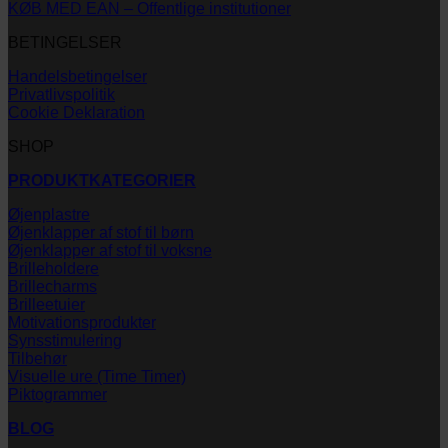
KØB MED EAN – Offentlige institutioner
BETINGELSER
Handelsbetingelser
Privatlivspolitik
Cookie Deklaration
SHOP
PRODUKTKATEGORIER
Øjenplastre
Øjenklapper af stof til børn
Øjenklapper af stof til voksne
Brilleholdere
Brillecharms
Brilleetuier
Motivationsprodukter
Synsstimulering
Tilbehør
Visuelle ure (Time Timer)
Piktogrammer
BLOG