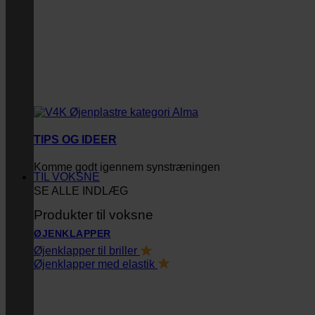
TIPS OG IDEER
Komme godt igennem synstræningen
TIL VOKSNE
SE ALLE INDLÆG
Produkter til voksne
ØJENKLAPPER
Øjenklapper til briller
Øjenklapper med elastik