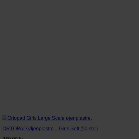
flere
varianter.
Mulighederne
kan
vælges
på
varesiden
ORTOPAD Øjenplastre – Girls Soft (50 stk.)