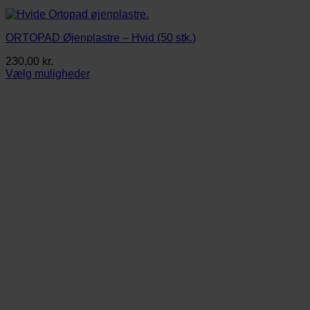
ORTOPAD Øjenplastre – Hvid (50 stk.)
230,00
kr.
Vælg muligheder
Dette
vare
har
flere
varianter.
Mulighederne
kan
vælges
på
varesiden