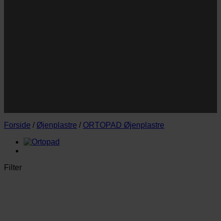
Navn
E-
Email
mail
JA TAK!
*Jeg godkender privatlivspolitik og tilmelder mig
nyhedsbrevet.
Forside
/
Øjenplastre
/
ORTOPAD Øjenplastre
Filter