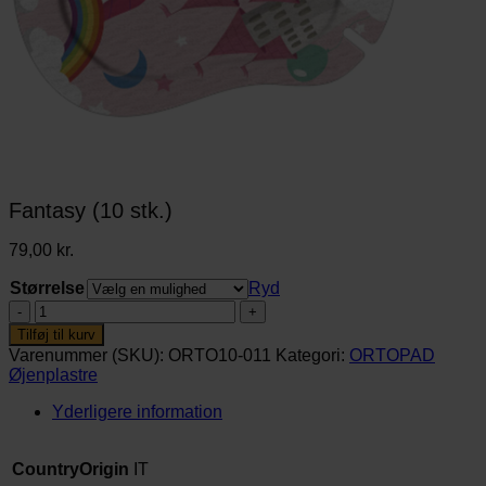
Fantasy (10 stk.)
79,00
kr.
Størrelse
Ryd
Fantasy
(10
Tilføj til kurv
stk.)
Varenummer (SKU):
ORTO10-011
Kategori:
ORTOPAD
antal
Øjenplastre
Yderligere information
CountryOrigin
IT