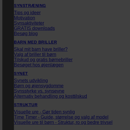
SYNSTRÆNING
Tips og ideer
Motivation
Synsaktiviteter
GRATIS downloads
Besøg blog
BARN MED BRILLER
Skal mit barn have briller?
Valg af briller til børn
Tilskud og gratis børnebriller
Besøget hos øjenlægen
SYNET
Synets udvikling
Børn og øjensygdomme
Synsstyrke vs. synsevne
Alternativ behandling og kosttilskud
STRUKTUR
Visuelle ure - Gør tiden synlig
Time Timer - Guide, størrelse og valg af model
Visuelle ure til børn - Struktur, ro og bedre trivsel