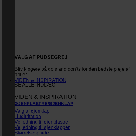
VALG AF PUDSEGREJ
Bliv klogere på do’s and don’ts for den bedste pleje af
briller
VIDEN & INSPIRATION
SE ALLE INDLÆG
VIDEN & INSPIRATION
ØJENPLASTRE/ØJENKLAP
Valg af øjenklap
Hudirritation
Vejledning til øjenplastre
Vejledning til øjenklapper
Størrelsesguide