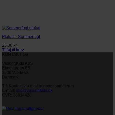
Plakat – Sommerfugl
25,00
kr.
Tilføj til kurv
KONTAKT OS
Vision4Kids ApS
Elmekrogen 6B
3500 Værløse
Danmark
Tlf: Kontakt via mail henover sommeren
E-mail:
info@vision4kids.dk
CVR: 38614428