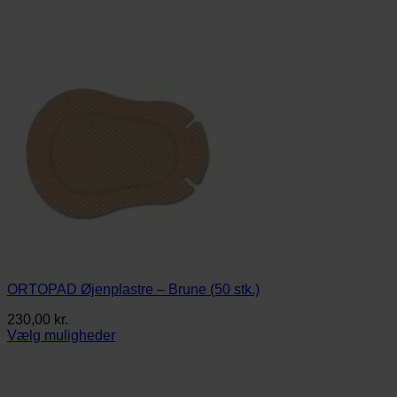
ORTOPAD Øjenplastre – Brune (50 stk.)
230,00
kr.
Vælg muligheder
Dette
vare
har