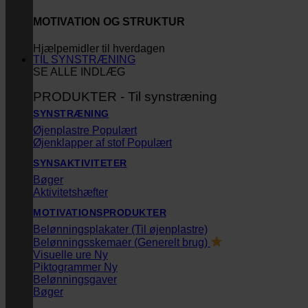
MOTIVATION OG STRUKTUR
Hjælpemidler til hverdagen
TIL SYNSTRÆNING
SE ALLE INDLÆG
PRODUKTER - Til synstræning
SYNSTRÆNING
Øjenplastre
Øjenklapper af stof
SYNSAKTIVITETER
Bøger
Aktivitetshæfter
MOTIVATIONSPRODUKTER
Belønningsplakater (Til øjenplastre)
Belønningsskemaer (Generelt brug)
Visuelle ure
Piktogrammer
Belønningsgaver
Bøger