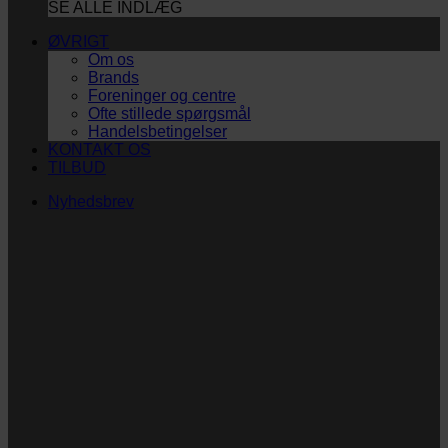
SE ALLE INDLÆG
ØVRIGT
Om os
Brands
Foreninger og centre
Ofte stillede spørgsmål
Handelsbetingelser
KONTAKT OS
TILBUD
Nyhedsbrev
Vi vil blive så glade!
Ingen spam. Kun guldkorn, tips og inspiration til at
støtte dig og dit barn i en hverdag med briller
og/eller klap.
Navn