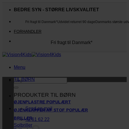
Fortsæt
til
BEDRE SYN - STØRRE LIVSKVALITET
indhold
Fri fragt til Danmark*
Udvidet returret 90 dage
Danmarks største ud
FORHANDLER
Fri fragt til Danmark*
Danmarks største udvalg
Udvidet returret 90 dage
Kunderne elsker os
Menu
TIL BØRN
Søg
efter:
PRODUKTER TIL BØRN
ØJENPLASTRE
Send en mail
ØJENKLAPPER AF STOF
BRILLER
42 61 62 22
Solbriller