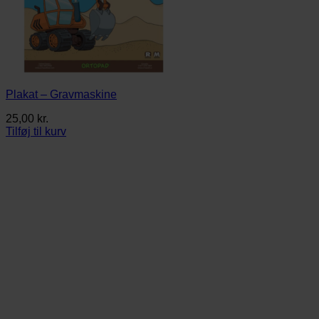
Plakat – Gravmaskine
25,00
kr.
Tilføj til kurv