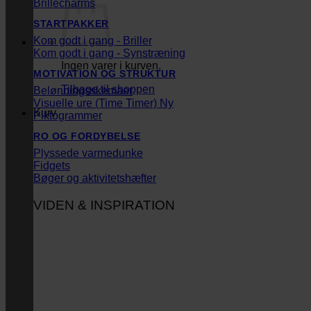
Brillecharms
STARTPAKKER
Kom godt i gang - Briller
Kom godt i gang - Synstræning
Ingen varer i kurven.
MOTIVATION OG STRUKTUR
Tilbage til shoppen
Belønningsskemaer
Visuelle ure (Time Timer)
Kurv
Piktogrammer
RO OG FORDYBELSE
Plyssede varmedunke
Fidgets
Bøger og aktivitetshæfter
VIDEN & INSPIRATION