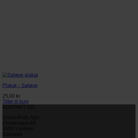
Plakat – Søløve
25,00
kr.
Tilføj til kurv
KONTAKT OS
Vision4Kids ApS
Elmekrogen 6B
3500 Værløse
Danmark