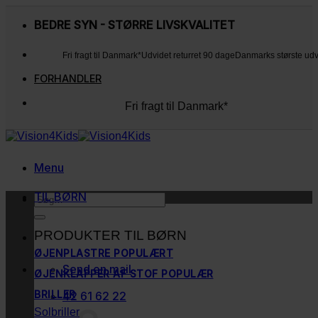
Fortsæt
til
BEDRE SYN - STØRRE LIVSKVALITET
indhold
Fri fragt til Danmark*
Udvidet returret 90 dage
Danmarks største ud
FORHANDLER
Fri fragt til Danmark*
Udvidet returret 90 dage
Danmarks største udvalg
Kunderne elsker os
Menu
TIL BØRN
Søg
efter:
PRODUKTER TIL BØRN
ØJENPLASTRE
Send en mail
ØJENKLAPPER AF STOF
BRILLER
42 61 62 22
Solbriller