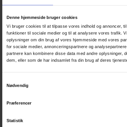
Denne hjemmeside bruger cookies
ORTOPAD Øjenplastre – Boys (50 stk.)
Vi bruger cookies til at tilpasse vores indhold og annoncer, til
funktioner til sociale medier og til at analysere vores trafik. 
260,00
kr.
oplysninger om din brug af vores hjemmeside med vores par
Vælg muligheder
Dette
for sociale medier, annonceringspartnere og analysepartnere
vare
partnere kan kombinere disse data med andre oplysninger, du
har
dem, eller som de har indsamlet fra din brug af deres tjeneste
flere
varianter.
Mulighederne
kan
Samtykkevalg
vælges
Nødvendig
på
varesiden
Præferencer
Statistik