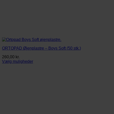
ORTOPAD Øjenplastre – Boys Soft (50 stk.)
260,00
kr.
Vælg muligheder
Dette
vare
har
flere
varianter.
Mulighederne
kan
vælges
på
varesiden