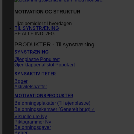
MOTIVATION OG STRUKTUR
Hjælpemidler til hverdagen
TIL SYNSTRÆNING
SE ALLE INDLÆG
PRODUKTER - Til synstræning
SYNSTRÆNING
Øjenplastre
Øjenklapper af stof
SYNSAKTIVITETER
Bøger
Aktivitetshæfter
MOTIVATIONSPRODUKTER
Belønningsplakater (Til øjenplastre)
Belønningsskemaer (Generelt brug) ⭐
Visuelle ure
Piktogrammer
Belønningsgaver
Bøger