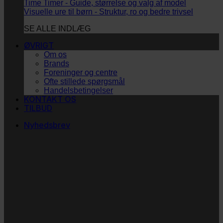
Time Timer - Guide, størrelse og valg af model
Visuelle ure til børn - Struktur, ro og bedre trivsel
SE ALLE INDLÆG
ØVRIGT
Om os
Brands
Foreninger og centre
Ofte stillede spørgsmål
Handelsbetingelser
KONTAKT OS
TILBUD
Nyhedsbrev
Vi vil blive så glade! ❤
Ingen spam. Kun guldkorn, tips og inspiration til at
støtte dig og dit barn i en hverdag med briller
og/eller klap.