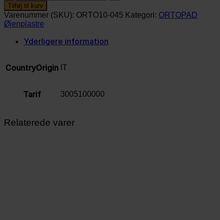
(10
Tilføj til kurv
stk.)
Varenummer (SKU):
ORTO10-045
Kategori:
ORTOPAD
antal
Øjenplastre
Yderligere information
CountryOrigin
IT
Tarif
3005100000
Relaterede varer