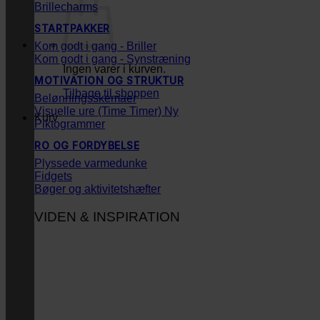
Brillecharms
STARTPAKKER
Kom godt i gang - Briller
Kom godt i gang - Synstræning
Ingen varer i kurven.
MOTIVATION OG STRUKTUR
Tilbage til shoppen
Belønningsskemaer
Visuelle ure (Time Timer)
Kurv
Piktogrammer
RO OG FORDYBELSE
Plyssede varmedunke
Fidgets
Bøger og aktivitetshæfter
VIDEN & INSPIRATION