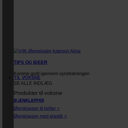
TIPS OG IDEER
Komme godt igennem synstræningen
TIL VOKSNE
SE ALLE INDLÆG
Produkter til voksne
ØJENKLAPPER
Øjenklapper til briller ⭐
Øjenklapper med elastik ⭐