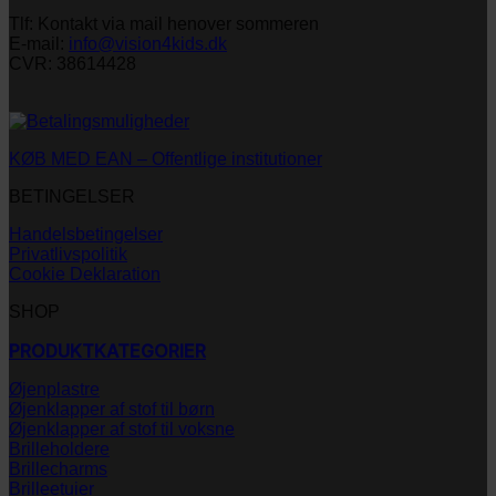
Tlf: Kontakt via mail henover sommeren
E-mail:
info@vision4kids.dk
CVR: 38614428
KØB MED EAN – Offentlige institutioner
BETINGELSER
Handelsbetingelser
Privatlivspolitik
Cookie Deklaration
SHOP
PRODUKTKATEGORIER
Øjenplastre
Øjenklapper af stof til børn
Øjenklapper af stof til voksne
Brilleholdere
Brillecharms
Brilleetuier