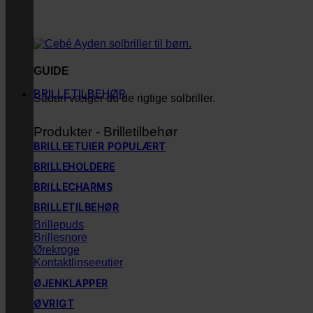
GUIDE
BRILLETILBEHØR
Sådan vælger du de rigtige solbriller.
Produkter - Brilletilbehør
BRILLEETUIER
BRILLEHOLDERE
BRILLECHARMS
BRILLETILBEHØR
Brillepuds
Brillesnore
Ørekroge
Kontaktlinseeutier
ØJENKLAPPER
ØVRIGT