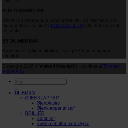
FØLG OS
BLIV FORHANDLER
Ønsker du at forhandle vores produkter. Så læs mere om
mulighederne på siden '
FORHANDLER
' eller kontakt os for
en snak.
BETAL MED EAN
Køb som offentlig institution – vælg EAN-betaling ved
checkout.
Vision4Kids ApS
Copyright 2026 ©
| | Udviklet af
Thomas
André ApS
Søg
efter:
TIL BØRN
ØJENKLAPPER
Øjenplastre
Øjenklapper af stof
BRILLER
Solbriller
Svømmebriller med styrke