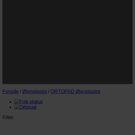
Navn
Navn
E-
Email
mail
JA TAK!
*Jeg godkender privatlivspolitik og tilmelder mig
nyhedsbrevet.
Forside
/
Øjenplastre
/
ORTOPAD Øjenplastre
Filter