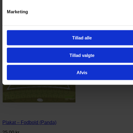
Marketing
Tillad alle
Tillad valgte
Afvis
Plakat – Fodbold (Panda)
25,00
kr.