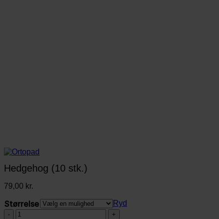
Hedgehog (10 stk.)
79,00
kr.
Størrelse
Ryd
Hedgehog