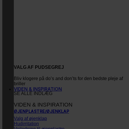
VALG AF PUDSEGREJ
Bliv klogere på do’s and don’ts for den bedste pleje af
briller
VIDEN & INSPIRATION
SE ALLE INDLÆG
VIDEN & INSPIRATION
ØJENPLASTRE/ØJENKLAP
Valg af øjenklap
Hudirritation
Vejledning til øjenplastre