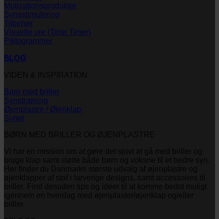
Motivationsprodukter
Synsstimulering
Tilbehør
Visuelle ure (Time Timer)
Piktogrammer
BLOG
VIDEN & INSPIRATION
Barn med briller
Synstræning
Øjenplastre / Øjenklap
Synet
BØRN MED BRILLER OG ØJENPLASTRE
Vi har en mission om at gøre det sjovt at gå med briller og
bruge klap samt støtte både børn og voksne til et bedre syn.
Her finder du Danmarks største udvalg af øjenplastre og
øjenklapper af stof i farverige designs, samt accessoires til
briller. Find desuden tips og ideer til at komme bedst muligt
igennem en hverdag med øjenplaster/øjenklap og/eller
briller.