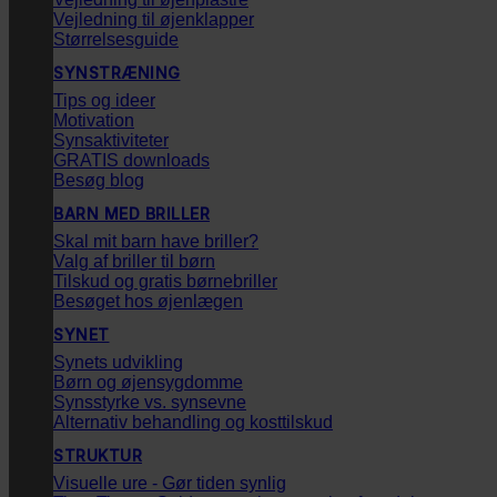
Vejledning til øjenklapper
Størrelsesguide
SYNSTRÆNING
Tips og ideer
Motivation
Synsaktiviteter
GRATIS downloads
Besøg blog
BARN MED BRILLER
Skal mit barn have briller?
Valg af briller til børn
Tilskud og gratis børnebriller
Besøget hos øjenlægen
SYNET
Synets udvikling
Børn og øjensygdomme
Synsstyrke vs. synsevne
Alternativ behandling og kosttilskud
STRUKTUR
Visuelle ure - Gør tiden synlig