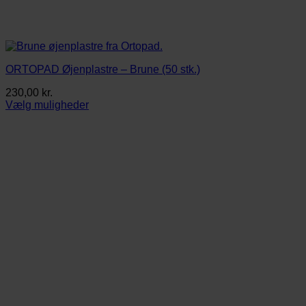
ORTOPAD Øjenplastre – Brune (50 stk.)
230,00
kr.
Vælg muligheder
Dette
vare
har
flere
varianter.
Mulighederne
kan
vælges
på
varesiden