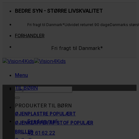
Fortsæt
BEDRE SYN - STØRRE LIVSKVALITET
til
indhold
Fri fragt til Danmark*
Udvidet returret 90 dage
Danmarks størs
FORHANDLER
Fri fragt til Danmark*
Udvidet returret 90 dage
Danmarks største udvalg
Kunderne elsker os
Menu
TIL BØRN
Søg
efter:
PRODUKTER TIL BØRN
ØJENPLASTRE
Send en mail
ØJENKLAPPER AF STOF
BRILLER
42 61 62 22