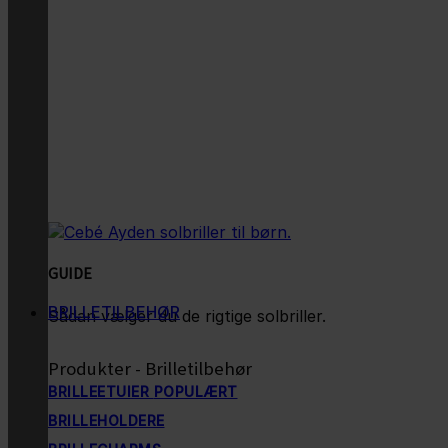
GUIDE
BRILLETILBEHØR
Sådan vælger du de rigtige solbriller.
Produkter - Brilletilbehør
BRILLEETUIER
BRILLEHOLDERE