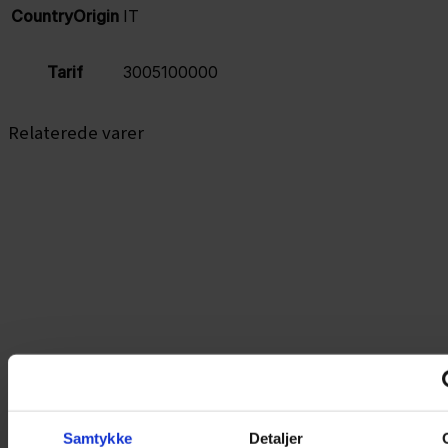
CountryOrigin
IT
Tarif
3005100000
Relaterede varer
Samtykke
Detaljer