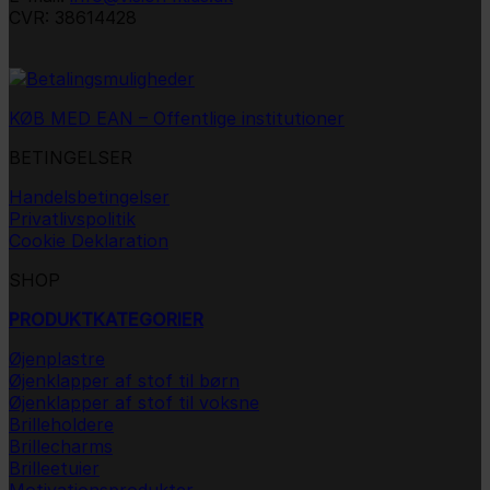
CVR: 38614428
KØB MED EAN – Offentlige institutioner
BETINGELSER
Handelsbetingelser
Privatlivspolitik
Cookie Deklaration
SHOP
PRODUKTKATEGORIER
Øjenplastre
Øjenklapper af stof til børn
Øjenklapper af stof til voksne
Brilleholdere
Brillecharms
Brilleetuier
Motivationsprodukter