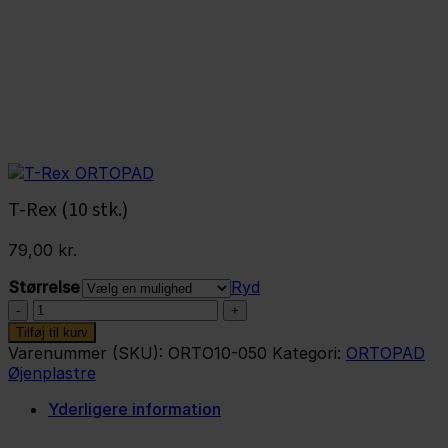
T-Rex (10 stk.)
79,00
kr.
Størrelse
Ryd
T-
Rex
Tilføj til kurv
(10
Varenummer (SKU):
ORTO10-050
Kategori:
ORTOPAD
stk.)
Øjenplastre
antal
Yderligere information