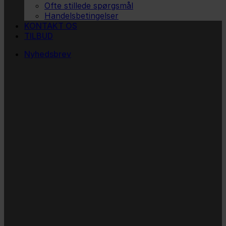
Ofte stillede spørgsmål
Handelsbetingelser
KONTAKT OS
TILBUD
Nyhedsbrev
Vi vil blive så glade! ❤
Ingen spam. Kun guldkorn, tips og inspiration til at
støtte dig og dit barn i en hverdag med briller
og/eller klap.
Navn
Navn
Email
E-