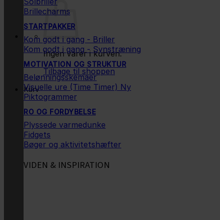
Solbriller
Brillecharms
STARTPAKKER
Kom godt i gang - Briller
Kom godt i gang - Synstræning
Ingen varer i kurven.
MOTIVATION OG STRUKTUR
Tilbage til shoppen
Belønningsskemaer
Visuelle ure (Time Timer)
Kurv
Piktogrammer
RO OG FORDYBELSE
Plyssede varmedunke
Fidgets
Bøger og aktivitetshæfter
VIDEN & INSPIRATION