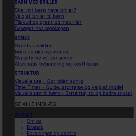
BARN MED BRILLER
Skal mit barn have briller?
Valg af briller til børn
Tilskud og gratis børnebriller
Besøget hos øjenlægen
SYNET
Synets udvikling
Børn og øjensygdomme
Synsstyrke vs. synsevne
Alternativ behandling og kosttilskud
STRUKTUR
Visuelle ure - Gør tiden synlig
Time Timer - Guide, størrelse og valg af model
Visuelle ure til børn - Struktur, ro og bedre trivsel
SE ALLE INDLÆG
ØVRIGT
Om os
Brands
Foreninger og centre