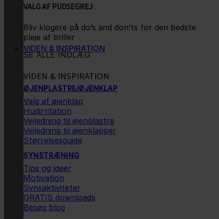
VALG AF PUDSEGREJ
Bliv klogere på do’s and don’ts for den bedste
pleje af briller
VIDEN & INSPIRATION
SE ALLE INDLÆG
VIDEN & INSPIRATION
ØJENPLASTRE/ØJENKLAP
Valg af øjenklap
Hudirritation
Vejledning til øjenplastre
Vejledning til øjenklapper
Størrelsesguide
SYNSTRÆNING
Tips og ideer
Motivation
Synsaktiviteter
GRATIS downloads
Besøg blog