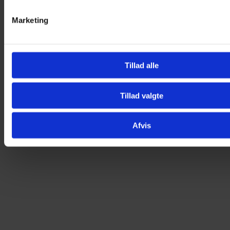
25,00
kr.
Tilføj til kurv
Marketing
Tillad alle
Tillad valgte
Afvis