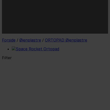
mail
JA TAK!
*Jeg godkender privatlivspolitik og tilmelder mig
nyhedsbrevet.
Forside
/
Øjenplastre
/
ORTOPAD Øjenplastre
Filter