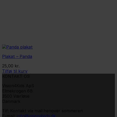
Plakat – Panda
25,00
kr.
Tilføj til kurv
KONTAKT OS
Vision4Kids ApS
Elmekrogen 6B
3500 Værløse
Danmark
Tlf: Kontakt via mail henover sommeren
E-mail:
info@vision4kids.dk