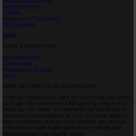
Synsstimulering
Tilbehør
Visuelle ure (Time Timer)
Piktogrammer
BLOG
VIDEN & INSPIRATION
Barn med briller
Synstræning
Øjenplastre / Øjenklap
Synet
BØRN MED BRILLER OG ØJENPLASTRE
Vi har en mission om at gøre det sjovt at gå med briller
og bruge klap samt støtte både børn og voksne til et
bedre syn. Her finder du Danmarks største udvalg af
øjenplastre og øjenklapper af stof i farverige designs,
samt accessoires til briller. Find desuden tips og ideer
til at komme bedst muligt igennem en hverdag med
øjenplaster/øjenklap og/eller briller.