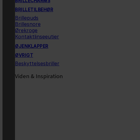
BRILLECHARMS
BRILLETILBEHØR
Brillepuds
Brillesnore
Ørekroge
Kontaktlinseeutier
ØJENKLAPPER
ØVRIGT
Beskyttelsesbriller
Viden & Inspiration