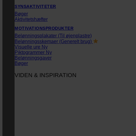
SYNSAKTIVITETER
Bøger
Aktivitetshæfter
MOTIVATIONSPRODUKTER
Belønningsplakater (Til øjenplastre)
Belønningsskemaer (Generelt brug)
Visuelle ure
Piktogrammer
Belønningsgaver
Bøger
VIDEN & INSPIRATION