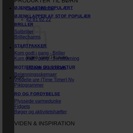
PRODUKTER TIL BØRN
ØJENPLASTRE
Send en mail
ØJENKLAPPER AF STOF
42 61 62 22
BRILLER
Solbriller
Brillecharms
STARTPAKKER
Kom godt i gang - Briller
Ingen varer i kurven.
Kom godt i gang - Synstræning
MOTIVATION OG STRUKTUR
Tilbage til shoppen
Belønningsskemaer
Kurv
Visuelle ure (Time Timer)
Piktogrammer
RO OG FORDYBELSE
Plyssede varmedunke
Fidgets
Bøger og aktivitetshæfter
VIDEN & INSPIRATION