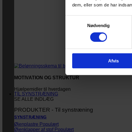
dem, eller som de har indsaml
Samtykkevalg
Nødvendig
Afvis
MOTIVATION OG STRUKTUR
Hjælpemidler til hverdagen
TIL SYNSTRÆNING
SE ALLE INDLÆG
PRODUKTER - Til synstræning
SYNSTRÆNING
Øjenplastre
Øjenklapper af stof