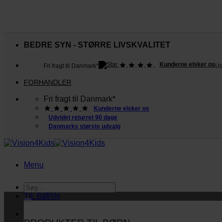
Fortsæt
til
BEDRE SYN - STØRRE LIVSKVALITET
indhold
Kunderne elsker os
Fri fragt til Danmark*
Ud
FORHANDLER
Fri fragt til Danmark*
Kunderne elsker os
Udvidet returret 90 dage
Danmarks største udvalg
Menu
Søg
efter:
TIL BØRN