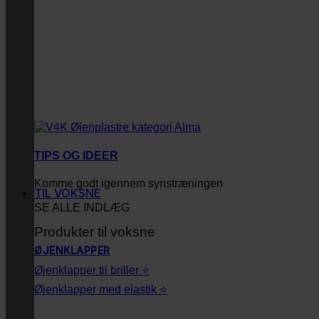
TIPS OG IDEER
Komme godt igennem synstræningen
TIL VOKSNE
SE ALLE INDLÆG
Produkter til voksne
ØJENKLAPPER
Øjenklapper til briller ⭐
Øjenklapper med elastik ⭐