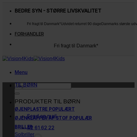
Fortsæt
til
BEDRE SYN - STØRRE LIVSKVALITET
indhold
Fri fragt til Danmark*
Udvidet returret 90 dage
Danmarks største ud
FORHANDLER
Fri fragt til Danmark*
Udvidet returret 90 dage
Danmarks største udvalg
Kunderne elsker os
Menu
TIL BØRN
Søg
efter:
PRODUKTER TIL BØRN
ØJENPLASTRE
Send en mail
ØJENKLAPPER AF STOF
BRILLER
42 61 62 22
Solbriller