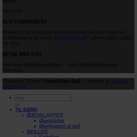
briller.
FØLG OS
BLIV FORHANDLER
Ønsker du at forhandle vores produkter. Så læs mere om
mulighederne på siden '
FORHANDLER
' eller kontakt os for
en snak.
BETAL MED EAN
Køb som offentlig institution – vælg EAN-betaling ved
checkout.
Vision4Kids ApS
Copyright 2026 ©
| | Udviklet af
Thomas
André ApS
Søg
efter:
TIL BØRN
ØJENKLAPPER
Øjenplastre
Øjenklapper af stof
BRILLER