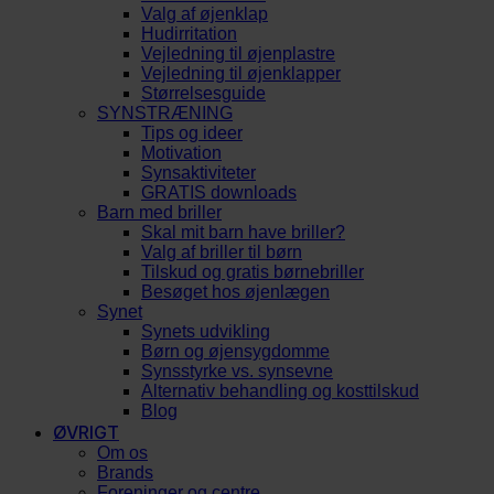
Valg af øjenklap
Hudirritation
Vejledning til øjenplastre
Vejledning til øjenklapper
Størrelsesguide
SYNSTRÆNING
Tips og ideer
Motivation
Synsaktiviteter
GRATIS downloads
Barn med briller
Skal mit barn have briller?
Valg af briller til børn
Tilskud og gratis børnebriller
Besøget hos øjenlægen
Synet
Synets udvikling
Børn og øjensygdomme
Synsstyrke vs. synsevne
Alternativ behandling og kosttilskud
Blog
ØVRIGT
Om os
Brands
Foreninger og centre