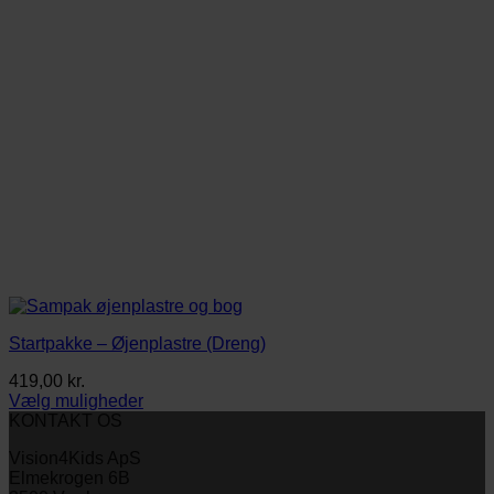
varesiden
Startpakke – Øjenplastre (Dreng)
419,00
kr.
Vælg muligheder
Dette
KONTAKT OS
vare
Vision4Kids ApS
har
Elmekrogen 6B
flere