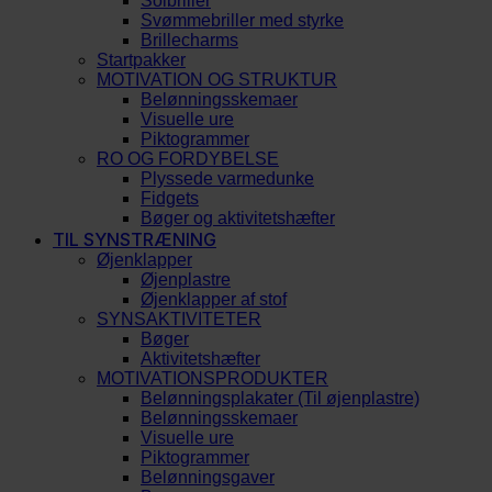
Solbriller
Svømmebriller med styrke
Brillecharms
Startpakker
MOTIVATION OG STRUKTUR
Belønningsskemaer
Visuelle ure
Piktogrammer
RO OG FORDYBELSE
Plyssede varmedunke
Fidgets
Bøger og aktivitetshæfter
TIL SYNSTRÆNING
Øjenklapper
Øjenplastre
Øjenklapper af stof
SYNSAKTIVITETER
Bøger
Aktivitetshæfter
MOTIVATIONSPRODUKTER
Belønningsplakater (Til øjenplastre)
Belønningsskemaer
Visuelle ure
Piktogrammer
Belønningsgaver