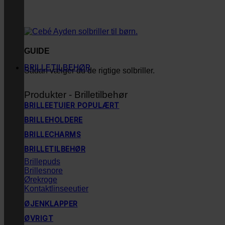
GUIDE
BRILLETILBEHØR
Sådan vælger du de rigtige solbriller.
Produkter - Brilletilbehør
BRILLEETUIER
BRILLEHOLDERE
BRILLECHARMS
BRILLETILBEHØR
Brillepuds
Brillesnore
Ørekroge
Kontaktlinseeutier
ØJENKLAPPER
ØVRIGT