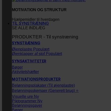
MOTIVATION OG STRUKTUR
Hjælpemidler til hverdagen
TIL SYNSTRÆNING
SE ALLE INDLÆG
PRODUKTER - Til synstræning
SYNSTRÆNING
Øjenplastre
Øjenklapper af stof
SYNSAKTIVITETER
Bøger
Aktivitetshæfter
MOTIVATIONSPRODUKTER
Belønningsplakater (Til øjenplastre)
Belønningsskemaer (Generelt brug) ⭐
Visuelle ure
Piktogrammer
Belønningsgaver
Bøger