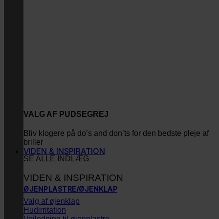
VALG AF PUDSEGREJ
Bliv klogere på do’s and don’ts for den bedste pleje af
briller
VIDEN & INSPIRATION
SE ALLE INDLÆG
VIDEN & INSPIRATION
ØJENPLASTRE/ØJENKLAP
Valg af øjenklap
Hudirritation
Vejledning til øjenplastre