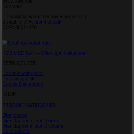
3500 Værløse
varianter.
Danmark
Mulighederne
kan
Tlf: Kontakt via mail henover sommeren
vælges
E-mail:
info@vision4kids.dk
på
CVR: 38614428
varesiden
KØB MED EAN – Offentlige institutioner
BETINGELSER
Handelsbetingelser
Privatlivspolitik
Cookie Deklaration
SHOP
PRODUKTKATEGORIER
Øjenplastre
Øjenklapper af stof til børn
Øjenklapper af stof til voksne
Brilleholdere