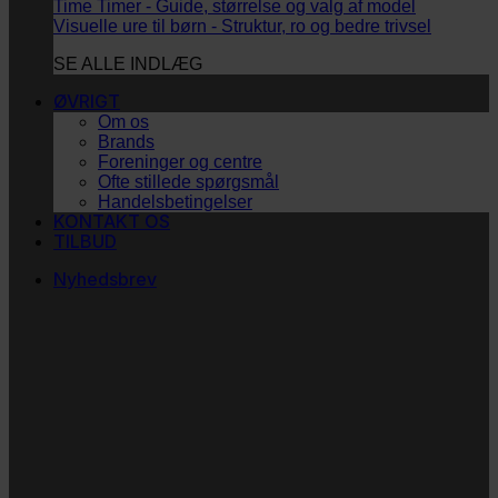
Time Timer - Guide, størrelse og valg af model
Visuelle ure til børn - Struktur, ro og bedre trivsel
SE ALLE INDLÆG
ØVRIGT
Om os
Brands
Foreninger og centre
Ofte stillede spørgsmål
Handelsbetingelser
KONTAKT OS
TILBUD
Nyhedsbrev
Vi vil blive så glade! ❤
Ingen spam. Kun guldkorn, tips og inspiration til at
støtte dig og dit barn i en hverdag med briller
og/eller klap.