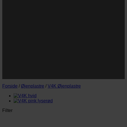
Navn
Navn
E-
Email
mail
JA TAK!
*Jeg godkender privatlivspolitik og tilmelder mig
nyhedsbrevet.
Forside
/
Øjenplastre
/
V4K Øjenplastre
Filter