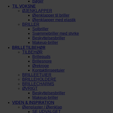
Bøger
TIL VOKSNE
ØJENKLAPPER
Øjenklapper til briller
Øjenklapper med elastik
BRILLER
Solbriller
Svømmebriller med styrke
Beskyttelsesbriller
Makeup-briller
BRILLETILBEHØR
TILBEHØR
Brillepuds
Brillesnore
Ørekroge
Kontaktlinseetuier
BRILLEETUIER
BRILLEHOLDERE
BRILLECHARMS
ØVRIGT
Beskyttelsesbriller
Makeup-briller
VIDEN & INSPIRATION
Øjenplaster / Øjenklap
SE UDVALGET