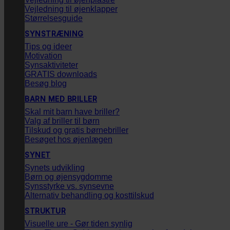
Vejledning til øjenklapper
Størrelsesguide
SYNSTRÆNING
Tips og ideer
Motivation
Synsaktiviteter
GRATIS downloads
Besøg blog
BARN MED BRILLER
Skal mit barn have briller?
Valg af briller til børn
Tilskud og gratis børnebriller
Besøget hos øjenlægen
SYNET
Synets udvikling
Børn og øjensygdomme
Synsstyrke vs. synsevne
Alternativ behandling og kosttilskud
STRUKTUR
Visuelle ure - Gør tiden synlig