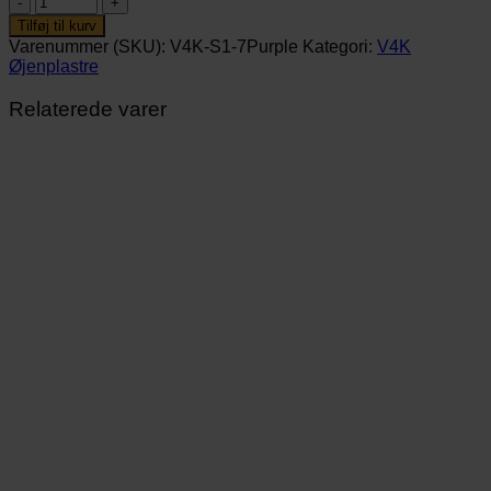
(10
Tilføj til kurv
stk.)
Varenummer (SKU):
V4K-S1-7Purple
Kategori:
V4K
antal
Øjenplastre
Relaterede varer