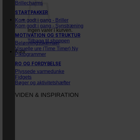
Brillecharms
STARTPAKKER
Kom godt i gang - Briller
Kom godt i gang - Synstræning
Ingen varer i kurven.
MOTIVATION OG STRUKTUR
Tilbage til shoppen
Belønningsskemaer
Visuelle ure (Time Timer)
Kurv
Piktogrammer
RO OG FORDYBELSE
Plyssede varmedunke
Fidgets
Bøger og aktivitetshæfter
VIDEN & INSPIRATION