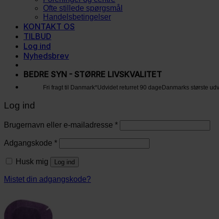
Ofte stillede spørgsmål
Handelsbetingelser
KONTAKT OS
TILBUD
Log ind
Nyhedsbrev
BEDRE SYN - STØRRE LIVSKVALITET
Fri fragt til Danmark*
Udvidet returret 90 dage
Danmarks største ud
Log ind
Brugernavn eller e-mailadresse
*
Adgangskode
*
Husk mig
Log ind
Mistet din adgangskode?