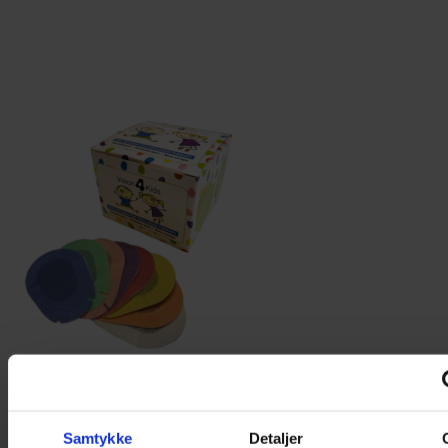
30 stk V4K Øjenplastre
129,00
kr.
Samtykke
Detaljer
Tilføj til kurv