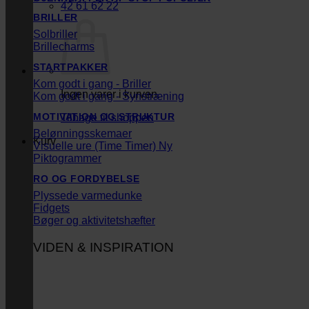
42 61 62 22
BRILLER
Solbriller
Brillecharms
STARTPAKKER
Kom godt i gang - Briller
Ingen varer i kurven.
Kom godt i gang - Synstræning
MOTIVATION OG STRUKTUR
Tilbage til shoppen
Belønningsskemaer
Kurv
Visuelle ure (Time Timer)
Piktogrammer
RO OG FORDYBELSE
Plyssede varmedunke
Fidgets
Bøger og aktivitetshæfter
VIDEN & INSPIRATION