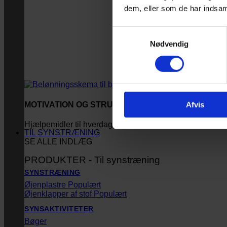
dem, eller som de har indsaml
Samtykkevalg
Nødvendig
Afvis
MOTIVATION OG STRUKTUR
Hjælpemidler til hverdagen
TIL SYNSTRÆNING
SE ALLE INDLÆG
PRODUKTER - Til synstræning
SYNSTRÆNING
Øjenplastre
Øjenklapper af stof
SYNSAKTIVITETER
Bøger