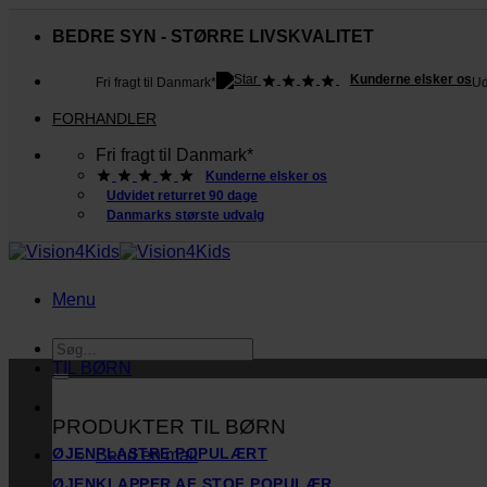
Fortsæt
til
BEDRE SYN - STØRRE LIVSKVALITET
indhold
Kunderne elsker os
Fri fragt til Danmark*
Ud
FORHANDLER
Fri fragt til Danmark*
Kunderne elsker os
Udvidet returret 90 dage
Danmarks største udvalg
Menu
Søg
efter:
TIL BØRN
PRODUKTER TIL BØRN
ØJENPLASTRE
Send en mail
ØJENKLAPPER AF STOF