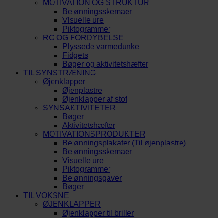
MOTIVATION OG STRUKTUR
Belønningsskemaer
Visuelle ure
Piktogrammer
RO OG FORDYBELSE
Plyssede varmedunke
Fidgets
Bøger og aktivitetshæfter
TIL SYNSTRÆNING
Øjenklapper
Øjenplastre
Øjenklapper af stof
SYNSAKTIVITETER
Bøger
Aktivitetshæfter
MOTIVATIONSPRODUKTER
Belønningsplakater (Til øjenplastre)
Belønningsskemaer
Visuelle ure
Piktogrammer
Belønningsgaver
Bøger
TIL VOKSNE
ØJENKLAPPER
Øjenklapper til briller