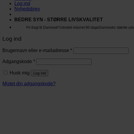
Log ind
Nyhedsbrev
BEDRE SYN - STØRRE LIVSKVALITET
Fri fragt til Danmark*
Udvidet returret 90 dage
Danmarks største ud
Log ind
Brugernavn eller e-mailadresse
*
Adgangskode
*
Husk mig
Log ind
Mistet din adgangskode?