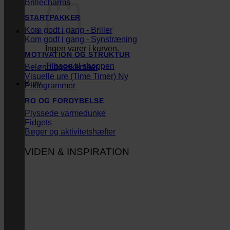
Brillecharms
STARTPAKKER
Kom godt i gang - Briller
Kom godt i gang - Synstræning
Ingen varer i kurven.
MOTIVATION OG STRUKTUR
Tilbage til shoppen
Belønningsskemaer
Visuelle ure (Time Timer)
Kurv
Piktogrammer
RO OG FORDYBELSE
Plyssede varmedunke
Fidgets
Bøger og aktivitetshæfter
VIDEN & INSPIRATION