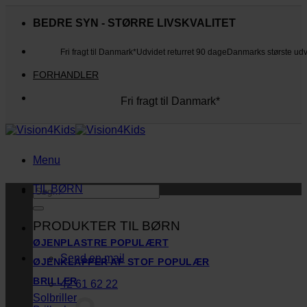
Fortsæt
til
BEDRE SYN - STØRRE LIVSKVALITET
indhold
Fri fragt til Danmark*
Udvidet returret 90 dage
Danmarks største ud
FORHANDLER
Fri fragt til Danmark*
Danmarks største udvalg
Udvidet returret 90 dage
Kunderne elsker os
Menu
TIL BØRN
Søg
efter:
PRODUKTER TIL BØRN
ØJENPLASTRE
Send en mail
ØJENKLAPPER AF STOF
BRILLER
42 61 62 22
Solbriller