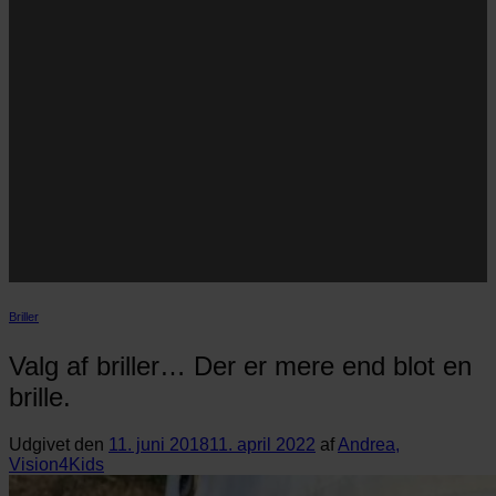
Navn
Navn
E-
Email
mail
JA TAK!
*Jeg godkender privatlivspolitik og tilmelder mig
nyhedsbrevet.
Briller
Valg af briller… Der er mere end blot en
brille.
Udgivet den
11. juni 2018
11. april 2022
af
Andrea,
Vision4Kids