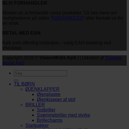
BLIV FORHANDLER
Ønsker du at forhandle vores produkter. Så læs mere om
mulighederne på siden '
FORHANDLER
' eller kontakt os for
en snak.
BETAL MED EAN
Køb som offentlig institution – vælg EAN-betaling ved
checkout.
Copyright 2026 ©
Vision4Kids ApS
| | Udviklet af
Thomas
André ApS
Søg
efter:
TIL BØRN
ØJENKLAPPER
Øjenplastre
Øjenklapper af stof
BRILLER
Solbriller
Svømmebriller med styrke
Brillecharms
Startpakker