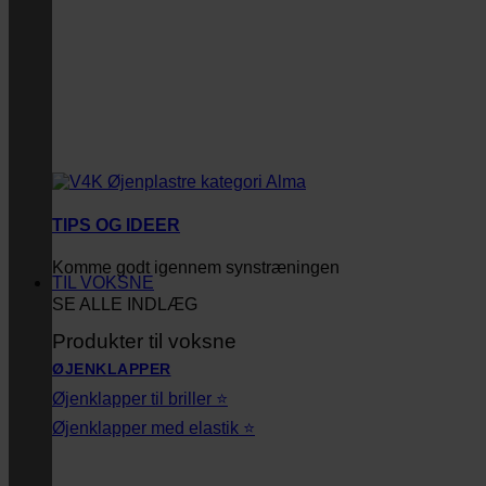
TIPS OG IDEER
Komme godt igennem synstræningen
TIL VOKSNE
SE ALLE INDLÆG
Produkter til voksne
ØJENKLAPPER
Øjenklapper til briller ⭐
Øjenklapper med elastik ⭐