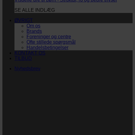
SE ALLE INDLÆG
ØVRIGT
Om os
Brands
Foreninger og centre
Ofte stillede spørgsmål
Handelsbetingelser
KONTAKT OS
TILBUD
Nyhedsbrev
Vi vil blive så glade! ❤
Ingen spam. Kun guldkorn, tips og inspiration til at
støtte dig og dit barn i en hverdag med briller
og/eller klap.