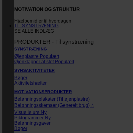
MOTIVATION OG STRUKTUR
Hjælpemidler til hverdagen
TIL SYNSTRÆNING
SE ALLE INDLÆG
PRODUKTER - Til synstræning
SYNSTRÆNING
Øjenplastre
Øjenklapper af stof
SYNSAKTIVITETER
Bøger
Aktivitetshæfter
MOTIVATIONSPRODUKTER
Belønningsplakater (Til øjenplastre)
Belønningsskemaer (Generelt brug) ⭐
Visuelle ure
Piktogrammer
Belønningsgaver
Bøger