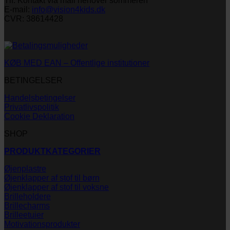
Tlf: Kontakt via mail henover sommeren
E-mail:
info@vision4kids.dk
CVR: 38614428
KØB MED EAN – Offentlige institutioner
BETINGELSER
Handelsbetingelser
Privatlivspolitik
Cookie Deklaration
SHOP
PRODUKTKATEGORIER
Øjenplastre
Øjenklapper af stof til børn
Øjenklapper af stof til voksne
Brilleholdere
Brillecharms
Brilleetuier
Motivationsprodukter