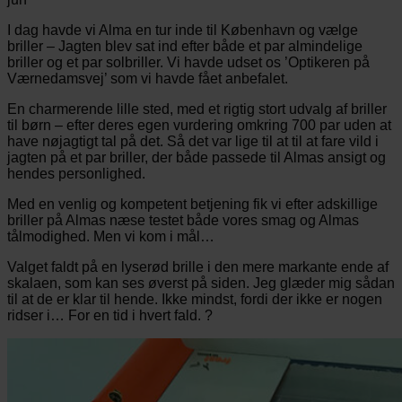
I dag havde vi Alma en tur inde til København og vælge
briller – Jagten blev sat ind efter både et par almindelige
briller og et par solbriller. Vi havde udset os ’Optikeren på
Værnedamsvej’ som vi havde fået anbefalet.
En charmerende lille sted, med et rigtig stort udvalg af briller
til børn – efter deres egen vurdering omkring 700 par uden at
have nøjagtigt tal på det. Så det var lige til at til at fare vild i
jagten på et par briller, der både passede til Almas ansigt og
hendes personlighed.
Med en venlig og kompetent betjening fik vi efter adskillige
briller på Almas næse testet både vores smag og Almas
tålmodighed. Men vi kom i mål…
Valget faldt på en lyserød brille i den mere markante ende af
skalaen, som kan ses øverst på siden. Jeg glæder mig sådan
til at de er klar til hende. Ikke mindst, fordi der ikke er nogen
ridser i… For en tid i hvert fald. ?