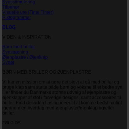
Synsstimulering
Tilbehør
Visuelle ure (Time Timer)
Piktogrammer
BLOG
VIDEN & INSPIRATION
Barn med briller
Synstræning
Øjenplastre / Øjenklap
Synet
BØRN MED BRILLER OG ØJENPLASTRE
Vi har en mission om at gøre det sjovt at gå med briller og
bruge klap samt støtte både børn og voksne til et bedre syn.
Her finder du Danmarks største udvalg af øjenplastre og
øjenklapper af stof i farverige designs, samt accessoires til
briller. Find desuden tips og ideer til at komme bedst muligt
igennem en hverdag med øjenplaster/øjenklap og/eller
briller.
FØLG OS