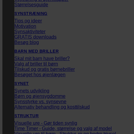
Størrelsesguide
SYNSTRÆNING
Tips og ideer
Motivation
Synsaktiviteter
GRATIS downloads
Besøg blog
BARN MED BRILLER
Skal mit barn have briller?
Valg af briller til børn
Tilskud og gratis børnebriller
Besøget hos øjenlægen
SYNET
Synets udvikling
Børn og øjensygdomme
Synsstyrke vs. synsevne
Alternativ behandling og kosttilskud
STRUKTUR
Visuelle ure - Gør tiden synlig
Time Timer - Guide, størrelse og valg af model
Visuelle ure til børn - Struktur, ro og bedre trivsel