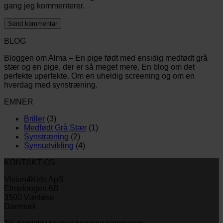
gang jeg kommenterer.
BLOG
Bloggen om Alma – En pige født med ensidig medfødt grå
stær og en pige, der er så meget mere. En blog om det
perfekte uperfekte. Om en uheldig screening og om en
hverdag med synstræning.
EMNER
Briller
(3)
Medfødt Grå Stær
(1)
Synstræning
(2)
Synsudvikling
(4)
KONTAKT OS
Vision4Kids ApS
Elmekrogen 6B
3500 Værløse
Danmark