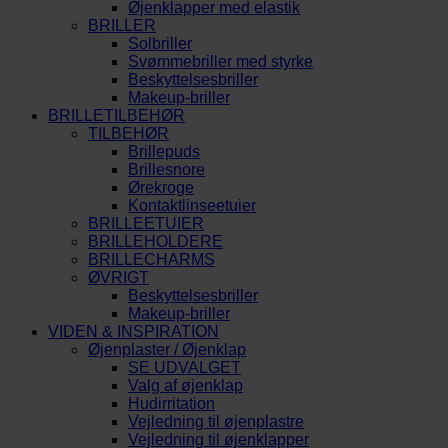
Øjenklapper med elastik
BRILLER
Solbriller
Svømmebriller med styrke
Beskyttelsesbriller
Makeup-briller
BRILLETILBEHØR
TILBEHØR
Brillepuds
Brillesnore
Ørekroge
Kontaktlinseetuier
BRILLEETUIER
BRILLEHOLDERE
BRILLECHARMS
ØVRIGT
Beskyttelsesbriller
Makeup-briller
VIDEN & INSPIRATION
Øjenplaster / Øjenklap
SE UDVALGET
Valg af øjenklap
Hudirritation
Vejledning til øjenplastre
Vejledning til øjenklapper