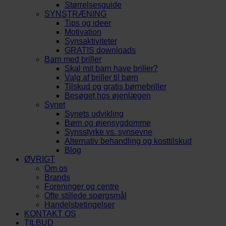
Størrelsesguide
SYNSTRÆNING
Tips og ideer
Motivation
Synsaktiviteter
GRATIS downloads
Barn med briller
Skal mit barn have briller?
Valg af briller til børn
Tilskud og gratis børnebriller
Besøget hos øjenlægen
Synet
Synets udvikling
Børn og øjensygdomme
Synsstyrke vs. synsevne
Alternativ behandling og kosttilskud
Blog
ØVRIGT
Om os
Brands
Foreninger og centre
Ofte stillede spørgsmål
Handelsbetingelser
KONTAKT OS
TILBUD