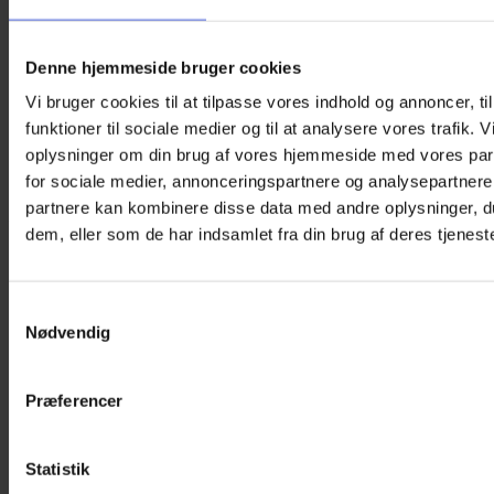
brug for noget at holde hænderne beskæftiget med, er denne
squeeze ball ideel. Den er fantastisk til både børn og voksne,
der har brug for en beroligende aktivitet for krop og sind.
Denne hjemmeside bruger cookies
Sjovt og underholdende
Vi bruger cookies til at tilpasse vores indhold og annoncer, til
Squeeze Ball i Gumminet er ikke kun praktisk – det er også
sjovt! Når du klemmer bolden, vil den elastiske
funktioner til sociale medier og til at analysere vores trafik. 
gummioverflade skabe en spændende visuel effekt.
oplysninger om din brug af vores hjemmeside med vores par
for sociale medier, annonceringspartnere og analysepartnere
En perfekt gaveidé
Squeeze Ball i Gumminet er en god gave til både børn og
partnere kan kombinere disse data med andre oplysninger, du
voksne – Hvad enten det er til fødselsdage, jul, julekalender
dem, eller som de har indsamlet fra din brug af deres tjeneste
eller som en lille belønning i hverdagen.
Denne stressbold er lavet af slidstærke materialer, der gør
den holdbar til daglig brug. Den er CE-mærket og uegnet for
Samtykkevalg
børn under 3 år.
Nødvendig
Vægt
280 g
Størrelse
8 × 8 cm
Præferencer
Du kunne også være interesseret i…
Statistik
-13%