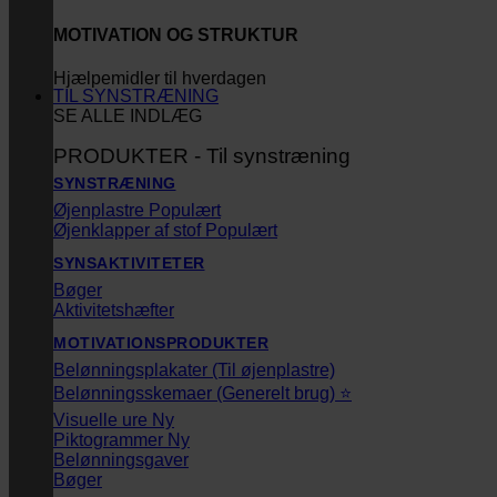
MOTIVATION OG STRUKTUR
Hjælpemidler til hverdagen
TIL SYNSTRÆNING
SE ALLE INDLÆG
PRODUKTER - Til synstræning
SYNSTRÆNING
Øjenplastre
Øjenklapper af stof
SYNSAKTIVITETER
Bøger
Aktivitetshæfter
MOTIVATIONSPRODUKTER
Belønningsplakater (Til øjenplastre)
Belønningsskemaer (Generelt brug) ⭐
Visuelle ure
Piktogrammer
Belønningsgaver
Bøger