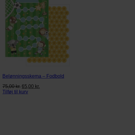
Belønningsskema – Fodbold
Den
Den
75,00
kr.
65,00
kr.
oprindelige
aktuelle
Tilføj til kurv
pris
pris
var:
er:
75,00 kr..
65,00 kr..