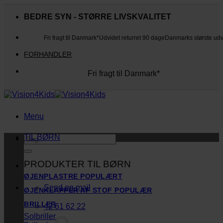
Fortsæt
til
BEDRE SYN - STØRRE LIVSKVALITET
indhold
Fri fragt til Danmark*
Udvidet returret 90 dage
Danmarks største ud
FORHANDLER
Fri fragt til Danmark*
Danmarks største udvalg
Udvidet returret 90 dage
Kunderne elsker os
Menu
TIL BØRN
Søg
efter:
PRODUKTER TIL BØRN
ØJENPLASTRE
Send en mail
ØJENKLAPPER AF STOF
BRILLER
42 61 62 22
Solbriller