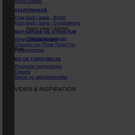
Brillecharms
STARTPAKKER
Kom godt i gang - Briller
Kom godt i gang - Synstræning
Ingen varer i kurven.
MOTIVATION OG STRUKTUR
Tilbage til shoppen
Belønningsskemaer
Visuelle ure (Time Timer)
Kurv
Piktogrammer
RO OG FORDYBELSE
Plyssede varmedunke
Fidgets
Bøger og aktivitetshæfter
VIDEN & INSPIRATION