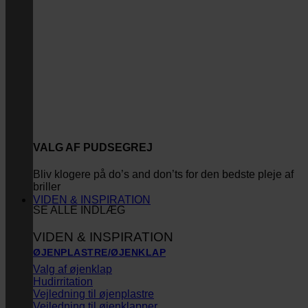
VALG AF PUDSEGREJ
Bliv klogere på do’s and don’ts for den bedste pleje af
briller
VIDEN & INSPIRATION
SE ALLE INDLÆG
VIDEN & INSPIRATION
ØJENPLASTRE/ØJENKLAP
Valg af øjenklap
Hudirritation
Vejledning til øjenplastre
Vejledning til øjenklapper