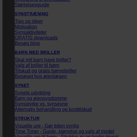
Størrelsesguide
SYNSTRÆNING
Tips og ideer
Motivation
Synsaktiviteter
GRATIS downloads
Besøg blog
BARN MED BRILLER
Skal mit barn have briller?
Valg af briller til børn
Tilskud og gratis børnebriller
Besøget hos øjenlægen
SYNET
Synets udvikling
Børn og øjensygdomme
Synsstyrke vs. synsevne
Alternativ behandling og kosttilskud
STRUKTUR
Visuelle ure - Gør tiden synlig
Time Timer - Guide, størrelse og valg af model
Visuelle ure til børn - Struktur, ro og bedre trivsel