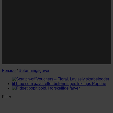
Navn
Navn
E-
Email
mail
JA TAK!
*Jeg godkender privatlivspolitik og tilmelder mig
nyhedsbrevet.
Forside
/
Belønningsgaver
Filter