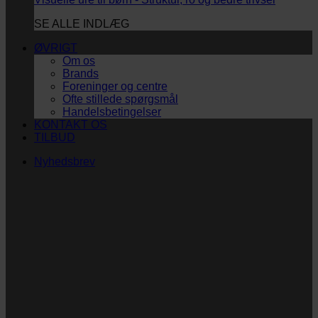
SE ALLE INDLÆG
ØVRIGT
Om os
Brands
Foreninger og centre
Ofte stillede spørgsmål
Handelsbetingelser
KONTAKT OS
TILBUD
Nyhedsbrev
Vi vil blive så glade! ❤
Ingen spam. Kun guldkorn, tips og inspiration til at
støtte dig og dit barn i en hverdag med briller
og/eller klap.