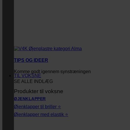
TIPS OG IDEER
Komme godt igennem synstræningen
TIL VOKSNE
SE ALLE INDLÆG
Produkter til voksne
ØJENKLAPPER
Øjenklapper til briller ⭐
Øjenklapper med elastik ⭐