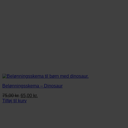
Belønningsskema – Dinosaur
Den
Den
75,00
kr.
65,00
kr.
oprindelige
aktuelle
Tilføj til kurv
pris
pris
var:
er:
75,00 kr..
65,00 kr..