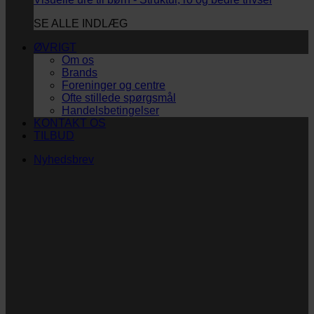
SE ALLE INDLÆG
ØVRIGT
Om os
Brands
Foreninger og centre
Ofte stillede spørgsmål
Handelsbetingelser
KONTAKT OS
TILBUD
Nyhedsbrev
Vi vil blive så glade! ❤
Ingen spam. Kun guldkorn, tips og inspiration til at
støtte dig og dit barn i en hverdag med briller
og/eller klap.