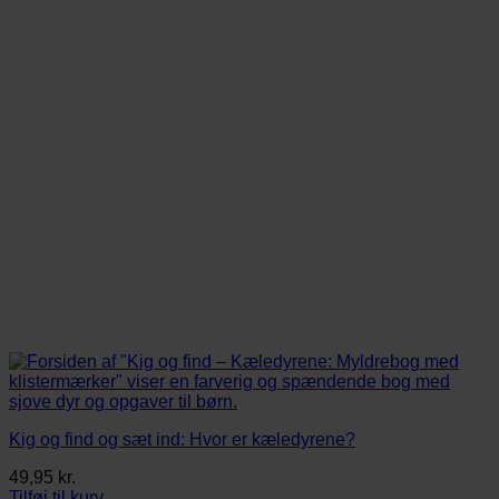
Kig og find og sæt ind: Hvor er kæledyrene?
49,95
kr.
Tilføj til kurv