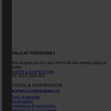
VALG AF PUDSEGREJ
Bliv klogere på do’s and don’ts for den bedste pleje af
briller
VIDEN & INSPIRATION
SE ALLE INDLÆG
VIDEN & INSPIRATION
ØJENPLASTRE/ØJENKLAP
Valg af øjenklap
Hudirritation
Vejledning til øjenplastre
Vejledning til øjenklapper