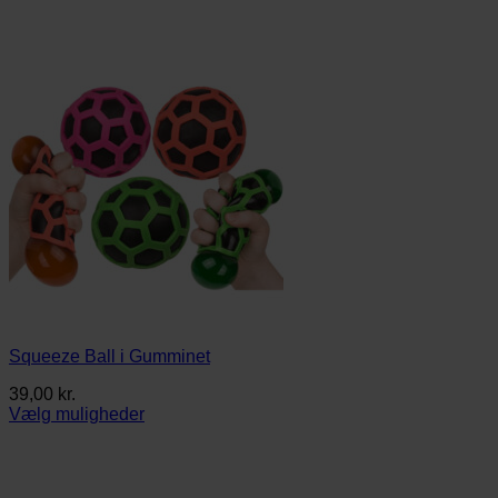
Squeeze Ball i Gumminet
39,00
kr.
Vælg muligheder
Dette
vare
har
flere