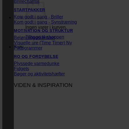
Brillecharms
STARTPAKKER
Kom godt i gang - Briller
Kom godt i gang - Synstræning
Ingen varer i kurven.
MOTIVATION OG STRUKTUR
Tilbage til shoppen
Belønningsskemaer
Visuelle ure (Time Timer)
Kurv
Piktogrammer
RO OG FORDYBELSE
Plyssede varmedunke
Fidgets
Bøger og aktivitetshæfter
VIDEN & INSPIRATION