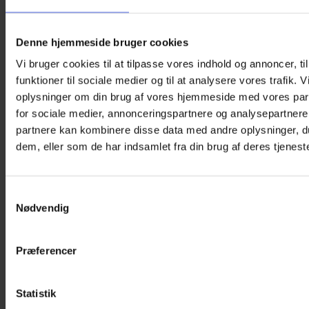
gummivarmedunk med en kapacitet på 1 liter, som holder på
varmen længe. Ideel til at lindre spændte muskler, give ro i
kroppen eller som en varm ledsager under tæppet på sofaen
Denne hjemmeside bruger cookies
eller i sengen.
Vi bruger cookies til at tilpasse vores indhold og annoncer, til
Leopard Love er oplagt som gave til både unge og voksne –
særligt til dem, der elsker design med personlighed, og som
funktioner til sociale medier og til at analysere vores trafik. 
værdsætter funktionelt tilbehør i hverdagen.
oplysninger om din brug af vores hjemmeside med vores par
for sociale medier, annonceringspartnere og analysepartnere
Produktinformation:
partnere kan kombinere disse data med andre oplysninger, du
Mål: L 30,5 x B 2,5 x H 19,5 cm
dem, eller som de har indsamlet fra din brug af deres tjeneste
Aftageligt og blødt betræk i plys (Polyester)
Klassisk varmedunk indvendigt (1 liter, gummi)
Samtykkevalg
Nødvendig
Genanvendelig og nem at bruge
Bemærk:
Læs altid brugsanvisningen og sikkerhedsinformationen før
Præferencer
brug. Produktet er ikke egnet til børn under 3 år og bør ikke
betragtes som legetøj.
Statistik
Du kunne også være interesseret i…