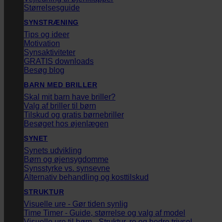
Størrelsesguide
SYNSTRÆNING
Tips og ideer
Motivation
Synsaktiviteter
GRATIS downloads
Besøg blog
BARN MED BRILLER
Skal mit barn have briller?
Valg af briller til børn
Tilskud og gratis børnebriller
Besøget hos øjenlægen
SYNET
Synets udvikling
Børn og øjensygdomme
Synsstyrke vs. synsevne
Alternativ behandling og kosttilskud
STRUKTUR
Visuelle ure - Gør tiden synlig
Time Timer - Guide, størrelse og valg af model
Visuelle ure til børn - Struktur, ro og bedre trivsel