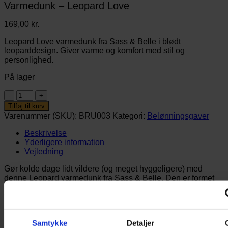
Varmedunk – Leopard Love
169,00
kr.
Leopard Love varmedunk fra Sass & Belle i blødt
leoparddesign. Giver varme og komfort med stil og
personlighed.
På lager
Varmedunk
-
Tilføj til kurv
Leopard
Varenummer (SKU):
BRU003
Kategori:
Belønningsgaver
Love
antal
Beskrivelse
Yderligere information
Vejledning
Gør kolde dage lidt vildere (og meget hyggeligere) med
denne Leopard varmedunk fra Sass & Belle. Den er formet
som en elegant leopard og fremstillet i superblødt stof med
varme honningtoner og sandfarver, der giver både stil og
komfort i én.
Samtykke
Detaljer
Bag det bløde betræk gemmer sig en klassisk