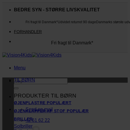
Fortsæt
til
BEDRE SYN - STØRRE LIVSKVALITET
indhold
Fri fragt til Danmark*
Udvidet returret 90 dage
Danmarks største ud
FORHANDLER
Fri fragt til Danmark*
Danmarks største udvalg
Udvidet returret 90 dage
Kunderne elsker os
Menu
TIL BØRN
Søg
efter:
PRODUKTER TIL BØRN
ØJENPLASTRE
Send en mail
ØJENKLAPPER AF STOF
BRILLER
42 61 62 22
Solbriller