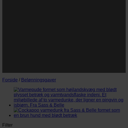
Navn
Navn
E-
Email
mail
JA TAK!
*Jeg godkender privatlivspolitik og tilmelder mig
nyhedsbrevet.
Forside
/
Belønningsgaver
Filter