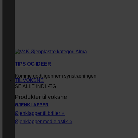
TIPS OG IDEER
Komme godt igennem synstræningen
TIL VOKSNE
SE ALLE INDLÆG
Produkter til voksne
ØJENKLAPPER
Øjenklapper til briller ⭐
Øjenklapper med elastik ⭐