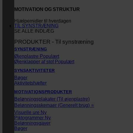
MOTIVATION OG STRUKTUR
Hjælpemidler til hverdagen
TIL SYNSTRÆNING
SE ALLE INDLÆG
PRODUKTER - Til synstræning
SYNSTRÆNING
Øjenplastre
Øjenklapper af stof
SYNSAKTIVITETER
Bøger
Aktivitetshæfter
MOTIVATIONSPRODUKTER
Belønningsplakater (Til øjenplastre)
Belønningsskemaer (Generelt brug) ⭐
Visuelle ure
Piktogrammer
Belønningsgaver
Bøger