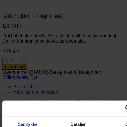
Brilleholder – Fugl (Pink)
119,00
kr.
Flot brilleholder fra By Bers, der forestiller en lyserød fugl.
Den er håndmalet og delvist sprøjtemalet.
På lager
Brilleholder
–
Tilføj til kurv
Fugl
Varenummer (SKU):
ByBers-pink-bird
Kategorier:
(Pink)
Brilleholdere
,
Dyr
antal
Beskrivelse
Yderligere information
Flot brilleholder fra By Bers, der forestiller en lyserød fugl.
Brilleholderen er perfekt til opbevaring af briller, når de ikke
bliver brugt. Kan hjælpe barnet med at holde styr på dem. Stil
den fx ved siden af sengen eller på skrivebordet til
Samtykke
Detaljer
skærmbrillen. Så er de altid at finde, når de skal bruges.