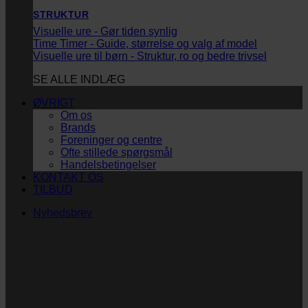
STRUKTUR
Visuelle ure - Gør tiden synlig
Time Timer - Guide, størrelse og valg af model
Visuelle ure til børn - Struktur, ro og bedre trivsel
SE ALLE INDLÆG
ØVRIGT
Om os
Brands
Foreninger og centre
Ofte stillede spørgsmål
Handelsbetingelser
KONTAKT OS
TILBUD
Nyhedsbrev
Vi vil blive så glade! ❤
Ingen spam. Kun guldkorn, tips og inspiration til at
støtte dig og dit barn i en hverdag med briller