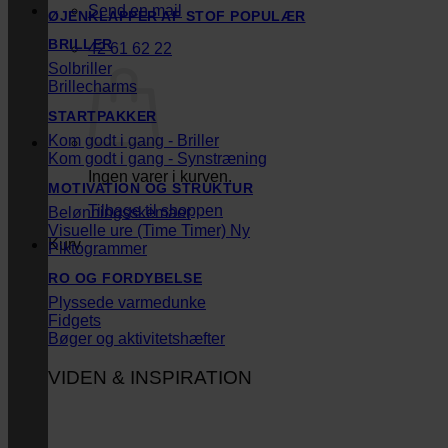
Send en mail
ØJENKLAPPER AF STOF
BRILLER
42 61 62 22
Solbriller
Brillecharms
STARTPAKKER
Kom godt i gang - Briller
Kom godt i gang - Synstræning
Ingen varer i kurven.
MOTIVATION OG STRUKTUR
Tilbage til shoppen
Belønningsskemaer
Visuelle ure (Time Timer)
Kurv
Piktogrammer
RO OG FORDYBELSE
Plyssede varmedunke
Fidgets
Bøger og aktivitetshæfter
VIDEN & INSPIRATION