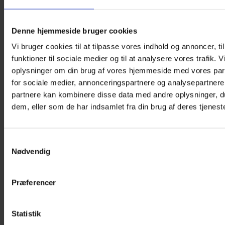
Velegnet til at gøre hverdagen med briller sjovere, og er en
super gaveide til personer, der bruger briller.
Denne hjemmeside bruger cookies
Den passer til de fleste typer briller, solbriller og læsebriller.
Vi bruger cookies til at tilpasse vores indhold og annoncer, til
Briller er ikke inkluderet.
funktioner til sociale medier og til at analysere vores trafik. 
Den er håndmalet og delvist sprøjtemalet.
oplysninger om din brug af vores hjemmeside med vores par
for sociale medier, annonceringspartnere og analysepartnere
Se vores store udvalg af
brilleholdere
. Der er nogen til en
partnere kan kombinere disse data med andre oplysninger, du
hver smag…
dem, eller som de har indsamlet fra din brug af deres tjeneste
Vægt
260 g
Størrelse
16 × 16 × 12 cm
Samtykkevalg
Relaterede varer
Nødvendig
Præferencer
Statistik