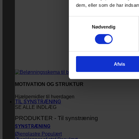
dem, eller som de har indsaml
Samtykkevalg
Nødvendig
Afvis
MOTIVATION OG STRUKTUR
Hjælpemidler til hverdagen
TIL SYNSTRÆNING
SE ALLE INDLÆG
PRODUKTER - Til synstræning
SYNSTRÆNING
Øjenplastre