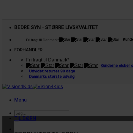
Fortsæt
til
BEDRE SYN - STØRRE LIVSKVALITET
indhold
Kunde
Fri fragt til Danmark*
FORHANDLER
Fri fragt til Danmark*
Kunderne elsker 
Udvidet returret 90 dage
Danmarks største udvalg
Menu
Søg
efter:
TIL BØRN