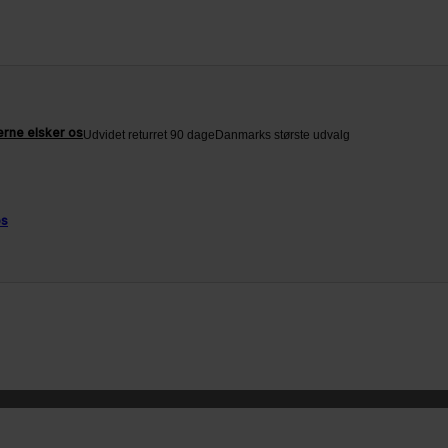
rne elsker os
Udvidet returret 90 dage
Danmarks største udvalg
os