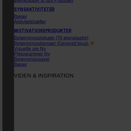
Øjenklapper af stof
SYNSAKTIVITETER
Bøger
Aktivitetshæfter
MOTIVATIONSPRODUKTER
Belønningsplakater (Til øjenplastre)
Belønningsskemaer (Generelt brug)
Visuelle ure
Piktogrammer
Belønningsgaver
Bøger
VIDEN & INSPIRATION