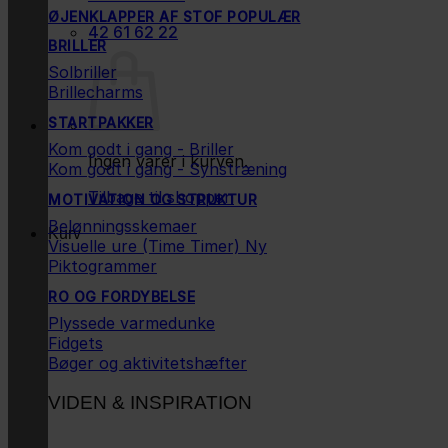
ØJENKLAPPER AF STOF
42 61 62 22
BRILLER
Solbriller
Brillecharms
STARTPAKKER
Kom godt i gang - Briller
Ingen varer i kurven.
Kom godt i gang - Synstræning
Tilbage til shoppen
MOTIVATION OG STRUKTUR
Belønningsskemaer
Kurv
Visuelle ure (Time Timer)
Piktogrammer
RO OG FORDYBELSE
Plyssede varmedunke
Fidgets
Bøger og aktivitetshæfter
VIDEN & INSPIRATION