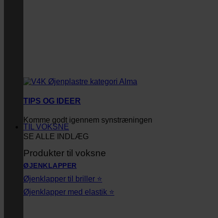
TIPS OG IDEER
Komme godt igennem synstræningen
TIL VOKSNE
SE ALLE INDLÆG
Produkter til voksne
ØJENKLAPPER
Øjenklapper til briller ⭐
Øjenklapper med elastik ⭐