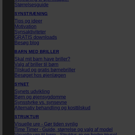
Størrelsesguide
SYNSTRÆNING
Tips og ideer
Motivation
Synsaktiviteter
GRATIS downloads
Besøg blog
BARN MED BRILLER
Skal mit barn have briller?
Valg af briller til børn
Tilskud og gratis børnebriller
Besøget hos øjenlægen
SYNET
Synets udvikling
Børn og øjensygdomme
Synsstyrke vs. synsevne
Alternativ behandling og kosttilskud
STRUKTUR
Visuelle ure - Gør tiden synlig
Time Timer - Guide, størrelse og valg af model
Visuelle ure til børn - Struktur, ro og bedre trivsel