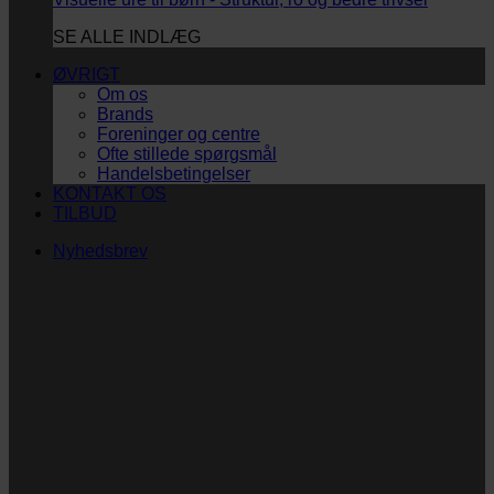
SE ALLE INDLÆG
ØVRIGT
Om os
Brands
Foreninger og centre
Ofte stillede spørgsmål
Handelsbetingelser
KONTAKT OS
TILBUD
Nyhedsbrev
Vi vil blive så glade! ❤
Ingen spam. Kun guldkorn, tips og inspiration til at
støtte dig og dit barn i en hverdag med briller
og/eller klap.