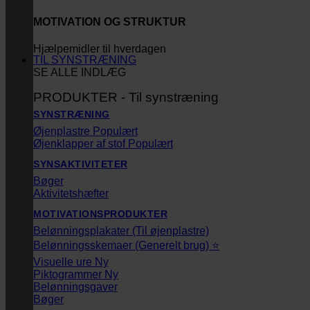
MOTIVATION OG STRUKTUR
Hjælpemidler til hverdagen
TIL SYNSTRÆNING
SE ALLE INDLÆG
PRODUKTER - Til synstræning
SYNSTRÆNING
Øjenplastre
Øjenklapper af stof
SYNSAKTIVITETER
Bøger
Aktivitetshæfter
MOTIVATIONSPRODUKTER
Belønningsplakater (Til øjenplastre)
Belønningsskemaer (Generelt brug) ⭐
Visuelle ure
Piktogrammer
Belønningsgaver
Bøger