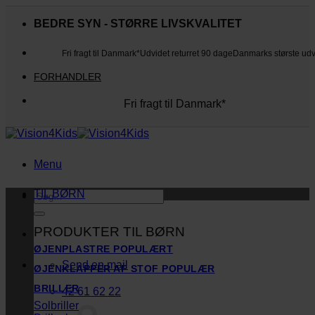
Fortsæt
til
BEDRE SYN - STØRRE LIVSKVALITET
indhold
Fri fragt til Danmark*
Udvidet returret 90 dage
Danmarks største ud
FORHANDLER
Fri fragt til Danmark*
Danmarks største udvalg
Udvidet returret 90 dage
Kunderne elsker os
Menu
TIL BØRN
Søg
efter:
PRODUKTER TIL BØRN
ØJENPLASTRE
Send en mail
ØJENKLAPPER AF STOF
BRILLER
42 61 62 22
Solbriller