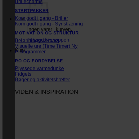
Brillecharms
STARTPAKKER
Kom godt i gang - Briller
Kom godt i gang - Synstræning
Ingen varer i kurven.
MOTIVATION OG STRUKTUR
Tilbage til shoppen
Belønningsskemaer
Visuelle ure (Time Timer)
Kurv
Piktogrammer
RO OG FORDYBELSE
Plyssede varmedunke
Fidgets
Bøger og aktivitetshæfter
VIDEN & INSPIRATION