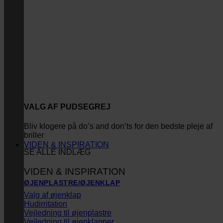
VALG AF PUDSEGREJ
Bliv klogere på do’s and don’ts for den bedste pleje af
briller
VIDEN & INSPIRATION
SE ALLE INDLÆG
VIDEN & INSPIRATION
ØJENPLASTRE/ØJENKLAP
Valg af øjenklap
Hudirritation
Vejledning til øjenplastre
Vejledning til øjenklapper