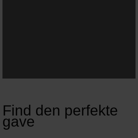
Navn
Navn
E-
Email
mail
JA TAK!
*Jeg godkender privatlivspolitik og tilmelder mig
nyhedsbrevet.
Find den perfekte
gave