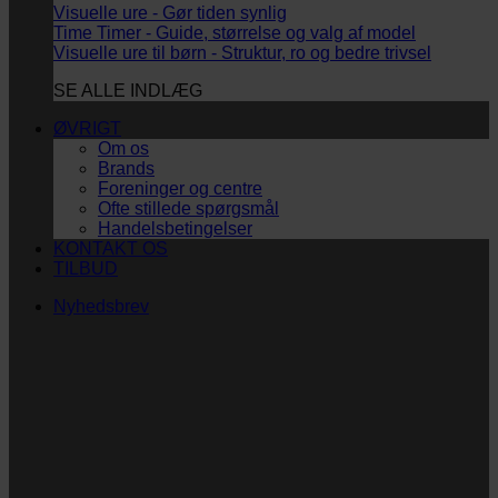
Visuelle ure - Gør tiden synlig
Time Timer - Guide, størrelse og valg af model
Visuelle ure til børn - Struktur, ro og bedre trivsel
SE ALLE INDLÆG
ØVRIGT
Om os
Brands
Foreninger og centre
Ofte stillede spørgsmål
Handelsbetingelser
KONTAKT OS
TILBUD
Nyhedsbrev
Vi vil blive så glade!
Ingen spam. Kun guldkorn, tips og inspiration til at
støtte dig og dit barn i en hverdag med briller
og/eller klap.