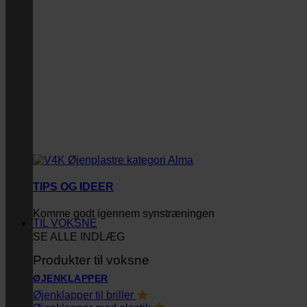
TIPS OG IDEER
Komme godt igennem synstræningen
TIL VOKSNE
SE ALLE INDLÆG
Produkter til voksne
ØJENKLAPPER
Øjenklapper til briller