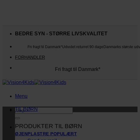
Fortsæt
til
BEDRE SYN - STØRRE LIVSKVALITET
indhold
Fri fragt til Danmark*
Udvidet returret 90 dage
Danmarks største ud
FORHANDLER
Fri fragt til Danmark*
Danmarks største udvalg
Udvidet returret 90 dage
Kunderne elsker os
Menu
TIL BØRN
Søg
efter:
PRODUKTER TIL BØRN
ØJENPLASTRE