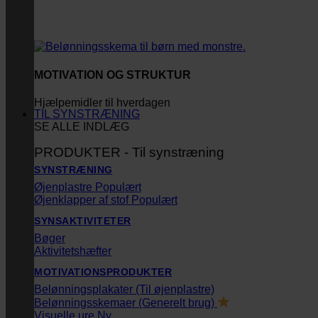
MOTIVATION OG STRUKTUR
Hjælpemidler til hverdagen
TIL SYNSTRÆNING
SE ALLE INDLÆG
PRODUKTER - Til synstræning
SYNSTRÆNING
Øjenplastre
Øjenklapper af stof
SYNSAKTIVITETER
Bøger
Aktivitetshæfter
MOTIVATIONSPRODUKTER
Belønningsplakater (Til øjenplastre)
Belønningsskemaer (Generelt brug)
Visuelle ure