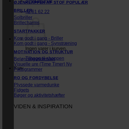
Send en mail
ØJENKLAPPER AF STOF
BRILLER
42 61 62 22
Solbriller
Brillecharms
STARTPAKKER
Kom godt i gang - Briller
Kom godt i gang - Synstræning
Ingen varer i kurven.
MOTIVATION OG STRUKTUR
Tilbage til shoppen
Belønningsskemaer
Visuelle ure (Time Timer)
Kurv
Piktogrammer
RO OG FORDYBELSE
Plyssede varmedunke
Fidgets
Bøger og aktivitetshæfter
VIDEN & INSPIRATION