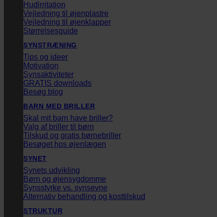
Hudirritation
Vejledning til øjenplastre
Vejledning til øjenklapper
Størrelsesguide
SYNSTRÆNING
Tips og ideer
Motivation
Synsaktiviteter
GRATIS downloads
Besøg blog
BARN MED BRILLER
Skal mit barn have briller?
Valg af briller til børn
Tilskud og gratis børnebriller
Besøget hos øjenlægen
SYNET
Synets udvikling
Børn og øjensygdomme
Synsstyrke vs. synsevne
Alternativ behandling og kosttilskud
STRUKTUR