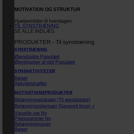
MOTIVATION OG STRUKTUR
Hjælpemidler til hverdagen
TIL SYNSTRÆNING
SE ALLE INDLÆG
PRODUKTER - Til synstræning
SYNSTRÆNING
Øjenplastre
Øjenklapper af stof
SYNSAKTIVITETER
Bøger
Aktivitetshæfter
MOTIVATIONSPRODUKTER
Belønningsplakater (Til øjenplastre)
Belønningsskemaer (Generelt brug) ⭐
Visuelle ure
Piktogrammer
Belønningsgaver
Bøger