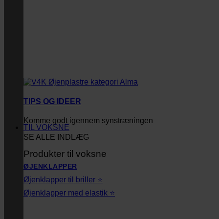
TIPS OG IDEER
Komme godt igennem synstræningen
TIL VOKSNE
SE ALLE INDLÆG
Produkter til voksne
ØJENKLAPPER
Øjenklapper til briller ⭐
Øjenklapper med elastik ⭐