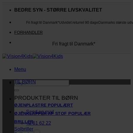
Fortsæt
til
BEDRE SYN - STØRRE LIVSKVALITET
indhold
Fri fragt til Danmark*
Udvidet returret 90 dage
Danmarks største ud
FORHANDLER
Fri fragt til Danmark*
Danmarks største udvalg
Udvidet returret 90 dage
Kunderne elsker os
Menu
TIL BØRN
Søg
efter:
PRODUKTER TIL BØRN
ØJENPLASTRE
Send en mail
ØJENKLAPPER AF STOF
BRILLER
42 61 62 22
Solbriller