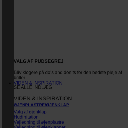
VALG AF PUDSEGREJ
Bliv klogere på do’s and don’ts for den bedste pleje af
briller
VIDEN & INSPIRATION
SE ALLE INDLÆG
VIDEN & INSPIRATION
ØJENPLASTRE/ØJENKLAP
Valg af øjenklap
Hudirritation
Vejledning til øjenplastre
Vejledning til øjenklapper