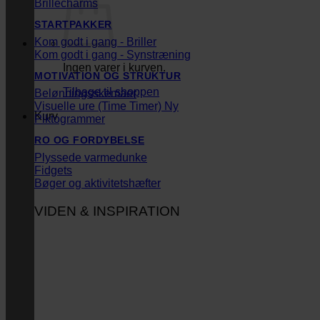
Brillecharms
STARTPAKKER
Kom godt i gang - Briller
Kom godt i gang - Synstræning
Ingen varer i kurven.
MOTIVATION OG STRUKTUR
Tilbage til shoppen
Belønningsskemaer
Visuelle ure (Time Timer)
Kurv
Piktogrammer
RO OG FORDYBELSE
Plyssede varmedunke
Fidgets
Bøger og aktivitetshæfter
VIDEN & INSPIRATION