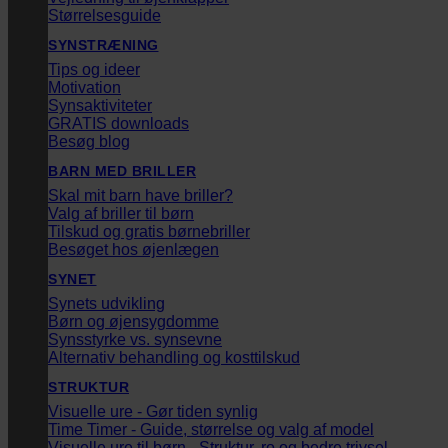
Størrelsesguide
SYNSTRÆNING
Tips og ideer
Motivation
Synsaktiviteter
GRATIS downloads
Besøg blog
BARN MED BRILLER
Skal mit barn have briller?
Valg af briller til børn
Tilskud og gratis børnebriller
Besøget hos øjenlægen
SYNET
Synets udvikling
Børn og øjensygdomme
Synsstyrke vs. synsevne
Alternativ behandling og kosttilskud
STRUKTUR
Visuelle ure - Gør tiden synlig
Time Timer - Guide, størrelse og valg af model
Visuelle ure til børn - Struktur, ro og bedre trivsel