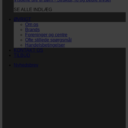
SE ALLE INDLÆG
ØVRIGT
Om os
Brands
Foreninger og centre
Ofte stillede spørgsmål
Handelsbetingelser
KONTAKT OS
TILBUD
Nyhedsbrev
Vi vil blive så glade! ❤
Ingen spam. Kun guldkorn, tips og inspiration til at
støtte dig og dit barn i en hverdag med briller
og/eller klap.