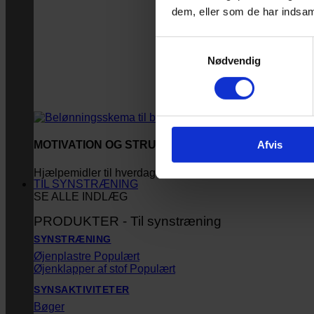
dem, eller som de har indsaml
Samtykkevalg
Nødvendig
Afvis
MOTIVATION OG STRUKTUR
Hjælpemidler til hverdagen
TIL SYNSTRÆNING
SE ALLE INDLÆG
PRODUKTER - Til synstræning
SYNSTRÆNING
Øjenplastre
Øjenklapper af stof
SYNSAKTIVITETER
Bøger