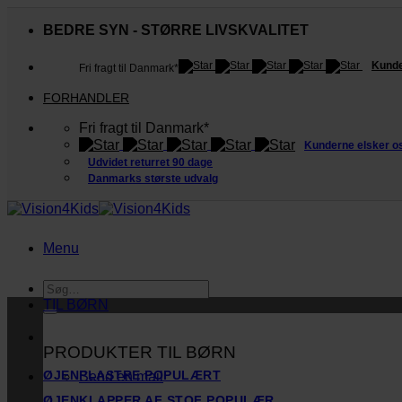
Fortsæt
til
BEDRE SYN - STØRRE LIVSKVALITET
indhold
Kunde
Fri fragt til Danmark*
FORHANDLER
Fri fragt til Danmark*
Kunderne elsker o
Udvidet returret 90 dage
Danmarks største udvalg
Menu
Søg
efter:
TIL BØRN
PRODUKTER TIL BØRN
ØJENPLASTRE
Send en mail
ØJENKLAPPER AF STOF