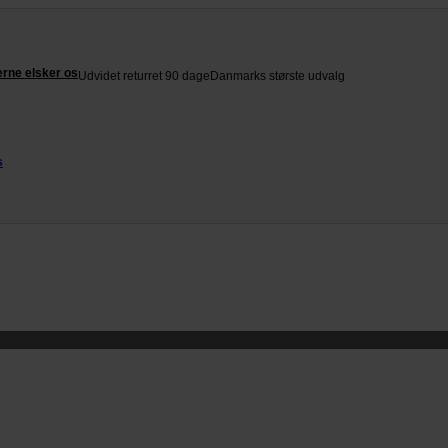
rne elsker os
Udvidet returret 90 dage
Danmarks største udvalg
s