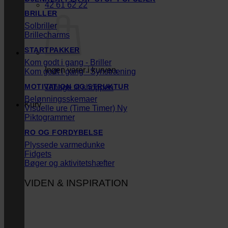
42 61 62 22
BRILLER
Solbriller
Brillecharms
STARTPAKKER
Kom godt i gang - Briller
Ingen varer i kurven.
Kom godt i gang - Synstræning
MOTIVATION OG STRUKTUR
Tilbage til shoppen
Belønningsskemaer
Kurv
Visuelle ure (Time Timer)
Piktogrammer
RO OG FORDYBELSE
Plyssede varmedunke
Fidgets
Bøger og aktivitetshæfter
VIDEN & INSPIRATION