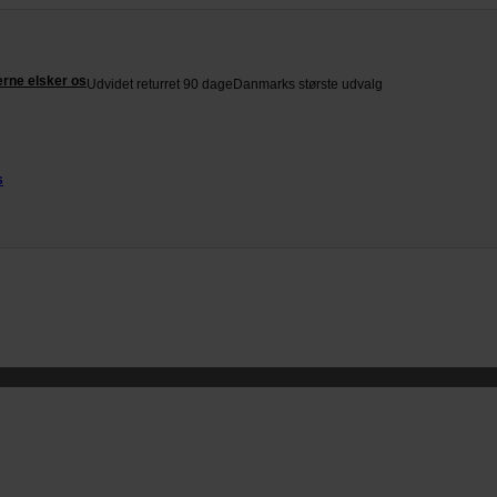
rne elsker os
Udvidet returret 90 dage
Danmarks største udvalg
s