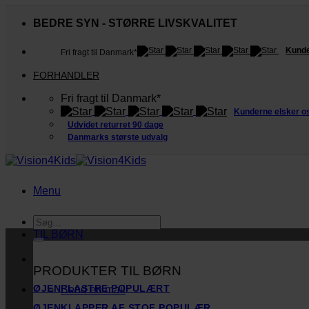
Fortsæt
til
BEDRE SYN - STØRRE LIVSKVALITET
indhold
Kunde
Fri fragt til Danmark*
FORHANDLER
Fri fragt til Danmark*
Kunderne elsker o
Udvidet returret 90 dage
Danmarks største udvalg
Menu
Søg
efter:
TIL BØRN
PRODUKTER TIL BØRN
ØJENPLASTRE
Send en mail
ØJENKLAPPER AF STOF