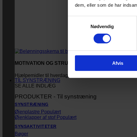
dem, eller som de har indsaml
Samtykkevalg
Nødvendig
Afvis
MOTIVATION OG STRUKTUR
Hjælpemidler til hverdagen
TIL SYNSTRÆNING
SE ALLE INDLÆG
PRODUKTER - Til synstræning
SYNSTRÆNING
Øjenplastre
Øjenklapper af stof
SYNSAKTIVITETER
Bøger