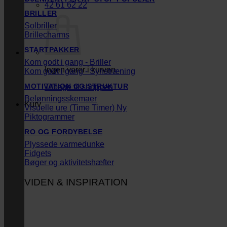
42 61 62 22
BRILLER
Solbriller
Brillecharms
STARTPAKKER
Kom godt i gang - Briller
Ingen varer i kurven.
Kom godt i gang - Synstræning
MOTIVATION OG STRUKTUR
Tilbage til shoppen
Belønningsskemaer
Kurv
Visuelle ure (Time Timer)
Piktogrammer
RO OG FORDYBELSE
Plyssede varmedunke
Fidgets
Bøger og aktivitetshæfter
VIDEN & INSPIRATION