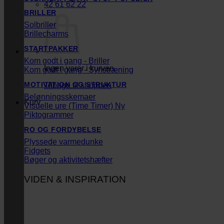
42 61 62 22
BRILLER
Solbriller
Brillecharms
STARTPAKKER
Kom godt i gang - Briller
Ingen varer i kurven.
Kom godt i gang - Synstræning
MOTIVATION OG STRUKTUR
Tilbage til shoppen
Belønningsskemaer
Kurv
Visuelle ure (Time Timer)
Piktogrammer
RO OG FORDYBELSE
Plyssede varmedunke
Fidgets
Bøger og aktivitetshæfter
VIDEN & INSPIRATION