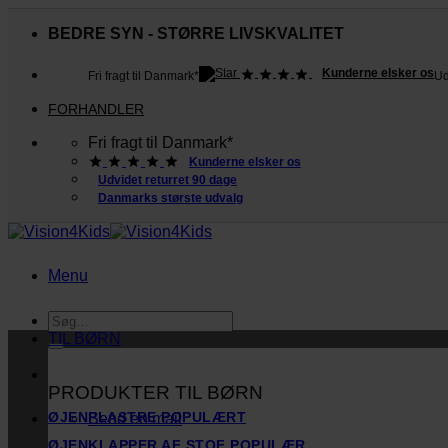
Fortsæt
til
BEDRE SYN - STØRRE LIVSKVALITET
indhold
Kunderne elsker os
Fri fragt til Danmark*
Ud
FORHANDLER
Fri fragt til Danmark*
Kunderne elsker os
Udvidet returret 90 dage
Danmarks største udvalg
Menu
Søg
efter:
TIL BØRN
PRODUKTER TIL BØRN
ØJENPLASTRE
Send en mail
ØJENKLAPPER AF STOF