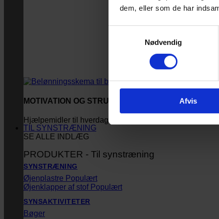
dem, eller som de har indsaml
Samtykkevalg
Nødvendig
Afvis
MOTIVATION OG STRUKTUR
Hjælpemidler til hverdagen
TIL SYNSTRÆNING
SE ALLE INDLÆG
PRODUKTER - Til synstræning
SYNSTRÆNING
Øjenplastre
Øjenklapper af stof
SYNSAKTIVITETER
Bøger