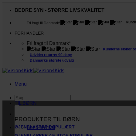
Fortsæt
til
BEDRE SYN - STØRRE LIVSKVALITET
indhold
Kunde
Fri fragt til Danmark*
FORHANDLER
Fri fragt til Danmark*
Kunderne elsker o
Udvidet returret 90 dage
Danmarks største udvalg
Menu
Søg
efter:
TIL BØRN
PRODUKTER TIL BØRN
ØJENPLASTRE
Send en mail
ØJENKLAPPER AF STOF