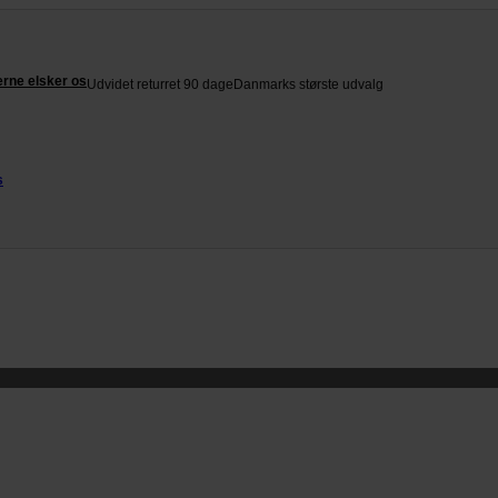
rne elsker os
Udvidet returret 90 dage
Danmarks største udvalg
s