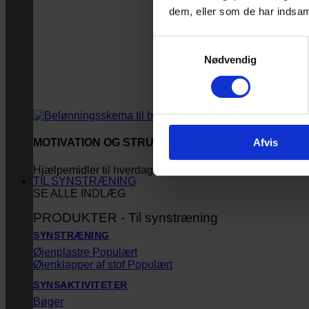
dem, eller som de har indsaml
Samtykkevalg
Nødvendig
Afvis
MOTIVATION OG STRUKTUR
Hjælpemidler til hverdagen
TIL SYNSTRÆNING
SE ALLE INDLÆG
PRODUKTER - Til synstræning
SYNSTRÆNING
Øjenplastre
Øjenklapper af stof
SYNSAKTIVITETER
Bøger