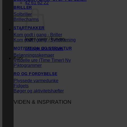
42 61 62 22
BRILLER
Solbriller
Brillecharms
STARTPAKKER
Kom godt i gang - Briller
Ingen varer i kurven.
Kom godt i gang - Synstræning
MOTIVATION OG STRUKTUR
Tilbage til shoppen
Belønningsskemaer
Kurv
Visuelle ure (Time Timer)
Piktogrammer
RO OG FORDYBELSE
Plyssede varmedunke
Fidgets
Bøger og aktivitetshæfter
VIDEN & INSPIRATION