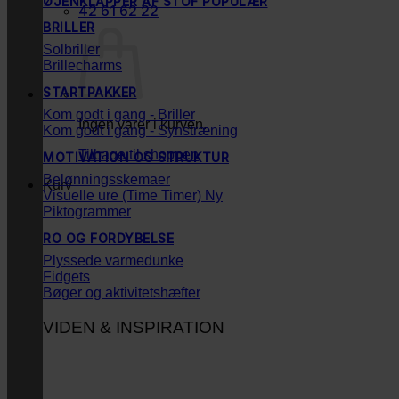
ØJENKLAPPER AF STOF
42 61 62 22
BRILLER
Solbriller
Brillecharms
STARTPAKKER
Kom godt i gang - Briller
Ingen varer i kurven.
Kom godt i gang - Synstræning
Tilbage til shoppen
MOTIVATION OG STRUKTUR
Belønningsskemaer
Kurv
Visuelle ure (Time Timer)
Piktogrammer
RO OG FORDYBELSE
Plyssede varmedunke
Fidgets
Bøger og aktivitetshæfter
VIDEN & INSPIRATION