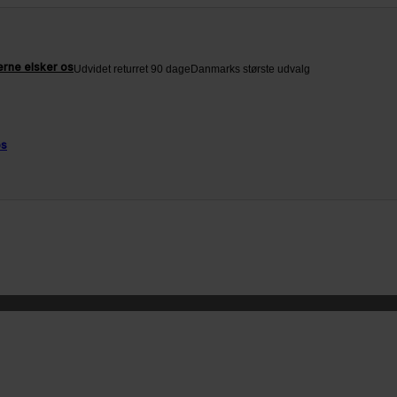
rne elsker os
Udvidet returret 90 dage
Danmarks største udvalg
os