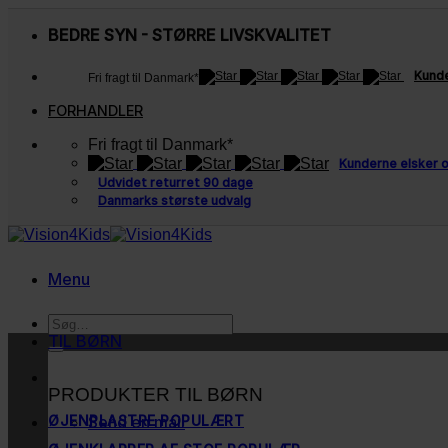
Fortsæt
til
BEDRE SYN - STØRRE LIVSKVALITET
indhold
Kunde
Fri fragt til Danmark*
FORHANDLER
Fri fragt til Danmark*
Kunderne elsker 
Udvidet returret 90 dage
Danmarks største udvalg
Menu
Søg
efter:
TIL BØRN
PRODUKTER TIL BØRN
Send en mail
ØJENPLASTRE