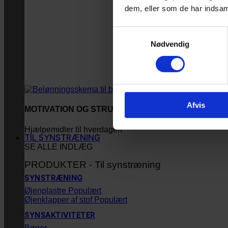
dem, eller som de har indsaml
Samtykkevalg
Nødvendig
Afvis
MOTIVATION OG STRUKTUR
Hjælpemidler til hverdagen
TIL SYNSTRÆNING
SE ALLE INDLÆG
PRODUKTER - Til synstræning
SYNSTRÆNING
Øjenplastre
Øjenklapper af stof
SYNSAKTIVITETER
Bøger