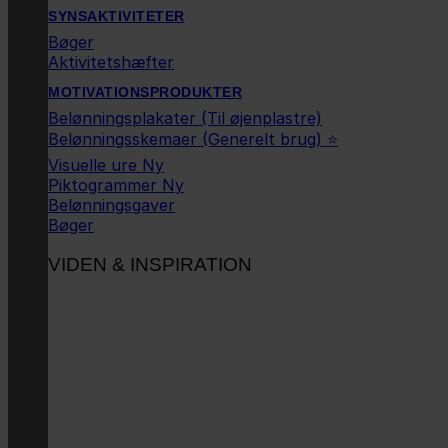
SYNSAKTIVITETER
Bøger
Aktivitetshæfter
MOTIVATIONSPRODUKTER
Belønningsplakater (Til øjenplastre)
Belønningsskemaer (Generelt brug) ⭐
Visuelle ure
Piktogrammer
Belønningsgaver
Bøger
VIDEN & INSPIRATION