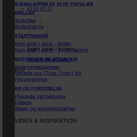
ØJENKLAPPER AF STOF
42 61 62 22
BRILLER
Solbriller
Brillecharms
STARTPAKKER
Kom godt i gang - Briller
Ingen varer i kurven.
Kom godt i gang - Synstræning
Tilbage til shoppen
MOTIVATION OG STRUKTUR
Belønningsskemaer
Kurv
Visuelle ure (Time Timer)
Piktogrammer
RO OG FORDYBELSE
Plyssede varmedunke
Fidgets
Bøger og aktivitetshæfter
VIDEN & INSPIRATION