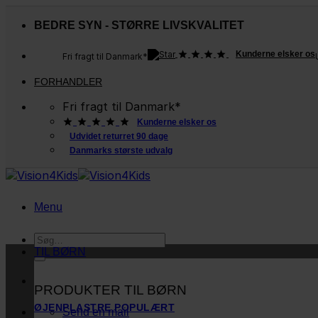
Fortsæt
til
BEDRE SYN - STØRRE LIVSKVALITET
indhold
Kunderne elsker os
Fri fragt til Danmark*
FORHANDLER
Fri fragt til Danmark*
Kunderne elsker os
Udvidet returret 90 dage
Danmarks største udvalg
Menu
Søg
efter:
TIL BØRN
PRODUKTER TIL BØRN
ØJENPLASTRE
Send en mail