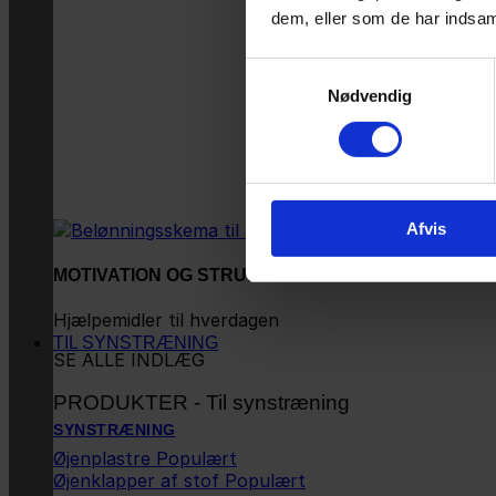
dem, eller som de har indsaml
Samtykkevalg
Nødvendig
Afvis
MOTIVATION OG STRUKTUR
Hjælpemidler til hverdagen
TIL SYNSTRÆNING
SE ALLE INDLÆG
PRODUKTER - Til synstræning
SYNSTRÆNING
Øjenplastre
Øjenklapper af stof