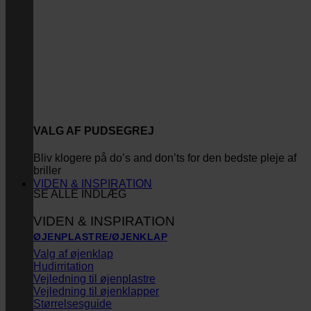
VALG AF PUDSEGREJ
Bliv klogere på do’s and don’ts for den bedste pleje af
briller
VIDEN & INSPIRATION
SE ALLE INDLÆG
VIDEN & INSPIRATION
ØJENPLASTRE/ØJENKLAP
Valg af øjenklap
Hudirritation
Vejledning til øjenplastre
Vejledning til øjenklapper
Størrelsesguide