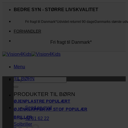
Fortsæt
til
BEDRE SYN - STØRRE LIVSKVALITET
indhold
Fri fragt til Danmark*
Udvidet returret 90 dage
Danmarks største ud
FORHANDLER
Fri fragt til Danmark*
Danmarks største udvalg
Udvidet returret 90 dage
Kunderne elsker os
Menu
TIL BØRN
Søg
efter:
PRODUKTER TIL BØRN
ØJENPLASTRE
Send en mail
ØJENKLAPPER AF STOF
BRILLER
42 61 62 22
Solbriller