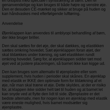
en ortoptist med speciale i synstræning af børn. Den er
genanvendelige og kan bruges til både højre og venstre øje.
Den er desuden CE-mærket og sikker at bruge på huden og
kan håndvaskes med efterfølgende lufttøring.
Anvendelse
Øjenklappen kan anvendes til amblyopi behandling af børn,
der ikke bruger briller.
Den skal sættes for det øje, der skal dækkes, og elastikken
sættes omkring hovedet. Sæt øjenklappen foran øjet, der
skal tildækkes under træning, og sæt elastikken rundt
omkring hovedet. Sørg for, at øjenklappen sidder tæt mod
øjet ved at justere placeringen, så barnet ikke kan kigge ud.
Den kan bruges som alternativ til øjenplastre eller som
supplement, hvis huden i perioder skal skånes. En øjenklap
med elastik er IKKE den optimale form for tildækning af et
øje, når man skal træne et øje. Dette skyldes, at der er risiko
for, at klappen ikke sidder helt tæt til huden og at barnet let
kan snyde ved at flytte den lidt til side. Øjenplastre er det
bedste alternativ, men for nogen kan en øjenklap med elastik
være eneste mulighed, hvis barnet modsætter sig
øjenplastre.