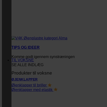
TIPS OG IDEER
Komme godt igennem synstræningen
TIL VOKSNE
SE ALLE INDLÆG
Produkter til voksne
ØJENKLAPPER
Øjenklapper til briller
Øjenklapper med elastik