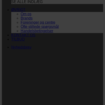
SE ALLE INDLÆG
ØVRIGT
Om os
Brands
Foreninger og centre
Ofte stillede spørgsmål
Handelsbetingelser
KONTAKT OS
TILBUD
Nyhedsbrev
Vi vil blive så glade!
Ingen spam. Kun guldkorn, tips og inspiration til at
støtte dig og dit barn i en hverdag med briller
og/eller klap.
Navn