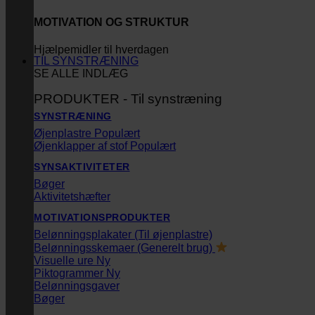
MOTIVATION OG STRUKTUR
Hjælpemidler til hverdagen
TIL SYNSTRÆNING
SE ALLE INDLÆG
PRODUKTER - Til synstræning
SYNSTRÆNING
Øjenplastre
Øjenklapper af stof
SYNSAKTIVITETER
Bøger
Aktivitetshæfter
MOTIVATIONSPRODUKTER
Belønningsplakater (Til øjenplastre)
Belønningsskemaer (Generelt brug)
Visuelle ure
Piktogrammer
Belønningsgaver
Bøger