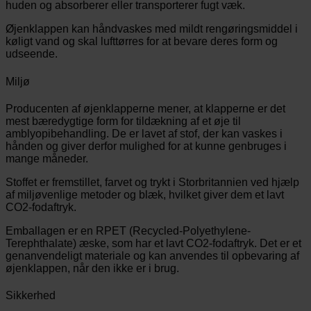
huden og absorberer eller transporterer fugt væk.
Øjenklappen kan håndvaskes med mildt rengøringsmiddel i
køligt vand og skal lufttørres for at bevare deres form og
udseende.
Miljø
Producenten af øjenklapperne mener, at klapperne er det
mest bæredygtige form for tildækning af et øje til
amblyopibehandling. De er lavet af stof, der kan vaskes i
hånden og giver derfor mulighed for at kunne genbruges i
mange måneder.
Stoffet er fremstillet, farvet og trykt i Storbritannien ved hjælp
af miljøvenlige metoder og blæk, hvilket giver dem et lavt
CO2-fodaftryk.
Emballagen er en RPET (Recycled-Polyethylene-
Terephthalate) æske, som har et lavt CO2-fodaftryk. Det er et
genanvendeligt materiale og kan anvendes til opbevaring af
øjenklappen, når den ikke er i brug.
Sikkerhed