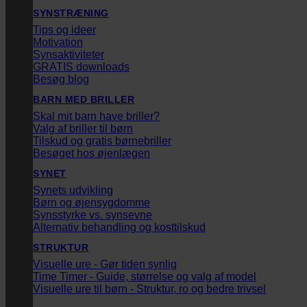
SYNSTRÆNING
Tips og ideer
Motivation
Synsaktiviteter
GRATIS downloads
Besøg blog
BARN MED BRILLER
Skal mit barn have briller?
Valg af briller til børn
Tilskud og gratis børnebriller
Besøget hos øjenlægen
SYNET
Synets udvikling
Børn og øjensygdomme
Synsstyrke vs. synsevne
Alternativ behandling og kosttilskud
STRUKTUR
Visuelle ure - Gør tiden synlig
Time Timer - Guide, størrelse og valg af model
Visuelle ure til børn - Struktur, ro og bedre trivsel