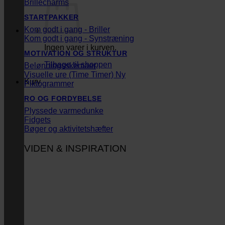
Brillecharms
STARTPAKKER
Kom godt i gang - Briller
Kom godt i gang - Synstræning
Ingen varer i kurven.
MOTIVATION OG STRUKTUR
Tilbage til shoppen
Belønningsskemaer
Visuelle ure (Time Timer)
Kurv
Piktogrammer
RO OG FORDYBELSE
Plyssede varmedunke
Fidgets
Bøger og aktivitetshæfter
VIDEN & INSPIRATION