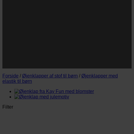
Navn
E-
Email
mail
JA TAK!
*Jeg godkender privatlivspolitik og tilmelder mig
nyhedsbrevet.
Forside
/
Øjenklapper af stof til børn
/
Øjenklapper med
elastik til børn
Filter