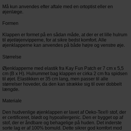
Må kun anvendes efter aftale med en ortoptist eller en
øjenlæge.
Formen
Klappen er formet på en sådan måde, at der er et lille hulrum
til øjet/øjenvipperne, for at sikre bedst komfort. Alle
øjenklapperne kan anvendes på både højre og venstre øje.
Størrelse
Øjenklapperne med elastik fra Kay Fun Patch er 7 cm x 5,5
cm (B x H). Hulrummet bag klappen er cirka 2 cm fra spidsen
til øjet. Elastikken er 35 cm lang, men passer til alle
størrelser hoveder, da den kan strække sig til over dobbelt
længde.
Materiale
Den hudvenlige øjenklappen er lavet af Oeko-Tex® stof, der
er certificeret, blødt og hypoallergenic. Den er bygget op af
stof, der er åndbare og behagelige på huden. Det inderste
sorte lag er af 100% bomuld. Dette sikrer god komfort mod