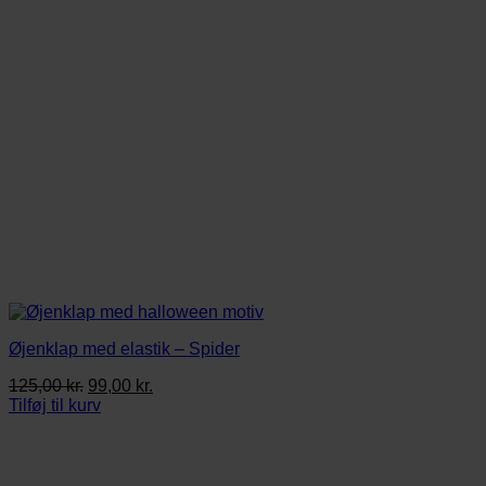
Øjenklap med elastik – Spider
Den
Den
125,00
kr.
99,00
kr.
oprindelige
aktuelle
Tilføj til kurv
pris
pris
var:
er:
125,00 kr..
99,00 kr..