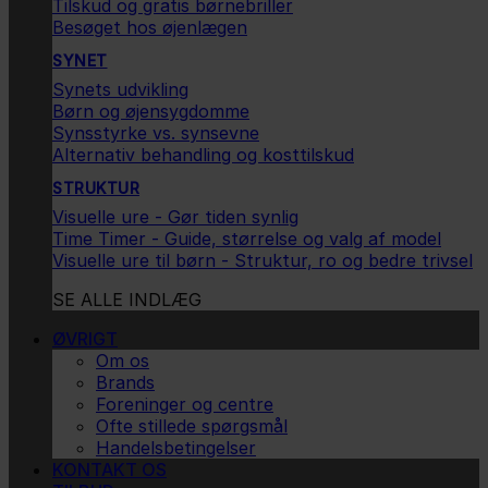
Tilskud og gratis børnebriller
Besøget hos øjenlægen
SYNET
Synets udvikling
Børn og øjensygdomme
Synsstyrke vs. synsevne
Alternativ behandling og kosttilskud
STRUKTUR
Visuelle ure - Gør tiden synlig
Time Timer - Guide, størrelse og valg af model
Visuelle ure til børn - Struktur, ro og bedre trivsel
SE ALLE INDLÆG
ØVRIGT
Om os
Brands
Foreninger og centre
Ofte stillede spørgsmål
Handelsbetingelser
KONTAKT OS