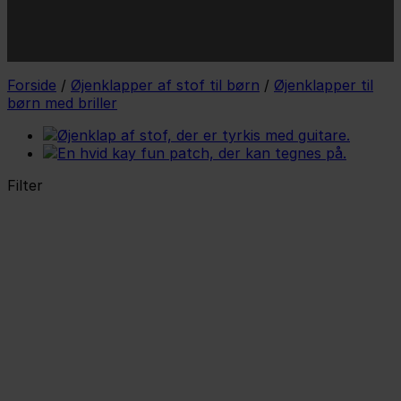
*Jeg godkender privatlivspolitik og tilmelder mig
nyhedsbrevet.
Forside
/
Øjenklapper af stof til børn
/
Øjenklapper til
børn med briller
Filter