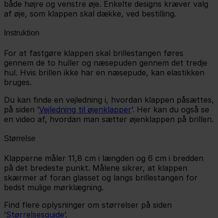
både højre og venstre øje. Enkelte designs kræver valg
af øje, som klappen skal dække, ved bestilling.
Instruktion
For at fastgøre klappen skal brillestangen føres
gennem de to huller og næsepuden gennem det tredje
hul. Hvis brillen ikke har en næsepude, kan elastikken
bruges.
Du kan finde en vejledning i, hvordan klappen påsættes,
på siden ’
Vejledning til øjenklapper
’. Her kan du også se
en video af, hvordan man sætter øjenklappen på brillen.
Størrelse
Klapperne måler 11,8 cm i længden og 6 cm i bredden
på det bredeste punkt. Målene sikrer, at klappen
skærmer af foran glasset og langs brillestangen for
bedst mulige mørklægning.
Find flere oplysninger om størrelser på siden
’
Størrelsesguide
’.