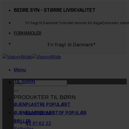
Fortsæt
BEDRE SYN - STØRRE LIVSKVALITET
til
indhold
Fri fragt til Danmark*
Udvidet returret 90 dage
Danmarks størs
FORHANDLER
Fri fragt til Danmark*
Udvidet returret 90 dage
Danmarks største udvalg
Kunderne elsker os
Menu
TIL BØRN
Søg
efter:
PRODUKTER TIL BØRN
ØJENPLASTRE
Send en mail
ØJENKLAPPER AF STOF
BRILLER
42 61 62 22
Solbriller