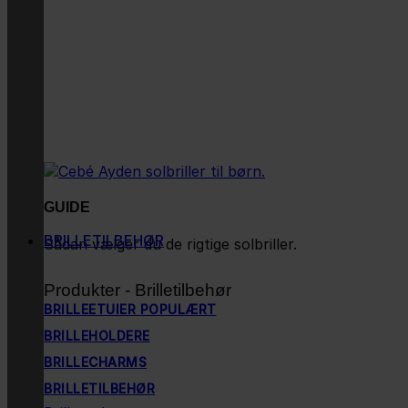
GUIDE
BRILLETILBEHØR
Sådan vælger du de rigtige solbriller.
Produkter - Brilletilbehør
BRILLEETUIER
BRILLEHOLDERE
BRILLECHARMS
BRILLETILBEHØR