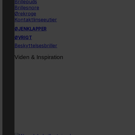
Brillepuds
Brillesnore
Ørekroge
Kontaktlinseeutier
ØJENKLAPPER
ØVRIGT
Beskyttelsesbriller
Viden & Inspiration