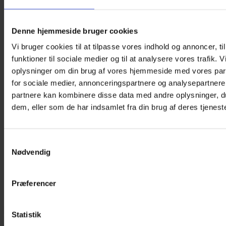
Denne hjemmeside bruger cookies
Vi bruger cookies til at tilpasse vores indhold og annoncer, til
funktioner til sociale medier og til at analysere vores trafik. 
oplysninger om din brug af vores hjemmeside med vores par
for sociale medier, annonceringspartnere og analysepartnere
Øjenklap – Rainbow
partnere kan kombinere disse data med andre oplysninger, du
dem, eller som de har indsamlet fra din brug af deres tjeneste
125,00
kr.
Øjenklap med regnbuefarver fra Kay Fun Patch, som
Samtykkevalg
passer til alle typer briller. Den kan bruges som
Nødvendig
alternativ til øjenplastre eller som supplement, hvis det
ønskes, at huden i perioder skal skånes. Egnet til fx.
træning af et dovent øje.
Præferencer
På lager
Øjenklap
Statistik
–
Tilføj til kurv