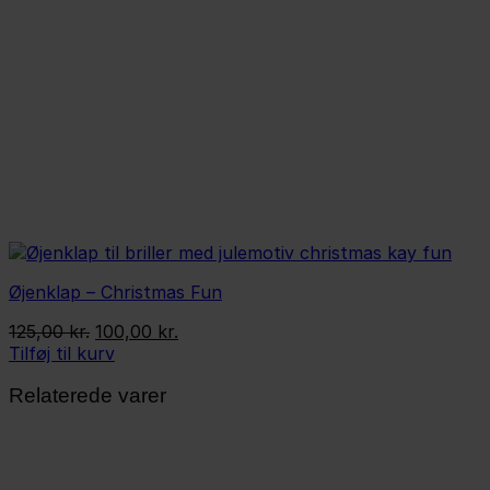
Øjenklap – Christmas Fun
Den
Den
125,00
kr.
100,00
kr.
oprindelige
aktuelle
Tilføj til kurv
pris
pris
Relaterede varer
var:
er:
125,00 kr..
100,00 kr..