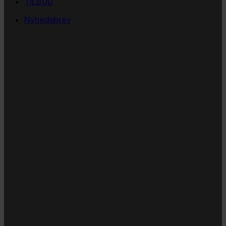
TILBUD
Nyhedsbrev
Vi vil blive så glade! ❤
Ingen spam. Kun guldkorn, tips og inspiration til at
støtte dig og dit barn i en hverdag med briller
og/eller klap.
Navn
Navn
Email
E-
mail
JA TAK!