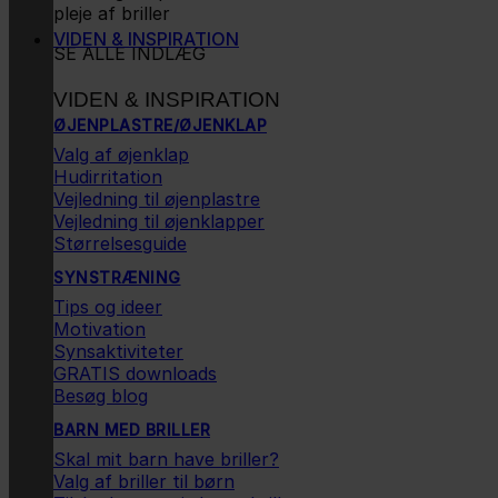
pleje af briller
VIDEN & INSPIRATION
SE ALLE INDLÆG
VIDEN & INSPIRATION
ØJENPLASTRE/ØJENKLAP
Valg af øjenklap
Hudirritation
Vejledning til øjenplastre
Vejledning til øjenklapper
Størrelsesguide
SYNSTRÆNING
Tips og ideer
Motivation
Synsaktiviteter
GRATIS downloads
Besøg blog
BARN MED BRILLER
Skal mit barn have briller?
Valg af briller til børn