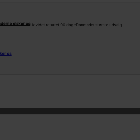
derne elsker os
Udvidet returret 90 dage
Danmarks største udvalg
ker os