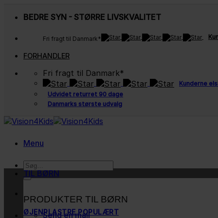
Fortsæt
BEDRE SYN - STØRRE LIVSKVALITET
til
indhold
Kun
Fri fragt til Danmark*
FORHANDLER
Fri fragt til Danmark*
Kunderne els
Udvidet returret 90 dage
Danmarks største udvalg
Menu
Søg
TIL BØRN
efter:
PRODUKTER TIL BØRN
ØJENPLASTRE
Send en mail