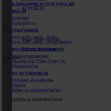
ØJENKLAPPER AF STOF
42 61 62 22
BRILLER
Solbriller
Brillecharms
STARTPAKKER
Kom godt i gang - Briller
Ingen varer i kurven.
Kom godt i gang - Synstræning
Tilbage til shoppen
MOTIVATION OG STRUKTUR
Belønningsskemaer
Kurv
Visuelle ure (Time Timer)
Piktogrammer
RO OG FORDYBELSE
Plyssede varmedunke
Fidgets
Bøger og aktivitetshæfter
VIDEN & INSPIRATION