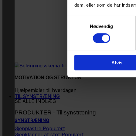
dem, eller som de har indsaml
Samtykkevalg
Nødvendig
Afvis
MOTIVATION OG STRUKTUR
Hjælpemidler til hverdagen
TIL SYNSTRÆNING
SE ALLE INDLÆG
PRODUKTER - Til synstræning
SYNSTRÆNING
Øjenplastre
Øjenklapper af stof