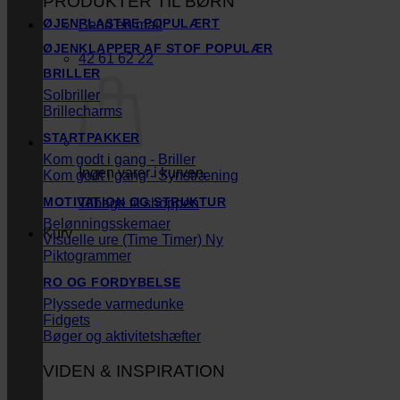
PRODUKTER TIL BØRN
ØJENPLASTRE
Send en mail
ØJENKLAPPER AF STOF
42 61 62 22
BRILLER
Solbriller
Brillecharms
STARTPAKKER
Kom godt i gang - Briller
Ingen varer i kurven.
Kom godt i gang - Synstræning
MOTIVATION OG STRUKTUR
Tilbage til shoppen
Belønningsskemaer
Kurv
Visuelle ure (Time Timer)
Piktogrammer
RO OG FORDYBELSE
Plyssede varmedunke
Fidgets
Bøger og aktivitetshæfter
VIDEN & INSPIRATION