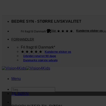
Fortsæt
til
BEDRE SYN - STØRRE LIVSKVALITET
indhold
Kunderne elsker os
Fri fragt til Danmark*
Ud
FORHANDLER
Fri fragt til Danmark*
Kunderne elsker os
Udvidet returret 90 dage
Danmarks største udvalg
Menu
Søg
efter:
TIL BØRN