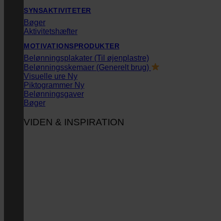
SYNSAKTIVITETER
Bøger
Aktivitetshæfter
MOTIVATIONSPRODUKTER
Belønningsplakater (Til øjenplastre)
Belønningsskemaer (Generelt brug)
Visuelle ure
Piktogrammer
Belønningsgaver
Bøger
VIDEN & INSPIRATION