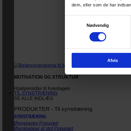
dem, eller som de har indsaml
Samtykkevalg
Nødvendig
Afvis
MOTIVATION OG STRUKTUR
Hjælpemidler til hverdagen
TIL SYNSTRÆNING
SE ALLE INDLÆG
PRODUKTER - Til synstræning
SYNSTRÆNING
Øjenplastre
Øjenklapper af stof