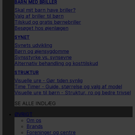
BARN MED BRILLER
Skal mit barn have briller?
Valg af briller til børn
Tilskud og gratis børnebriller
Besøget hos øjenlægen
SYNET
Synets udvikling
Børn og øjensygdomme
Synsstyrke vs. synsevne
Alternativ behandling og kosttilskud
STRUKTUR
Visuelle ure - Gør tiden synlig
Time Timer - Guide, størrelse og valg af model
Visuelle ure til børn - Struktur, ro og bedre trivsel
SE ALLE INDLÆG
ØVRIGT
Om os
Brands
Foreninger og centre