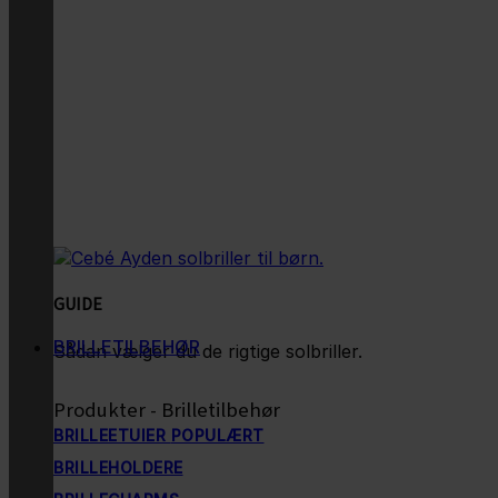
GUIDE
BRILLETILBEHØR
Sådan vælger du de rigtige solbriller.
Produkter - Brilletilbehør
BRILLEETUIER
BRILLEHOLDERE