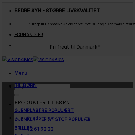
Fortsæt
BEDRE SYN - STØRRE LIVSKVALITET
til
indhold
Fri fragt til Danmark*
Udvidet returret 90 dage
Danmarks størs
FORHANDLER
Fri fragt til Danmark*
Udvidet returret 90 dage
Danmarks største udvalg
Kunderne elsker os
Menu
TIL BØRN
Søg
efter:
PRODUKTER TIL BØRN
ØJENPLASTRE
Send en mail
ØJENKLAPPER AF STOF
BRILLER
42 61 62 22