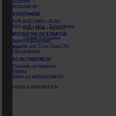
Solbriller
Brillecharms
STARTPAKKER
Kom godt i gang - Briller
Kom godt i gang - Synstræning
Ingen varer i kurven.
MOTIVATION OG STRUKTUR
Tilbage til shoppen
Belønningsskemaer
Visuelle ure (Time Timer)
Kurv
Piktogrammer
RO OG FORDYBELSE
Plyssede varmedunke
Fidgets
Bøger og aktivitetshæfter
VIDEN & INSPIRATION