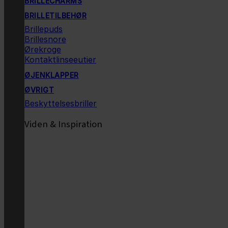
BRILLECHARMS
BRILLETILBEHØR
Brillepuds
Brillesnore
Ørekroge
Kontaktlinseeutier
ØJENKLAPPER
ØVRIGT
Beskyttelsesbriller
Viden & Inspiration