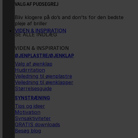
VALG AF PUDSEGREJ
Bliv klogere på do’s and don’ts for den bedste
pleje af briller
VIDEN & INSPIRATION
SE ALLE INDLÆG
VIDEN & INSPIRATION
ØJENPLASTRE/ØJENKLAP
Valg af øjenklap
Hudirritation
Vejledning til øjenplastre
Vejledning til øjenklapper
Størrelsesguide
SYNSTRÆNING
Tips og ideer
Motivation
Synsaktiviteter
GRATIS downloads
Besøg blog