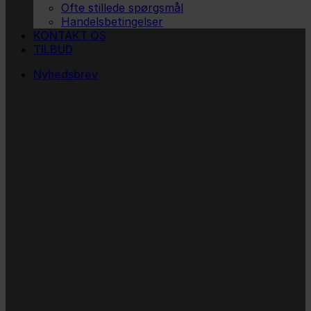
Ofte stillede spørgsmål
Handelsbetingelser
KONTAKT OS
TILBUD
Nyhedsbrev
Vi vil blive så glade! ❤
Ingen spam. Kun guldkorn, tips og inspiration til at
støtte dig og dit barn i en hverdag med briller
og/eller klap.
Navn
Navn
Email
E-