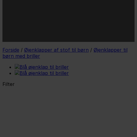
mail
JA TAK!
*Jeg godkender privatlivspolitik og tilmelder mig
nyhedsbrevet.
Forside
/
Øjenklapper af stof til børn
/
Øjenklapper til
børn med briller
Filter