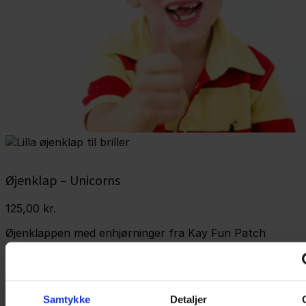
Øjenklap – Unicorns
125,00
kr.
Øjenklappen med enhjørninger fra Kay Fun Patch
passer til alle typer briller. Den er designet til børn, der
bruger briller, og kan anvendes til træningen af et
dovent øje i amblyopi-behandling.
Samtykke
Detaljer