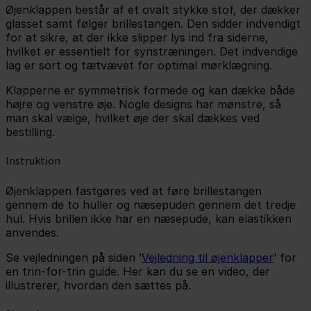
Øjenklappen består af et ovalt stykke stof, der dækker
glasset samt følger brillestangen. Den sidder indvendigt
for at sikre, at der ikke slipper lys ind fra siderne,
hvilket er essentielt for synstræningen. Det indvendige
lag er sort og tætvævet for optimal mørklægning.
Klapperne er symmetrisk formede og kan dække både
højre og venstre øje. Nogle designs har mønstre, så
man skal vælge, hvilket øje der skal dækkes ved
bestilling.
Instruktion
Øjenklappen fastgøres ved at føre brillestangen
gennem de to huller og næsepuden gennem det tredje
hul. Hvis brillen ikke har en næsepude, kan elastikken
anvendes.
Se vejledningen på siden ’
Vejledning til øjenklapper
’ for
en trin-for-trin guide. Her kan du se en video, der
illustrerer, hvordan den sættes på.