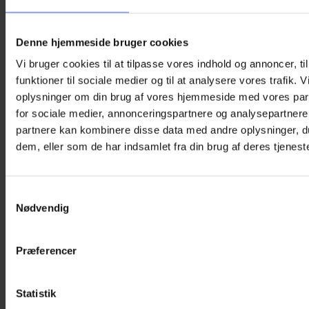
På lager
Øjenklap
Denne hjemmeside bruger cookies
–
Tilføj til kurv
Vi bruger cookies til at tilpasse vores indhold og annoncer, til
Unicorns
Varenummer (SKU):
KF-BR-K-0040
Kategori:
funktioner til sociale medier og til at analysere vores trafik. 
antal
Øjenklapper til børn med briller
oplysninger om din brug af vores hjemmeside med vores par
Beskrivelse
for sociale medier, annonceringspartnere og analysepartnere
Yderligere information
partnere kan kombinere disse data med andre oplysninger, du
dem, eller som de har indsamlet fra din brug af deres tjeneste
Denne øjenklap med enhjørninge er designet til børn,
der bærer briller, som en del af træningen af et dovent
øje i amblyopi-behandling. Hvis dit barn ikke bruger
briller, har vi et udvalg af
øjenklapper med elastik
eller
Samtykkevalg
flotte
øjenplastre
.
Nødvendig
Øjenklapperne er af mærket Kay Fun Patch, som er
udviklet af en engelsk ortoptist med speciale i
Præferencer
syntræning for børn. De er kompatible med alle typer
briller og kan genanvendes. De kan bruges til at dække
enten det højre eller venstre øje alt efter behov.
Statistik
Desuden er de CE-mærket, hudvenlige og kan