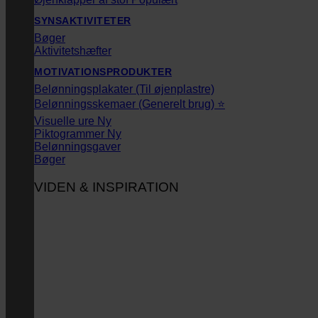
SYNSAKTIVITETER
Bøger
Aktivitetshæfter
MOTIVATIONSPRODUKTER
Belønningsplakater (Til øjenplastre)
Belønningsskemaer (Generelt brug) ⭐
Visuelle ure
Piktogrammer
Belønningsgaver
Bøger
VIDEN & INSPIRATION