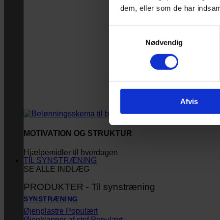
dem, eller som de har indsaml
Samtykkevalg
Nødvendig
Afvis
MOTIVATION OG STRUKTUR
Hjælpemidler til hverdagen
TIL SYNSTRÆNING
SE ALLE INDLÆG
PRODUKTER - Til synstræning
SYNSTRÆNING
Øjenplastre
Øjenklapper af stof