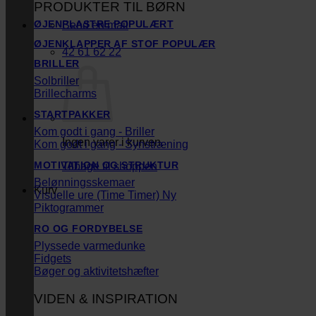
PRODUKTER TIL BØRN
ØJENPLASTRE
Send en mail
ØJENKLAPPER AF STOF
42 61 62 22
BRILLER
Solbriller
Brillecharms
STARTPAKKER
Kom godt i gang - Briller
Ingen varer i kurven.
Kom godt i gang - Synstræning
MOTIVATION OG STRUKTUR
Tilbage til shoppen
Belønningsskemaer
Kurv
Visuelle ure (Time Timer)
Piktogrammer
RO OG FORDYBELSE
Plyssede varmedunke
Fidgets
Bøger og aktivitetshæfter
VIDEN & INSPIRATION