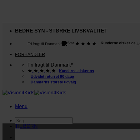
Fortsæt
til
BEDRE SYN - STØRRE LIVSKVALITET
indhold
Kunderne elsker os
Fri fragt til Danmark*
Ud
FORHANDLER
Fri fragt til Danmark*
Kunderne elsker os
Udvidet returret 90 dage
Danmarks største udvalg
Menu
Søg
efter:
TIL BØRN