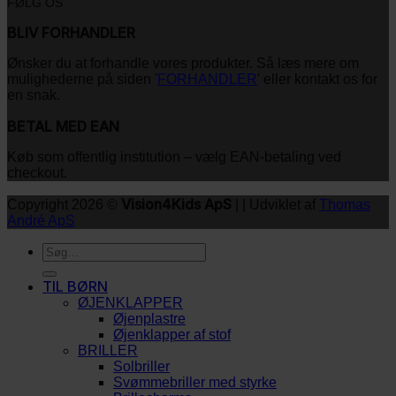
FØLG OS
BLIV FORHANDLER
Ønsker du at forhandle vores produkter. Så læs mere om
mulighederne på siden '
FORHANDLER
' eller kontakt os for
en snak.
BETAL MED EAN
Køb som offentlig institution – vælg EAN-betaling ved
checkout.
Vision4Kids ApS
Copyright 2026 ©
| | Udviklet af
Thomas
André ApS
Søg
efter:
TIL BØRN
ØJENKLAPPER
Øjenplastre
Øjenklapper af stof
BRILLER
Solbriller
Svømmebriller med styrke