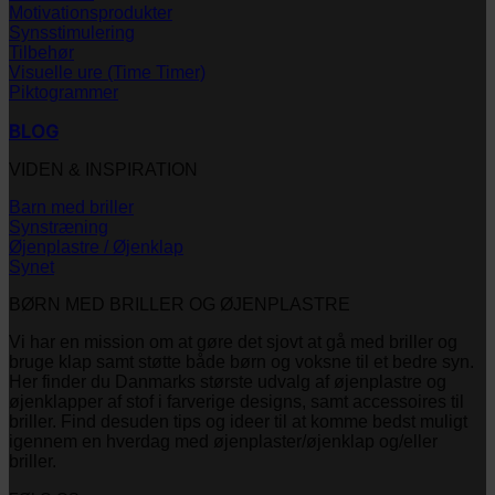
Motivationsprodukter
Synsstimulering
Tilbehør
Visuelle ure (Time Timer)
Piktogrammer
BLOG
VIDEN & INSPIRATION
Barn med briller
Synstræning
Øjenplastre / Øjenklap
Synet
BØRN MED BRILLER OG ØJENPLASTRE
Vi har en mission om at gøre det sjovt at gå med briller og
bruge klap samt støtte både børn og voksne til et bedre syn.
Her finder du Danmarks største udvalg af øjenplastre og
øjenklapper af stof i farverige designs, samt accessoires til
briller. Find desuden tips og ideer til at komme bedst muligt
igennem en hverdag med øjenplaster/øjenklap og/eller
briller.