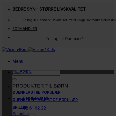
Fortsæt
til
BEDRE SYN - STØRRE LIVSKVALITET
indhold
Fri fragt til Danmark*
Udvidet returret 90 dage
Danmarks største ud
FORHANDLER
Fri fragt til Danmark*
Udvidet returret 90 dage
Danmarks største udvalg
Kunderne elsker os
Menu
TIL BØRN
Søg
efter:
PRODUKTER TIL BØRN
ØJENPLASTRE
Send en mail
ØJENKLAPPER AF STOF
BRILLER
42 61 62 22
Solbriller