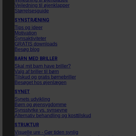
Vejledning til øjenklapper
Størrelsesguide
SYNSTRÆNING
Tips og ideer
Motivation
Synsaktiviteter
GRATIS downloads
Besøg blog
BARN MED BRILLER
Skal mit barn have briller?
Valg af briller til børn
Tilskud og gratis børnebriller
Besøget hos øjenlægen
SYNET
Synets udvikling
Børn og øjensygdomme
Synsstyrke vs. synsevne
Alternativ behandling og kosttilskud
STRUKTUR
Visuelle ure - Gør tiden synlig