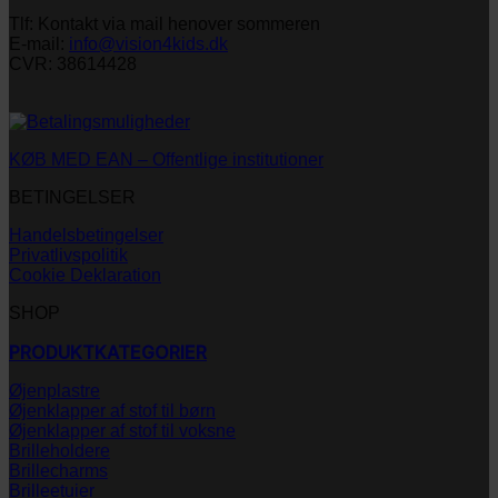
Tlf: Kontakt via mail henover sommeren
E-mail:
info@vision4kids.dk
CVR: 38614428
KØB MED EAN – Offentlige institutioner
BETINGELSER
Handelsbetingelser
Privatlivspolitik
Cookie Deklaration
SHOP
PRODUKTKATEGORIER
Øjenplastre
Øjenklapper af stof til børn
Øjenklapper af stof til voksne
Brilleholdere
Brillecharms
Brilleetuier