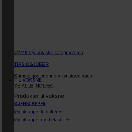
TIPS OG IDEER
Komme godt igennem synstræningen
TIL VOKSNE
SE ALLE INDLÆG
Produkter til voksne
ØJENKLAPPER
Øjenklapper til briller ⭐
Øjenklapper med elastik ⭐