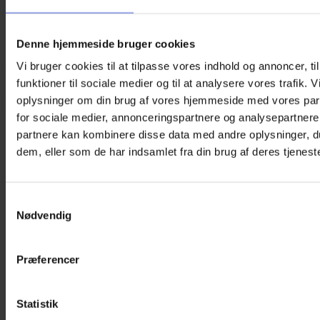
Denne hjemmeside bruger cookies
ORTOPAD Øjenplastre – Hvid (50 stk.)
Vi bruger cookies til at tilpasse vores indhold og annoncer, til
funktioner til sociale medier og til at analysere vores trafik. 
230,00
kr.
oplysninger om din brug af vores hjemmeside med vores par
Vælg muligheder
Dette
for sociale medier, annonceringspartnere og analysepartnere
vare
partnere kan kombinere disse data med andre oplysninger, du
har
dem, eller som de har indsamlet fra din brug af deres tjeneste
flere
varianter.
Mulighederne
kan
Samtykkevalg
vælges
Nødvendig
på
varesiden
Præferencer
Statistik