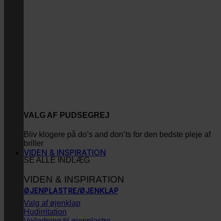
VALG AF PUDSEGREJ
Bliv klogere på do’s and don’ts for den bedste pleje af
briller
VIDEN & INSPIRATION
SE ALLE INDLÆG
VIDEN & INSPIRATION
ØJENPLASTRE/ØJENKLAP
Valg af øjenklap
Hudirritation
Vejledning til øjenplastre