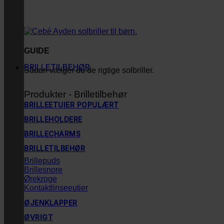
GUIDE
BRILLETILBEHØR
Sådan vælger du de rigtige solbriller.
Produkter - Brilletilbehør
BRILLEETUIER
BRILLEHOLDERE
BRILLECHARMS
BRILLETILBEHØR
Brillepuds
Brillesnore
Ørekroge
Kontaktlinseeutier
ØJENKLAPPER
ØVRIGT