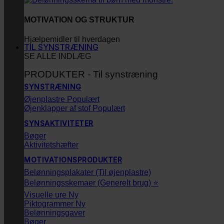
MOTIVATION OG STRUKTUR
Hjælpemidler til hverdagen
TIL SYNSTRÆNING
SE ALLE INDLÆG
PRODUKTER - Til synstræning
SYNSTRÆNING
Øjenplastre
Øjenklapper af stof
SYNSAKTIVITETER
Bøger
Aktivitetshæfter
MOTIVATIONSPRODUKTER
Belønningsplakater (Til øjenplastre)
Belønningsskemaer (Generelt brug) ⭐
Visuelle ure
Piktogrammer
Belønningsgaver
Bøger