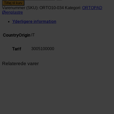
site
Tilføj til kurv
machines
Varenummer (SKU):
ORTO10-034
Kategori:
ORTOPAD
(10
Øjenplastre
stk.)
antal
Yderligere information
CountryOrigin
IT
Tarif
3005100000
Relaterede varer