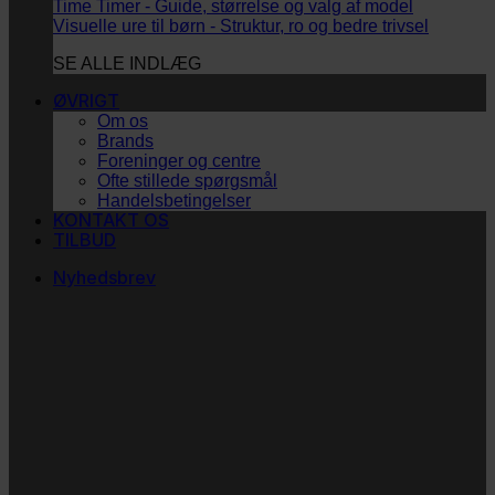
Time Timer - Guide, størrelse og valg af model
Visuelle ure til børn - Struktur, ro og bedre trivsel
SE ALLE INDLÆG
ØVRIGT
Om os
Brands
Foreninger og centre
Ofte stillede spørgsmål
Handelsbetingelser
KONTAKT OS
TILBUD
Nyhedsbrev
Vi vil blive så glade! ❤
Ingen spam. Kun guldkorn, tips og inspiration til at
støtte dig og dit barn i en hverdag med briller
og/eller klap.