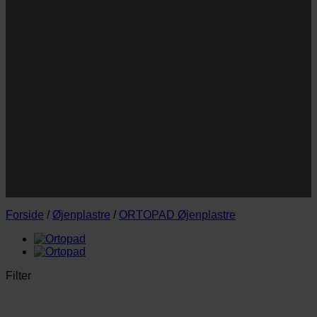
Navn
Navn
E-
Email
mail
JA TAK!
*Jeg godkender privatlivspolitik og tilmelder mig
nyhedsbrevet.
Forside
/
Øjenplastre
/
ORTOPAD Øjenplastre
Filter