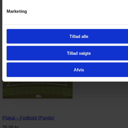
Marketing
Tillad alle
Tillad valgte
Afvis
Plakat – Fodbold (Panda)
25,00
kr.