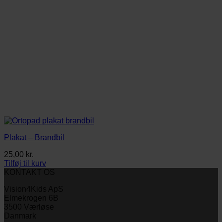
Plakat – Brandbil
25,00
kr.
Tilføj til kurv
KONTAKT OS
Vision4Kids ApS
Elmekrogen 6B
3500 Værløse
Danmark