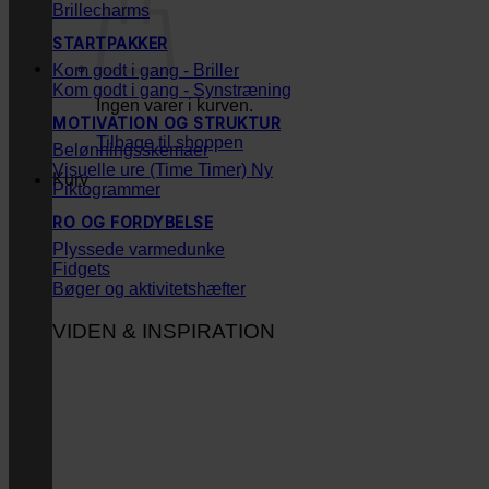
Brillecharms
STARTPAKKER
Kom godt i gang - Briller
Kom godt i gang - Synstræning
Ingen varer i kurven.
MOTIVATION OG STRUKTUR
Tilbage til shoppen
Belønningsskemaer
Visuelle ure (Time Timer)
Kurv
Piktogrammer
RO OG FORDYBELSE
Plyssede varmedunke
Fidgets
Bøger og aktivitetshæfter
VIDEN & INSPIRATION