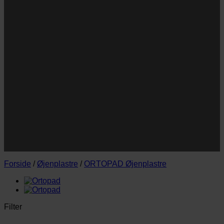
Navn
Navn
E-
Email
mail
JA TAK!
*Jeg godkender privatlivspolitik og tilmelder mig
nyhedsbrevet.
Forside
/
Øjenplastre
/
ORTOPAD Øjenplastre
Filter