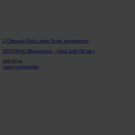
ORTOPAD Øjenplastre – Girls Soft (50 stk.)
260,00
kr.
Vælg muligheder
Dette
vare
har
flere
varianter.
Mulighederne
kan
vælges
på
varesiden