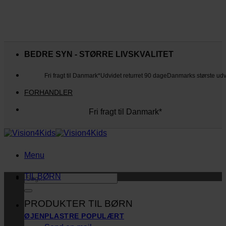
Fortsæt
til
BEDRE SYN - STØRRE LIVSKVALITET
indhold
Fri fragt til Danmark*
Udvidet returret 90 dage
Danmarks største ud
FORHANDLER
Fri fragt til Danmark*
Danmarks største udvalg
Udvidet returret 90 dage
Kunderne elsker os
Menu
TIL BØRN
Søg
efter:
PRODUKTER TIL BØRN
ØJENPLASTRE