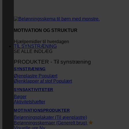
MOTIVATION OG STRUKTUR
Hjælpemidler til hverdagen
TIL SYNSTRÆNING
SE ALLE INDLÆG
PRODUKTER - Til synstræning
SYNSTRÆNING
Øjenplastre
Øjenklapper af stof
SYNSAKTIVITETER
Bøger
Aktivitetshæfter
MOTIVATIONSPRODUKTER
Belønningsplakater (Til øjenplastre)
Belønningsskemaer (Generelt brug)
Visuelle ure