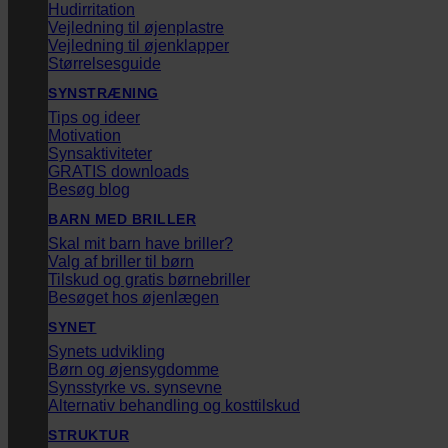
Hudirritation
Vejledning til øjenplastre
Vejledning til øjenklapper
Størrelsesguide
SYNSTRÆNING
Tips og ideer
Motivation
Synsaktiviteter
GRATIS downloads
Besøg blog
BARN MED BRILLER
Skal mit barn have briller?
Valg af briller til børn
Tilskud og gratis børnebriller
Besøget hos øjenlægen
SYNET
Synets udvikling
Børn og øjensygdomme
Synsstyrke vs. synsevne
Alternativ behandling og kosttilskud
STRUKTUR