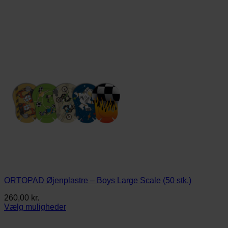
ORTOPAD Øjenplastre – Boys Large Scale (50 stk.)
260,00
kr.
Vælg muligheder
Dette
vare