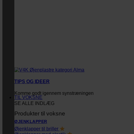
TIPS OG IDEER
Komme godt igennem synstræningen
TIL VOKSNE
SE ALLE INDLÆG
Produkter til voksne
ØJENKLAPPER
Øjenklapper til briller