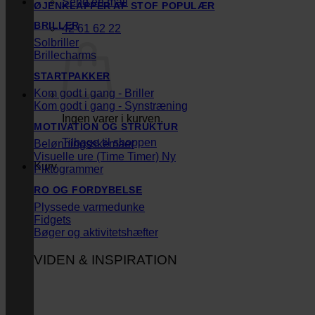
Send en mail
ØJENKLAPPER AF STOF
BRILLER
42 61 62 22
Solbriller
Brillecharms
STARTPAKKER
Kom godt i gang - Briller
Kom godt i gang - Synstræning
Ingen varer i kurven.
MOTIVATION OG STRUKTUR
Tilbage til shoppen
Belønningsskemaer
Visuelle ure (Time Timer)
Kurv
Piktogrammer
RO OG FORDYBELSE
Plyssede varmedunke
Fidgets
Bøger og aktivitetshæfter
VIDEN & INSPIRATION