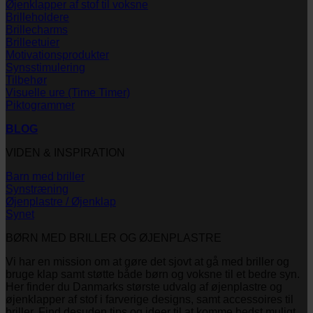
Øjenklapper af stof til voksne
Brilleholdere
Brillecharms
Brilleetuier
Motivationsprodukter
Synsstimulering
Tilbehør
Visuelle ure (Time Timer)
Piktogrammer
BLOG
VIDEN & INSPIRATION
Barn med briller
Synstræning
Øjenplastre / Øjenklap
Synet
BØRN MED BRILLER OG ØJENPLASTRE
Vi har en mission om at gøre det sjovt at gå med briller og
bruge klap samt støtte både børn og voksne til et bedre syn.
Her finder du Danmarks største udvalg af øjenplastre og
øjenklapper af stof i farverige designs, samt accessoires til
briller. Find desuden tips og ideer til at komme bedst muligt