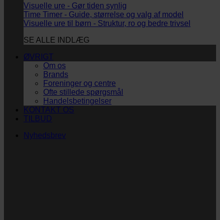
Visuelle ure - Gør tiden synlig
Time Timer - Guide, størrelse og valg af model
Visuelle ure til børn - Struktur, ro og bedre trivsel
SE ALLE INDLÆG
ØVRIGT
Om os
Brands
Foreninger og centre
Ofte stillede spørgsmål
Handelsbetingelser
KONTAKT OS
TILBUD
Nyhedsbrev
Vi vil blive så glade!
Ingen spam. Kun guldkorn, tips og inspiration til at
støtte dig og dit barn i en hverdag med briller
og/eller klap.