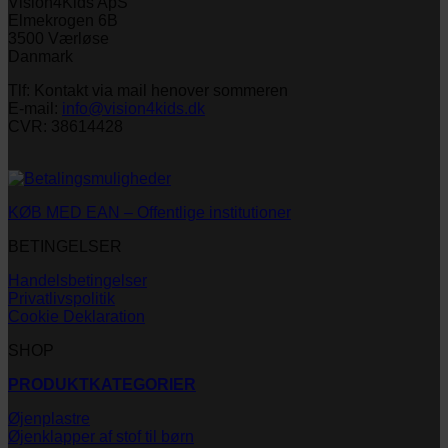
Vision4Kids ApS
Elmekrogen 6B
3500 Værløse
Danmark
Tlf: Kontakt via mail henover sommeren
E-mail:
info@vision4kids.dk
CVR: 38614428
KØB MED EAN – Offentlige institutioner
BETINGELSER
Handelsbetingelser
Privatlivspolitik
Cookie Deklaration
SHOP
PRODUKTKATEGORIER
Øjenplastre
Øjenklapper af stof til børn