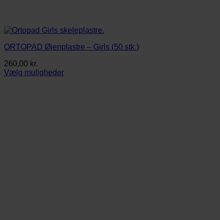
ORTOPAD Øjenplastre – Girls (50 stk.)
260,00
kr.
Vælg muligheder
Dette
vare
har
flere
varianter.
Mulighederne
kan
vælges
på
varesiden