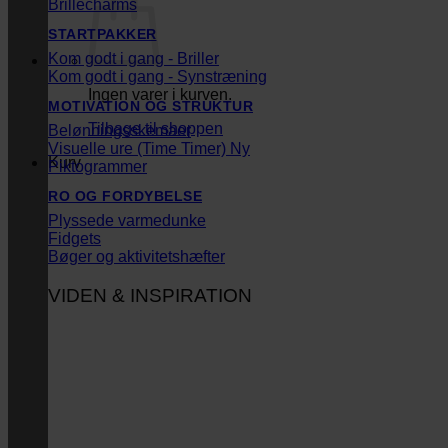
Brillecharms
STARTPAKKER
Kom godt i gang - Briller
Kom godt i gang - Synstræning
Ingen varer i kurven.
MOTIVATION OG STRUKTUR
Tilbage til shoppen
Belønningsskemaer
Visuelle ure (Time Timer)
Kurv
Piktogrammer
RO OG FORDYBELSE
Plyssede varmedunke
Fidgets
Bøger og aktivitetshæfter
VIDEN & INSPIRATION