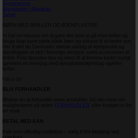
Synstræning
Øjenplastre / Øjenklap
Synet
BØRN MED BRILLER OG ØJENPLASTRE
Vi har en mission om at gøre det sjovt at gå med briller og
bruge klap samt støtte både børn og voksne til et bedre syn.
Her finder du Danmarks største udvalg af øjenplastre og
øjenklapper af stof i farverige designs, samt accessoires til
briller. Find desuden tips og ideer til at komme bedst muligt
igennem en hverdag med øjenplaster/øjenklap og/eller
briller.
FØLG OS
BLIV FORHANDLER
Ønsker du at forhandle vores produkter. Så læs mere om
mulighederne på siden '
FORHANDLER
' eller kontakt os for
en snak.
BETAL MED EAN
Køb som offentlig institution – vælg EAN-betaling ved
checkout.