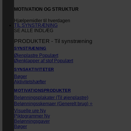
MOTIVATION OG STRUKTUR
Hjælpemidler til hverdagen
TIL SYNSTRÆNING
SE ALLE INDLÆG
PRODUKTER - Til synstræning
SYNSTRÆNING
Øjenplastre
Øjenklapper af stof
SYNSAKTIVITETER
Bøger
Aktivitetshæfter
MOTIVATIONSPRODUKTER
Belønningsplakater (Til øjenplastre)
Belønningsskemaer (Generelt brug) ⭐
Visuelle ure
Piktogrammer
Belønningsgaver
Bøger