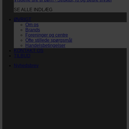
SE ALLE INDLÆG
ØVRIGT
Om os
Brands
Foreninger og centre
Ofte stillede spørgsmål
Handelsbetingelser
KONTAKT OS
TILBUD
Nyhedsbrev
Vi vil blive så glade! ❤
Ingen spam. Kun guldkorn, tips og inspiration til at
støtte dig og dit barn i en hverdag med briller
og/eller klap.