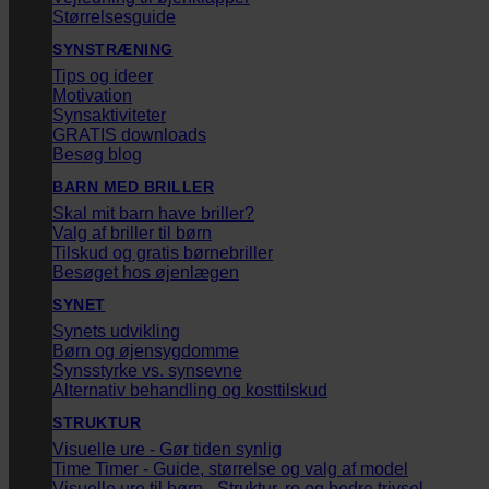
Størrelsesguide
SYNSTRÆNING
Tips og ideer
Motivation
Synsaktiviteter
GRATIS downloads
Besøg blog
BARN MED BRILLER
Skal mit barn have briller?
Valg af briller til børn
Tilskud og gratis børnebriller
Besøget hos øjenlægen
SYNET
Synets udvikling
Børn og øjensygdomme
Synsstyrke vs. synsevne
Alternativ behandling og kosttilskud
STRUKTUR
Visuelle ure - Gør tiden synlig
Time Timer - Guide, størrelse og valg af model
Visuelle ure til børn - Struktur, ro og bedre trivsel