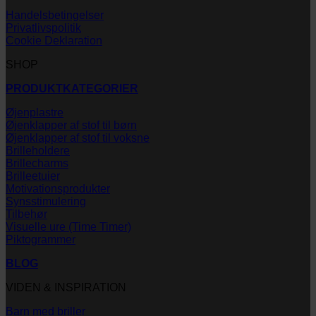
Handelsbetingelser
Privatlivspolitik
Cookie Deklaration
SHOP
PRODUKTKATEGORIER
Øjenplastre
Øjenklapper af stof til børn
Øjenklapper af stof til voksne
Brilleholdere
Brillecharms
Brilleetuier
Motivationsprodukter
Synsstimulering
Tilbehør
Visuelle ure (Time Timer)
Piktogrammer
BLOG
VIDEN & INSPIRATION
Barn med briller