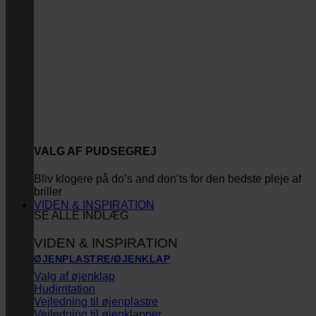
VALG AF PUDSEGREJ
Bliv klogere på do’s and don’ts for den bedste pleje af
briller
VIDEN & INSPIRATION
SE ALLE INDLÆG
VIDEN & INSPIRATION
ØJENPLASTRE/ØJENKLAP
Valg af øjenklap
Hudirritation
Vejledning til øjenplastre
Vejledning til øjenklapper