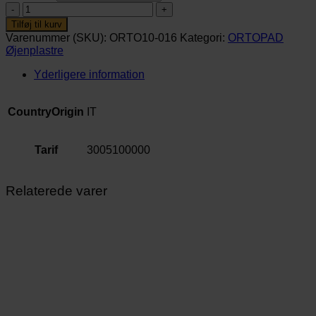
Llamas
(10
Tilføj til kurv
stk.)
Varenummer (SKU):
ORTO10-016
Kategori:
ORTOPAD
antal
Øjenplastre
Yderligere information
CountryOrigin
IT
Tarif
3005100000
Relaterede varer