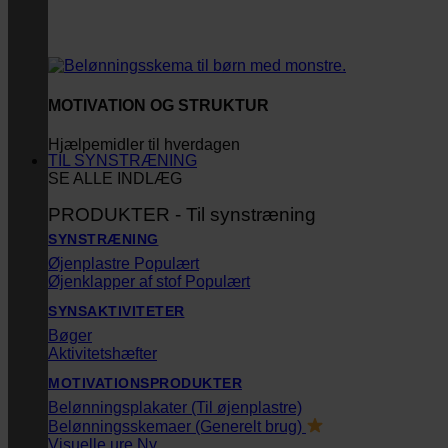
MOTIVATION OG STRUKTUR
Hjælpemidler til hverdagen
TIL SYNSTRÆNING
SE ALLE INDLÆG
PRODUKTER - Til synstræning
SYNSTRÆNING
Øjenplastre
Øjenklapper af stof
SYNSAKTIVITETER
Bøger
Aktivitetshæfter
MOTIVATIONSPRODUKTER
Belønningsplakater (Til øjenplastre)
Belønningsskemaer (Generelt brug)
Visuelle ure