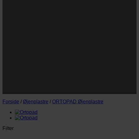
Navn
Navn
E-
Email
mail
JA TAK!
*Jeg godkender privatlivspolitik og tilmelder mig
nyhedsbrevet.
Forside
/
Øjenplastre
/
ORTOPAD Øjenplastre
Filter