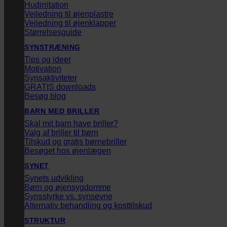
Hudirritation
Vejledning til øjenplastre
Vejledning til øjenklapper
Størrelsesguide
SYNSTRÆNING
Tips og ideer
Motivation
Synsaktiviteter
GRATIS downloads
Besøg blog
BARN MED BRILLER
Skal mit barn have briller?
Valg af briller til børn
Tilskud og gratis børnebriller
Besøget hos øjenlægen
SYNET
Synets udvikling
Børn og øjensygdomme
Synsstyrke vs. synsevne
Alternativ behandling og kosttilskud
STRUKTUR