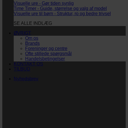
Visuelle ure - Gør tiden synlig
Time Timer - Guide, størrelse og valg af model
Visuelle ure til børn - Struktur, ro og bedre trivsel
SE ALLE INDLÆG
ØVRIGT
Om os
Brands
Foreninger og centre
Ofte stillede spørgsmål
Handelsbetingelser
KONTAKT OS
TILBUD
Nyhedsbrev
Vi vil blive så glade!
Ingen spam. Kun guldkorn, tips og inspiration til at
støtte dig og dit barn i en hverdag med briller
og/eller klap.