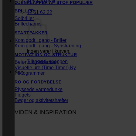
Send en mail
ØJENKLAPPER AF STOF
BRILLER
42 61 62 22
Solbriller
Brillecharms
STARTPAKKER
Kom godt i gang - Briller
Kom godt i gang - Synstræning
Ingen varer i kurven.
MOTIVATION OG STRUKTUR
Tilbage til shoppen
Belønningsskemaer
Visuelle ure (Time Timer)
Kurv
Piktogrammer
RO OG FORDYBELSE
Plyssede varmedunke
Fidgets
Bøger og aktivitetshæfter
VIDEN & INSPIRATION