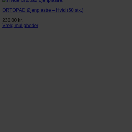
ORTOPAD Øjenplastre – Hvid (50 stk.)
230,00
kr.
Vælg muligheder
Dette
vare
har
flere
varianter.
Mulighederne
kan
vælges
på
varesiden