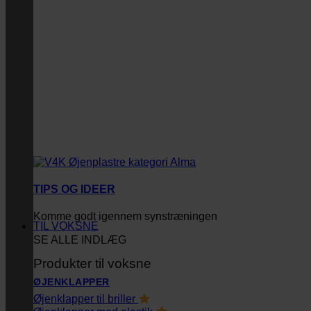
TIPS OG IDEER
Komme godt igennem synstræningen
TIL VOKSNE
SE ALLE INDLÆG
Produkter til voksne
ØJENKLAPPER
Øjenklapper til briller