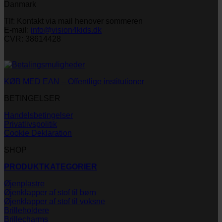
Danmark
Tlf: Kontakt via mail henover sommeren
E-mail:
info@vision4kids.dk
CVR: 38614428
KØB MED EAN – Offentlige institutioner
BETINGELSER
Handelsbetingelser
Privatlivspolitik
Cookie Deklaration
SHOP
PRODUKTKATEGORIER
Øjenplastre
Øjenklapper af stof til børn
Øjenklapper af stof til voksne
Brilleholdere
Brillecharms