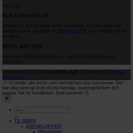
FØLG OS
BLIV FORHANDLER
Ønsker du at forhandle vores produkter. Så læs mere om
mulighederne på siden '
FORHANDLER
' eller kontakt os for
en snak.
BETAL MED EAN
Køb som offentlig institution – vælg EAN-betaling ved
checkout.
Copyright 2026 ©
Vision4Kids ApS
| | Udviklet af
Thomas
André ApS
Vi sender alle ordrer som normalt hen over sommeren. Der
kan dog være op til én ekstra hverdag i leveringstid frem til 9.
august. Tak for forståelsen. God sommer!
Søg
efter:
TIL BØRN
ØJENKLAPPER
Øjenplastre