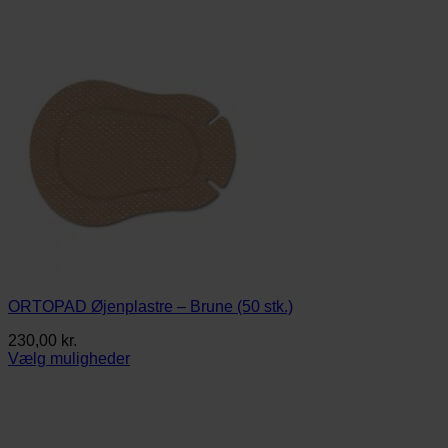
ORTOPAD Øjenplastre – Brune (50 stk.)
230,00
kr.
Vælg muligheder
Dette
vare
har
flere
varianter.