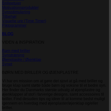
Brilleetuier
Motivationsprodukter
Synsstimulering
Tilbehør
Visuelle ure (Time Timer)
Piktogrammer
BLOG
VIDEN & INSPIRATION
Barn med briller
Synstræning
Øjenplastre / Øjenklap
Synet
BØRN MED BRILLER OG ØJENPLASTRE
Vi har en mission om at gøre det sjovt at gå med briller og
bruge klap samt støtte både børn og voksne til et bedre syn.
Her finder du Danmarks største udvalg af øjenplastre og
øjenklapper af stof i farverige designs, samt accessoires til
briller. Find desuden tips og ideer til at komme bedst muligt
igennem en hverdag med øjenplaster/øjenklap og/eller
briller.