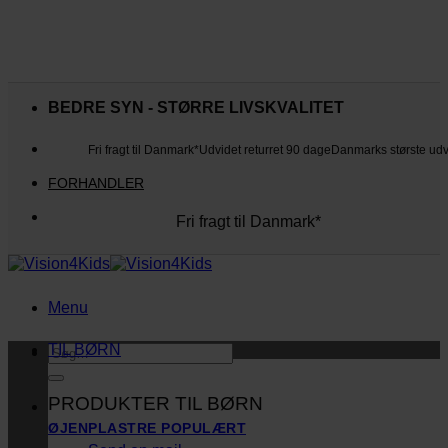
Fortsæt
til
BEDRE SYN - STØRRE LIVSKVALITET
indhold
Fri fragt til Danmark*
Udvidet returret 90 dage
Danmarks største ud
FORHANDLER
Fri fragt til Danmark*
Danmarks største udvalg
Udvidet returret 90 dage
Kunderne elsker os
Menu
TIL BØRN
Søg
efter:
PRODUKTER TIL BØRN
ØJENPLASTRE