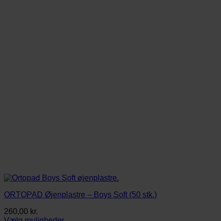
Mulighederne
kan
vælges
på
varesiden
ORTOPAD Øjenplastre – Boys Soft (50 stk.)
260,00
kr.
Vælg muligheder