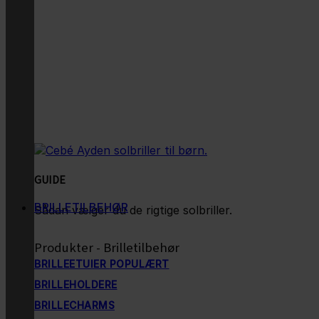
GUIDE
BRILLETILBEHØR
Sådan vælger du de rigtige solbriller.
Produkter - Brilletilbehør
BRILLEETUIER
BRILLEHOLDERE
BRILLECHARMS