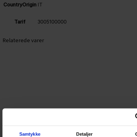
CountryOrigin
IT
Tarif
3005100000
Relaterede varer
Samtykke
Detaljer