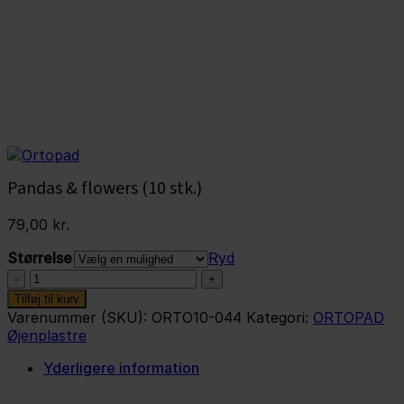
Pandas & flowers (10 stk.)
79,00
kr.
Størrelse
Ryd
Pandas
&
Tilføj til kurv
flowers
Varenummer (SKU):
ORTO10-044
Kategori:
ORTOPAD
(10
Øjenplastre
stk.)
antal
Yderligere information