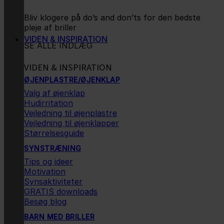
Bliv klogere på do’s and don’ts for den bedste
pleje af briller
VIDEN & INSPIRATION
SE ALLE INDLÆG
VIDEN & INSPIRATION
ØJENPLASTRE/ØJENKLAP
Valg af øjenklap
Hudirritation
Vejledning til øjenplastre
Vejledning til øjenklapper
Størrelsesguide
SYNSTRÆNING
Tips og ideer
Motivation
Synsaktiviteter
GRATIS downloads
Besøg blog
BARN MED BRILLER