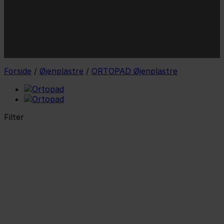
JA TAK!
*Jeg godkender privatlivspolitik og tilmelder mig
nyhedsbrevet.
Forside
/
Øjenplastre
/
ORTOPAD Øjenplastre
Filter