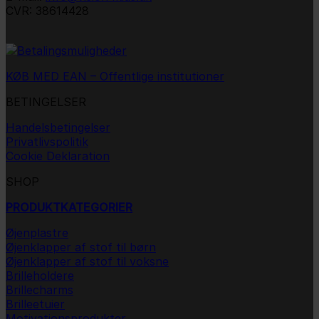
på
CVR: 38614428
varesiden
KØB MED EAN – Offentlige institutioner
BETINGELSER
Handelsbetingelser
Privatlivspolitik
Cookie Deklaration
SHOP
PRODUKTKATEGORIER
Øjenplastre
Øjenklapper af stof til børn
Øjenklapper af stof til voksne
Brilleholdere
Brillecharms
Brilleetuier
Motivationsprodukter