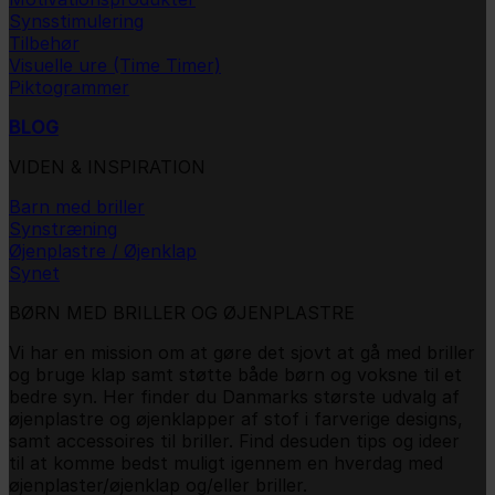
Synsstimulering
Tilbehør
Visuelle ure (Time Timer)
Piktogrammer
BLOG
VIDEN & INSPIRATION
Barn med briller
Synstræning
Øjenplastre / Øjenklap
Synet
BØRN MED BRILLER OG ØJENPLASTRE
Vi har en mission om at gøre det sjovt at gå med briller
og bruge klap samt støtte både børn og voksne til et
bedre syn. Her finder du Danmarks største udvalg af
øjenplastre og øjenklapper af stof i farverige designs,
samt accessoires til briller. Find desuden tips og ideer
til at komme bedst muligt igennem en hverdag med
øjenplaster/øjenklap og/eller briller.