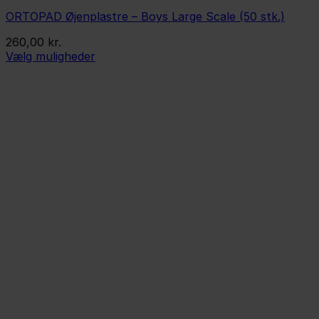
ORTOPAD Øjenplastre – Boys Large Scale (50 stk.)
260,00
kr.
Vælg muligheder
Dette
vare
har
flere
varianter.
Mulighederne
kan
vælges
på
varesiden