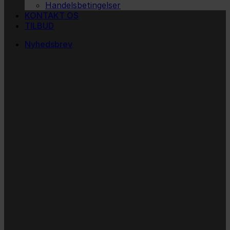
Handelsbetingelser
KONTAKT OS
TILBUD
Nyhedsbrev
Vi vil blive så glade!
Ingen spam. Kun guldkorn, tips og inspiration til at
støtte dig og dit barn i en hverdag med briller
og/eller klap.
Navn
Navn
Email
E-
mail