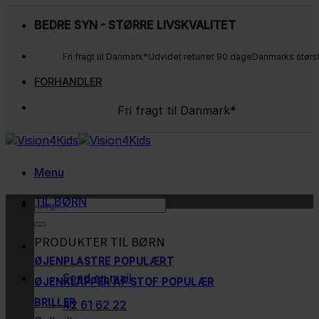
Fortsæt
BEDRE SYN - STØRRE LIVSKVALITET
til
indhold
Fri fragt til Danmark*
Udvidet returret 90 dage
Danmarks størs
FORHANDLER
Fri fragt til Danmark*
Udvidet returret 90 dage
Danmarks største udvalg
Kunderne elsker os
Menu
TIL BØRN
Søg
efter:
PRODUKTER TIL BØRN
ØJENPLASTRE
Send en mail
ØJENKLAPPER AF STOF
BRILLER
42 61 62 22