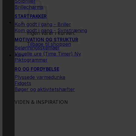
Solbriller
Brillecharms
STARTPAKKER
Kom godt i gang - Briller
Kom godt i gang - Synstræning
Ingen varer i kurven.
MOTIVATION OG STRUKTUR
Tilbage til shoppen
Belønningsskemaer
Visuelle ure (Time Timer)
Kurv
Piktogrammer
RO OG FORDYBELSE
Plyssede varmedunke
Fidgets
Bøger og aktivitetshæfter
VIDEN & INSPIRATION