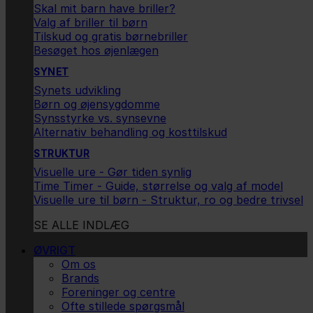
Skal mit barn have briller?
Valg af briller til børn
Tilskud og gratis børnebriller
Besøget hos øjenlægen
SYNET
Synets udvikling
Børn og øjensygdomme
Synsstyrke vs. synsevne
Alternativ behandling og kosttilskud
STRUKTUR
Visuelle ure - Gør tiden synlig
Time Timer - Guide, størrelse og valg af model
Visuelle ure til børn - Struktur, ro og bedre trivsel
SE ALLE INDLÆG
ØVRIGT
Om os
Brands
Foreninger og centre
Ofte stillede spørgsmål