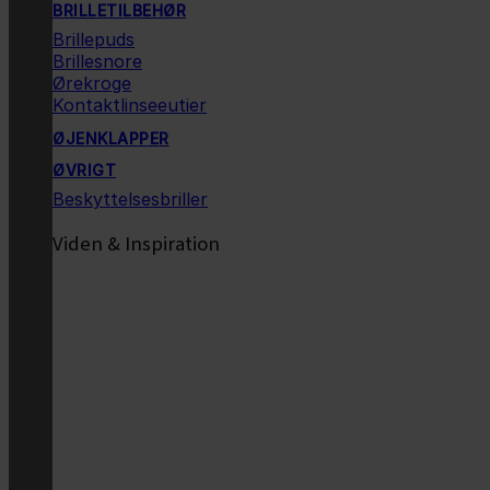
BRILLETILBEHØR
Brillepuds
Brillesnore
Ørekroge
Kontaktlinseeutier
ØJENKLAPPER
ØVRIGT
Beskyttelsesbriller
Viden & Inspiration