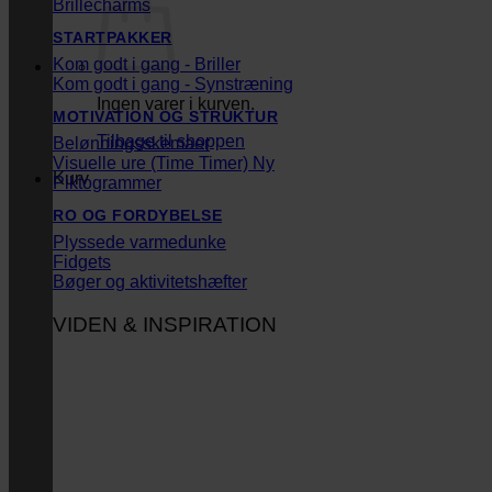
Brillecharms
STARTPAKKER
Kom godt i gang - Briller
Kom godt i gang - Synstræning
Ingen varer i kurven.
MOTIVATION OG STRUKTUR
Tilbage til shoppen
Belønningsskemaer
Visuelle ure (Time Timer)
Kurv
Piktogrammer
RO OG FORDYBELSE
Plyssede varmedunke
Fidgets
Bøger og aktivitetshæfter
VIDEN & INSPIRATION