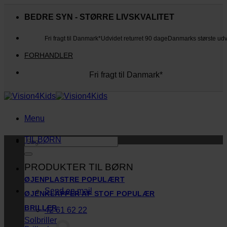
Fortsæt
til
BEDRE SYN - STØRRE LIVSKVALITET
indhold
Fri fragt til Danmark*
Udvidet returret 90 dage
Danmarks største ud
FORHANDLER
Fri fragt til Danmark*
Danmarks største udvalg
Udvidet returret 90 dage
Kunderne elsker os
Menu
TIL BØRN
Søg
efter:
PRODUKTER TIL BØRN
ØJENPLASTRE
Send en mail
ØJENKLAPPER AF STOF
BRILLER
42 61 62 22
Solbriller