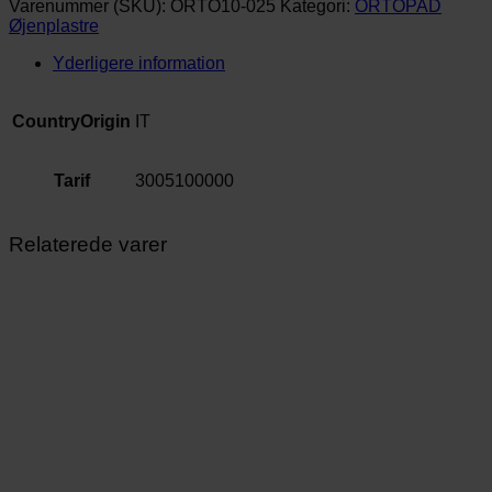
Varenummer (SKU):
ORTO10-025
Kategori:
ORTOPAD
antal
Øjenplastre
Yderligere information
CountryOrigin
IT
Tarif
3005100000
Relaterede varer