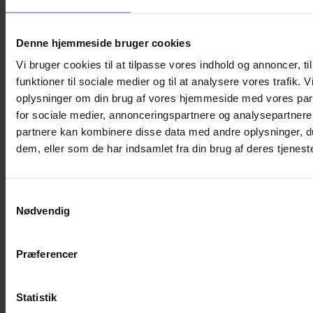
Denne hjemmeside bruger cookies
ORTOPAD Øjenplastre – Fun Pack (50 stk.)
Vi bruger cookies til at tilpasse vores indhold og annoncer, til
260,00
kr.
funktioner til sociale medier og til at analysere vores trafik. 
Vælg muligheder
Dette
oplysninger om din brug af vores hjemmeside med vores par
vare
for sociale medier, annonceringspartnere og analysepartnere
har
flere
partnere kan kombinere disse data med andre oplysninger, du
varianter.
dem, eller som de har indsamlet fra din brug af deres tjeneste
Mulighederne
kan
vælges
på
Samtykkevalg
varesiden
Nødvendig
Præferencer
Statistik