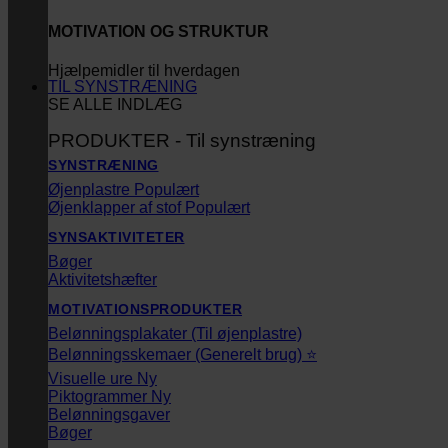
MOTIVATION OG STRUKTUR
Hjælpemidler til hverdagen
TIL SYNSTRÆNING
SE ALLE INDLÆG
PRODUKTER - Til synstræning
SYNSTRÆNING
Øjenplastre
Øjenklapper af stof
SYNSAKTIVITETER
Bøger
Aktivitetshæfter
MOTIVATIONSPRODUKTER
Belønningsplakater (Til øjenplastre)
Belønningsskemaer (Generelt brug) ⭐
Visuelle ure
Piktogrammer
Belønningsgaver
Bøger