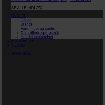
SE ALLE INDLÆG
ØVRIGT
Om os
Brands
Foreninger og centre
Ofte stillede spørgsmål
Handelsbetingelser
KONTAKT OS
TILBUD
Nyhedsbrev
Vi vil blive så glade! ❤
Ingen spam. Kun guldkorn, tips og inspiration til at
støtte dig og dit barn i en hverdag med briller
og/eller klap.