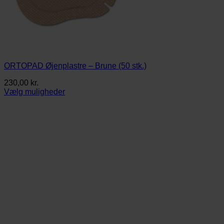
ORTOPAD Øjenplastre – Brune (50 stk.)
230,00
kr.
Vælg muligheder
Dette
vare
har
flere
varianter.
Mulighederne
kan
vælges
på
varesiden