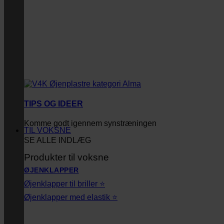
TIPS OG IDEER
Komme godt igennem synstræningen
TIL VOKSNE
SE ALLE INDLÆG
Produkter til voksne
ØJENKLAPPER
Øjenklapper til briller ⭐
Øjenklapper med elastik ⭐