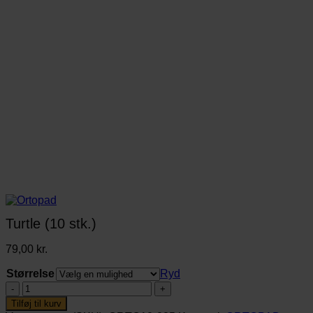
Turtle (10 stk.)
79,00
kr.
Størrelse
Ryd
Turtle
(10
Tilføj til kurv
stk.)