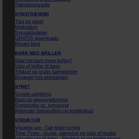
Størrelsesguide
SYNSTRÆNING
Tips og ideer
Motivation
Synsaktiviteter
GRATIS downloads
Besøg blog
BARN MED BRILLER
Skal mit barn have briller?
Valg af briller til børn
Tilskud og gratis børnebriller
Besøget hos øjenlægen
SYNET
Synets udvikling
Børn og øjensygdomme
Synsstyrke vs. synsevne
Alternativ behandling og kosttilskud
STRUKTUR
Visuelle ure - Gør tiden synlig
Time Timer - Guide, størrelse og valg af model
Visuelle ure til børn - Struktur, ro og bedre trivsel