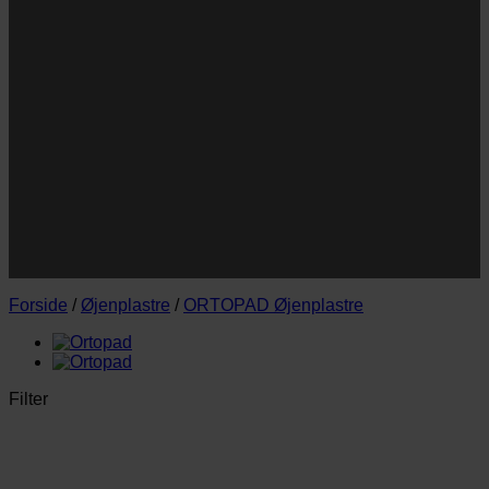
Navn
Navn
E-
Email
mail
JA TAK!
*Jeg godkender privatlivspolitik og tilmelder mig
nyhedsbrevet.
Forside
/
Øjenplastre
/
ORTOPAD Øjenplastre
Filter