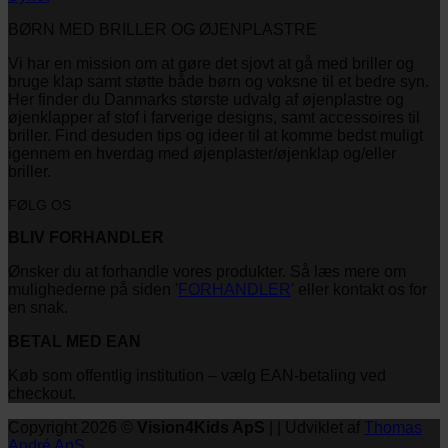
BØRN MED BRILLER OG ØJENPLASTRE
Vi har en mission om at gøre det sjovt at gå med briller og
bruge klap samt støtte både børn og voksne til et bedre syn.
Her finder du Danmarks største udvalg af øjenplastre og
øjenklapper af stof i farverige designs, samt accessoires til
briller. Find desuden tips og ideer til at komme bedst muligt
igennem en hverdag med øjenplaster/øjenklap og/eller
briller.
FØLG OS
BLIV FORHANDLER
Ønsker du at forhandle vores produkter. Så læs mere om
mulighederne på siden '
FORHANDLER
' eller kontakt os for
en snak.
BETAL MED EAN
Køb som offentlig institution – vælg EAN-betaling ved
checkout.
Copyright 2026 ©
Vision4Kids ApS
| | Udviklet af
Thomas
André ApS