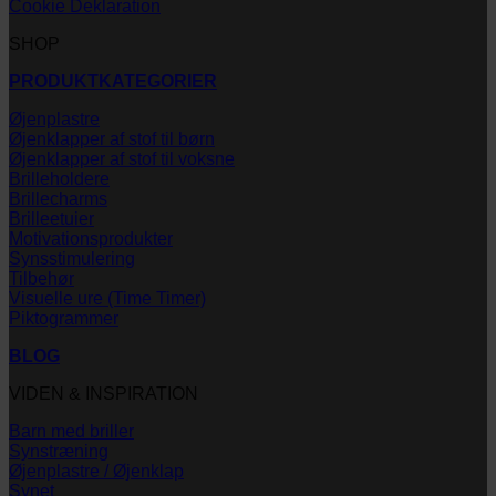
Cookie Deklaration
SHOP
PRODUKTKATEGORIER
Øjenplastre
Øjenklapper af stof til børn
Øjenklapper af stof til voksne
Brilleholdere
Brillecharms
Brilleetuier
Motivationsprodukter
Synsstimulering
Tilbehør
Visuelle ure (Time Timer)
Piktogrammer
BLOG
VIDEN & INSPIRATION
Barn med briller
Synstræning
Øjenplastre / Øjenklap
Synet