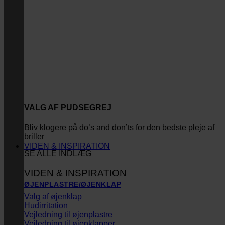
VALG AF PUDSEGREJ
Bliv klogere på do’s and don’ts for den bedste pleje af
briller
VIDEN & INSPIRATION
SE ALLE INDLÆG
VIDEN & INSPIRATION
ØJENPLASTRE/ØJENKLAP
Valg af øjenklap
Hudirritation
Vejledning til øjenplastre
Vejledning til øjenklapper