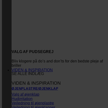
VALG AF PUDSEGREJ
Bliv klogere på do’s and don’ts for den bedste pleje af
briller
VIDEN & INSPIRATION
SE ALLE INDLÆG
VIDEN & INSPIRATION
ØJENPLASTRE/ØJENKLAP
Valg af øjenklap
Hudirritation
Vejledning til øjenplastre
Vejledning til øjenklapper