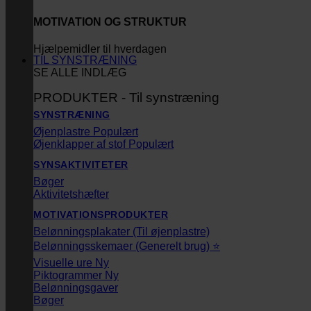
MOTIVATION OG STRUKTUR
Hjælpemidler til hverdagen
TIL SYNSTRÆNING
SE ALLE INDLÆG
PRODUKTER - Til synstræning
SYNSTRÆNING
Øjenplastre
Øjenklapper af stof
SYNSAKTIVITETER
Bøger
Aktivitetshæfter
MOTIVATIONSPRODUKTER
Belønningsplakater (Til øjenplastre)
Belønningsskemaer (Generelt brug) ⭐
Visuelle ure
Piktogrammer
Belønningsgaver
Bøger