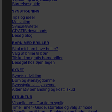
Størrelsesguide
SYNSTRÆNING
Tips og ideer
Motivation
Synsaktiviteter
GRATIS downloads
Besøg blog
BARN MED BRILLER
Skal mit barn have briller?
Valg af briller til børn
Tilskud og gratis børnebriller
Besøget hos øjenlægen
SYNET
Synets udvikling
Børn og øjensygdomme
Synsstyrke vs. synsevne
Alternativ behandling og kosttilskud
STRUKTUR
Visuelle ure - Gør tiden synlig
Time Timer - Guide, størrelse og valg af model
Visuelle ure til børn - Struktur, ro og bedre trivsel