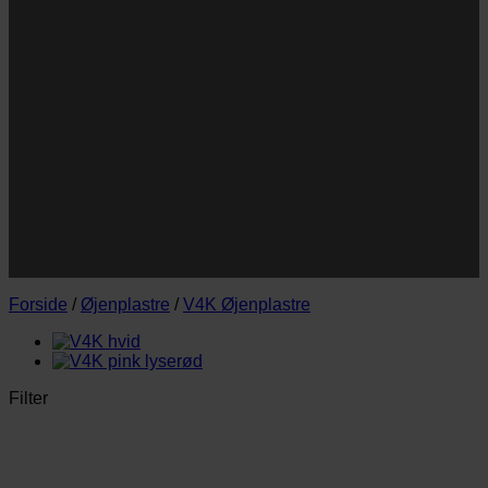
Navn
Navn
E-
Email
mail
JA TAK!
*Jeg godkender privatlivspolitik og tilmelder mig
nyhedsbrevet.
Forside
/
Øjenplastre
/
V4K Øjenplastre
Filter