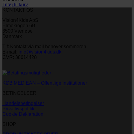
Tilføj til kurv
KONTAKT OS
Vision4Kids ApS
Elmekrogen 6B
3500 Værløse
Danmark
Tlf: Kontakt via mail henover sommeren
E-mail:
info@vision4kids.dk
CVR: 38614428
KØB MED EAN – Offentlige institutioner
BETINGELSER
Handelsbetingelser
Privatlivspolitik
Cookie Deklaration
SHOP