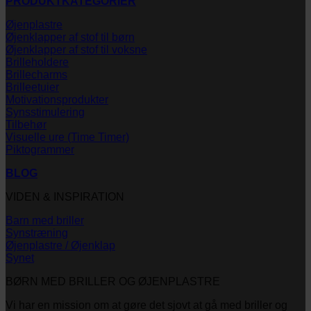
PRODUKTKATEGORIER
Øjenplastre
Øjenklapper af stof til børn
Øjenklapper af stof til voksne
Brilleholdere
Brillecharms
Brilleetuier
Motivationsprodukter
Synsstimulering
Tilbehør
Visuelle ure (Time Timer)
Piktogrammer
BLOG
VIDEN & INSPIRATION
Barn med briller
Synstræning
Øjenplastre / Øjenklap
Synet
BØRN MED BRILLER OG ØJENPLASTRE
Vi har en mission om at gøre det sjovt at gå med briller og