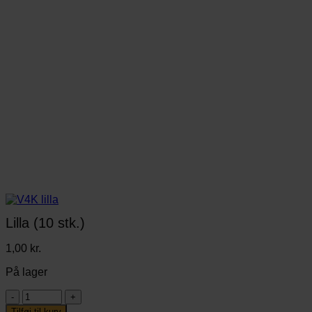
Lilla (10 stk.)
1,00
kr.
På lager
Lilla
(10
Tilføj til kurv