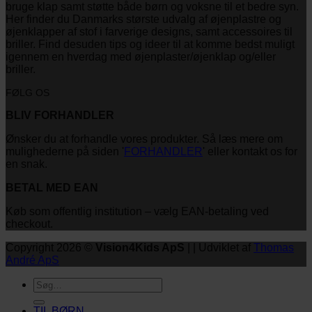
bruge klap samt støtte både børn og voksne til et bedre syn.
Her finder du Danmarks største udvalg af øjenplastre og
øjenklapper af stof i farverige designs, samt accessoires til
briller. Find desuden tips og ideer til at komme bedst muligt
igennem en hverdag med øjenplaster/øjenklap og/eller
briller.
FØLG OS
BLIV FORHANDLER
Ønsker du at forhandle vores produkter. Så læs mere om
mulighederne på siden '
FORHANDLER
' eller kontakt os for
en snak.
BETAL MED EAN
Køb som offentlig institution – vælg EAN-betaling ved
checkout.
Copyright 2026 ©
Vision4Kids ApS
| | Udviklet af
Thomas
André ApS
Søg
efter:
TIL BØRN