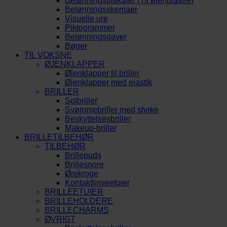
Belønningsplakater (Til øjenplastre)
Belønningsskemaer
Visuelle ure
Piktogrammer
Belønningsgaver
Bøger
TIL VOKSNE
ØJENKLAPPER
Øjenklapper til briller
Øjenklapper med elastik
BRILLER
Solbriller
Svømmebriller med styrke
Beskyttelsesbriller
Makeup-briller
BRILLETILBEHØR
TILBEHØR
Brillepuds
Brillesnore
Ørekroge
Kontaktlinseetuier
BRILLEETUIER
BRILLEHOLDERE
BRILLECHARMS
ØVRIGT