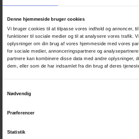
Startpakke – Øjenplastre (Dreng)
419,00
kr.
Denne hjemmeside bruger cookies
Vælg muligheder
Vi bruger cookies til at tilpasse vores indhold og annoncer, til
Dette
vare
funktioner til sociale medier og til at analysere vores trafik. 
har
oplysninger om din brug af vores hjemmeside med vores par
flere
for sociale medier, annonceringspartnere og analysepartnere
varianter.
Mulighederne
partnere kan kombinere disse data med andre oplysninger, du
kan
dem, eller som de har indsamlet fra din brug af deres tjeneste
vælges
på
varesiden
Samtykkevalg
Nødvendig
Præferencer
Statistik