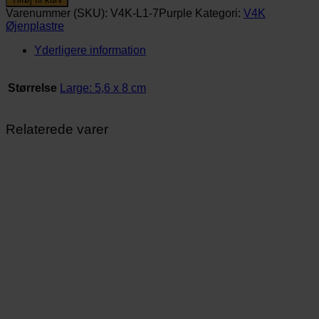
stk.)
Varenummer (SKU):
V4K-L1-7Purple
Kategori:
V4K
antal
Øjenplastre
Yderligere information
Størrelse
Large: 5,6 x 8 cm
Relaterede varer