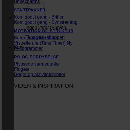
Brillecharms
STARTPAKKER
Kom godt i gang - Briller
Kom godt i gang - Synstræning
Ingen varer i kurven.
MOTIVATION OG STRUKTUR
Tilbage til shoppen
Belønningsskemaer
Visuelle ure (Time Timer)
Kurv
Piktogrammer
RO OG FORDYBELSE
Plyssede varmedunke
Fidgets
Bøger og aktivitetshæfter
VIDEN & INSPIRATION