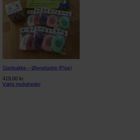
Startpakke – Øjenplastre (Pige)
419,00
kr.
Vælg muligheder
Dette
vare
har
flere
varianter.
Mulighederne
kan
vælges
på