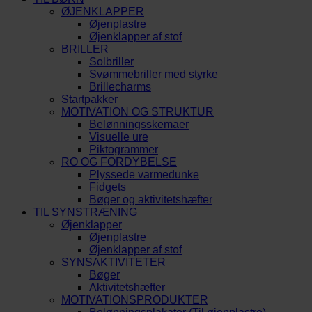
ØJENKLAPPER
Øjenplastre
Øjenklapper af stof
BRILLER
Solbriller
Svømmebriller med styrke
Brillecharms
Startpakker
MOTIVATION OG STRUKTUR
Belønningsskemaer
Visuelle ure
Piktogrammer
RO OG FORDYBELSE
Plyssede varmedunke
Fidgets
Bøger og aktivitetshæfter
TIL SYNSTRÆNING
Øjenklapper
Øjenplastre
Øjenklapper af stof
SYNSAKTIVITETER
Bøger
Aktivitetshæfter
MOTIVATIONSPRODUKTER