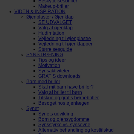
Beskyttelsesbriller
Makeup-briller
VIDEN & INSPIRATION
Øjenplaster / Øjenklap
SE UDVALGET
Valg af øjenklap
Hudirritation
Vejledning til øjenplastre
Vejledning til øjenklapper
Størrelsesguide
SYNSTRÆNING
Tips og ideer
Motivation
Synsaktiviteter
GRATIS downloads
Barn med briller
Skal mit barn have briller?
Valg af briller til børn
Tilskud og gratis børnebriller
Besøget hos øjenlægen
Synet
Synets udvikling
Børn og øjensygdomme
Synsstyrke vs. synsevne
Alternativ behandling og kosttilskud