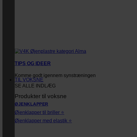
TIPS OG IDEER
Komme godt igennem synstræningen
TIL VOKSNE
SE ALLE INDLÆG
Produkter til voksne
ØJENKLAPPER
Øjenklapper til briller ⭐
Øjenklapper med elastik ⭐