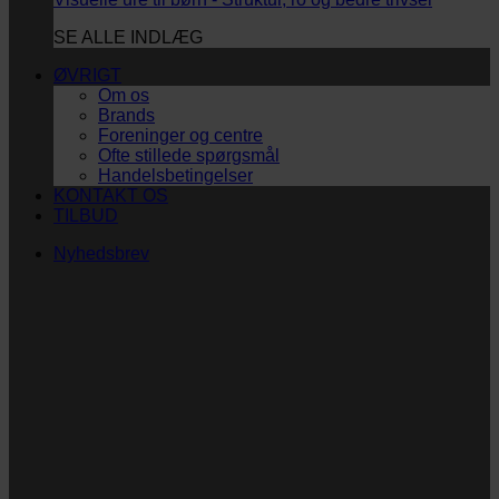
SE ALLE INDLÆG
ØVRIGT
Om os
Brands
Foreninger og centre
Ofte stillede spørgsmål
Handelsbetingelser
KONTAKT OS
TILBUD
Nyhedsbrev
Vi vil blive så glade! ❤
Ingen spam. Kun guldkorn, tips og inspiration til at
støtte dig og dit barn i en hverdag med briller
og/eller klap.