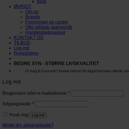
Blog
ØVRIGT
Om os
Brands
Foreninger og centre
Ofte stillede spørgsmål
Handelsbetingelser
KONTAKT OS
TILBUD
Log ind
Nyhedsbrev
BEDRE SYN - STØRRE LIVSKVALITET
Fri fragt til Danmark*
Udvidet returret 90 dage
Danmarks største ud
Log ind
Brugernavn eller e-mailadresse
*
Adgangskode
*
Husk mig
Log ind
Mistet din adgangskode?