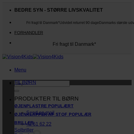
Fortsæt
til
BEDRE SYN - STØRRE LIVSKVALITET
indhold
Fri fragt til Danmark*
Udvidet returret 90 dage
Danmarks største ud
FORHANDLER
Fri fragt til Danmark*
Danmarks største udvalg
Udvidet returret 90 dage
Kunderne elsker os
Menu
TIL BØRN
Søg
efter:
PRODUKTER TIL BØRN
ØJENPLASTRE
Send en mail
ØJENKLAPPER AF STOF
BRILLER
42 61 62 22
Solbriller