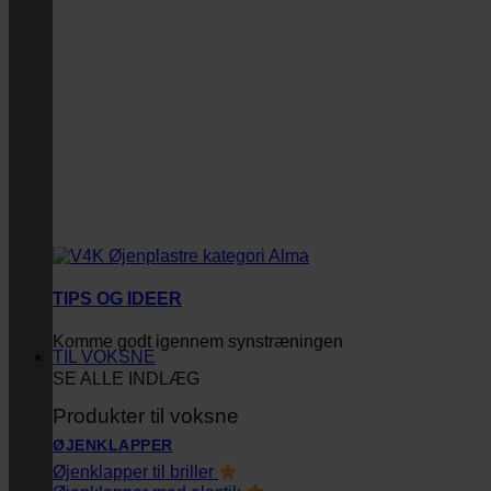
TIPS OG IDEER
Komme godt igennem synstræningen
TIL VOKSNE
SE ALLE INDLÆG
Produkter til voksne
ØJENKLAPPER
Øjenklapper til briller