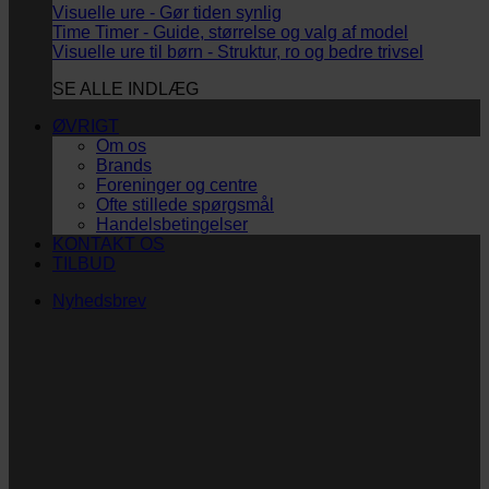
Visuelle ure - Gør tiden synlig
Time Timer - Guide, størrelse og valg af model
Visuelle ure til børn - Struktur, ro og bedre trivsel
SE ALLE INDLÆG
ØVRIGT
Om os
Brands
Foreninger og centre
Ofte stillede spørgsmål
Handelsbetingelser
KONTAKT OS
TILBUD
Nyhedsbrev
Vi vil blive så glade!
Ingen spam. Kun guldkorn, tips og inspiration til at
støtte dig og dit barn i en hverdag med briller
og/eller klap.