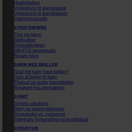
Hudirritation
Vejledning til øjenplastre
Vejledning til øjenklapper
Størrelsesguide
SYNSTRÆNING
Tips og ideer
Motivation
Synsaktiviteter
GRATIS downloads
Besøg blog
BARN MED BRILLER
Skal mit barn have briller?
Valg af briller til børn
Tilskud og gratis børnebriller
Besøget hos øjenlægen
SYNET
Synets udvikling
Børn og øjensygdomme
Synsstyrke vs. synsevne
Alternativ behandling og kosttilskud
STRUKTUR