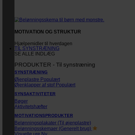
MOTIVATION OG STRUKTUR
Hjælpemidler til hverdagen
TIL SYNSTRÆNING
SE ALLE INDLÆG
PRODUKTER - Til synstræning
SYNSTRÆNING
Øjenplastre
Øjenklapper af stof
SYNSAKTIVITETER
Bøger
Aktivitetshæfter
MOTIVATIONSPRODUKTER
Belønningsplakater (Til øjenplastre)
Belønningsskemaer (Generelt brug)
Visuelle ure