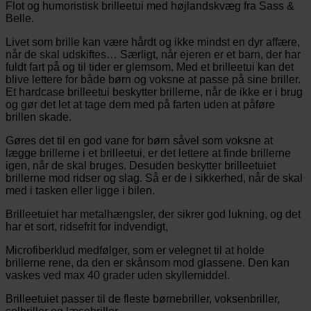
Flot og humoristisk brilleetui med højlandskvæg fra Sass &
Belle.
Livet som brille kan være hårdt og ikke mindst en dyr affære,
når de skal udskiftes… Særligt, når ejeren er et barn, der har
fuldt fart på og til tider er glemsom. Med et brilleetui kan det
blive lettere for både børn og voksne at passe på sine briller.
Et hardcase brilleetui beskytter brillerne, når de ikke er i brug
og gør det let at tage dem med på farten uden at påføre
brillen skade.
Gøres det til en god vane for børn såvel som voksne at
lægge brillerne i et brilleetui, er det lettere at finde brillerne
igen, når de skal bruges. Desuden beskytter brilleetuiet
brillerne mod ridser og slag. Så er de i sikkerhed, når de skal
med i tasken eller ligge i bilen.
Brilleetuiet har metalhængsler, der sikrer god lukning, og det
har et sort, ridsefrit for indvendigt,
Microfiberklud medfølger, som er velegnet til at holde
brillerne rene, da den er skånsom mod glassene. Den kan
vaskes ved max 40 grader uden skyllemiddel.
Brilleetuiet passer til de fleste børnebriller, voksenbriller,