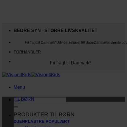
Fortsæt
til
BEDRE SYN - STØRRE LIVSKVALITET
indhold
Fri fragt til Danmark*
Udvidet returret 90 dage
Danmarks største ud
FORHANDLER
Fri fragt til Danmark*
Danmarks største udvalg
Udvidet returret 90 dage
Kunderne elsker os
Menu
TIL BØRN
Søg
efter:
PRODUKTER TIL BØRN
ØJENPLASTRE