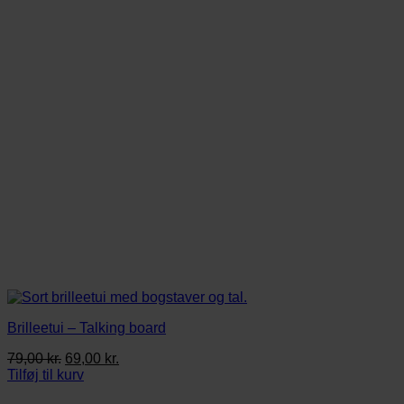
Brilleetui – Talking board
Den
Den
79,00
kr.
69,00
kr.
oprindelige
aktuelle
Tilføj til kurv
pris
pris