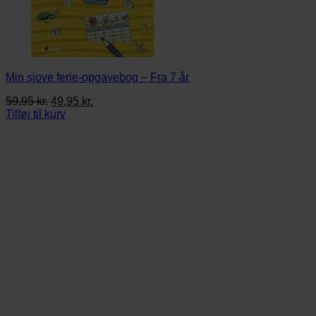
Min sjove ferie-opgavebog – Fra 7 år
Den
Den
59,95
kr.
49,95
kr.
oprindelige
aktuelle
Tilføj til kurv
pris
pris
var:
er:
59,95 kr..
49,95 kr..