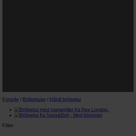
Navn
Navn
E-
Email
mail
JA TAK!
*Jeg godkender privatlivspolitik og tilmelder mig
nyhedsbrevet.
Forside
/
Brilleetuier
/
Hårdt brilleetui
Filter