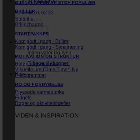
Send en mail
ØJENKLAPPER AF STOF
BRILLER
42 61 62 22
Solbriller
Brillecharms
STARTPAKKER
Kom godt i gang - Briller
Kom godt i gang - Synstræning
Ingen varer i kurven.
MOTIVATION OG STRUKTUR
Tilbage til shoppen
Belønningsskemaer
Visuelle ure (Time Timer)
Kurv
Piktogrammer
RO OG FORDYBELSE
Plyssede varmedunke
Fidgets
Bøger og aktivitetshæfter
VIDEN & INSPIRATION