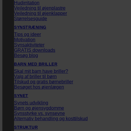
Hudirritation
Vejledning til øjenplastre
Vejledning til øjenklapper
Størrelsesguide
SYNSTRÆNING
Tips og ideer
Motivation
Synsaktiviteter
GRATIS downloads
Besøg blog
BARN MED BRILLER
Skal mit barn have briller?
Valg af briller til børn
Tilskud og gratis børnebriller
Besøget hos øjenlægen
SYNET
Synets udvikling
Børn og øjensygdomme
Synsstyrke vs. synsevne
Alternativ behandling og kosttilskud
STRUKTUR