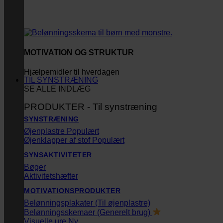
MOTIVATION OG STRUKTUR
Hjælpemidler til hverdagen
TIL SYNSTRÆNING
SE ALLE INDLÆG
PRODUKTER - Til synstræning
SYNSTRÆNING
Øjenplastre
Øjenklapper af stof
SYNSAKTIVITETER
Bøger
Aktivitetshæfter
MOTIVATIONSPRODUKTER
Belønningsplakater (Til øjenplastre)
Belønningsskemaer (Generelt brug)
Visuelle ure