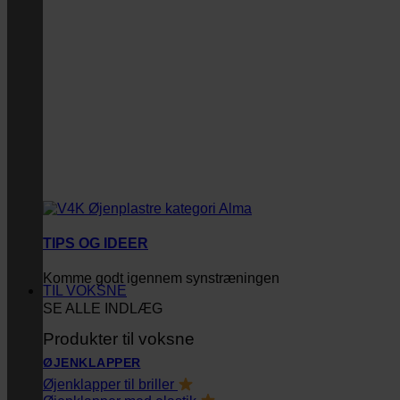
TIPS OG IDEER
Komme godt igennem synstræningen
TIL VOKSNE
SE ALLE INDLÆG
Produkter til voksne
ØJENKLAPPER
Øjenklapper til briller