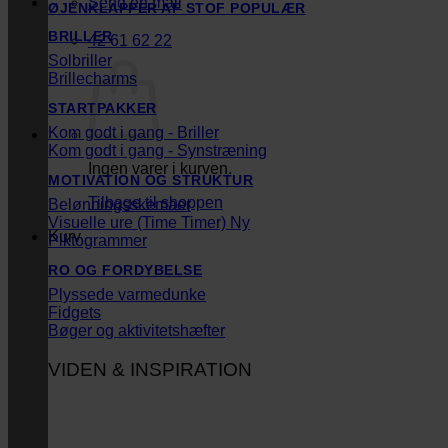
Send en mail
ØJENKLAPPER AF STOF
BRILLER
42 61 62 22
Solbriller
Brillecharms
STARTPAKKER
Kom godt i gang - Briller
Kom godt i gang - Synstræning
Ingen varer i kurven.
MOTIVATION OG STRUKTUR
Tilbage til shoppen
Belønningsskemaer
Visuelle ure (Time Timer)
Kurv
Piktogrammer
RO OG FORDYBELSE
Plyssede varmedunke
Fidgets
Bøger og aktivitetshæfter
VIDEN & INSPIRATION