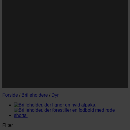
Navn
Navn
E-
Email
mail
JA TAK!
*Jeg godkender privatlivspolitik og tilmelder mig
nyhedsbrevet.
Forside
/
Brilleholdere
/
Dyr
Filter