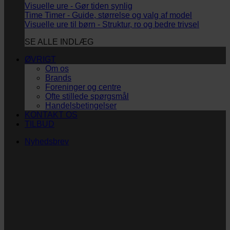
Visuelle ure - Gør tiden synlig
Time Timer - Guide, størrelse og valg af model
Visuelle ure til børn - Struktur, ro og bedre trivsel
SE ALLE INDLÆG
ØVRIGT
Om os
Brands
Foreninger og centre
Ofte stillede spørgsmål
Handelsbetingelser
KONTAKT OS
TILBUD
Nyhedsbrev
Vi vil blive så glade!
Ingen spam. Kun guldkorn, tips og inspiration til at
støtte dig og dit barn i en hverdag med briller
og/eller klap.