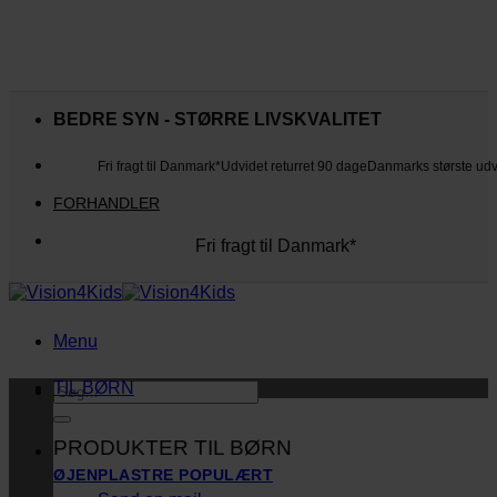
Fortsæt
til
BEDRE SYN - STØRRE LIVSKVALITET
indhold
Fri fragt til Danmark*
Udvidet returret 90 dage
Danmarks største ud
FORHANDLER
Fri fragt til Danmark*
Danmarks største udvalg
Udvidet returret 90 dage
Kunderne elsker os
Menu
TIL BØRN
Søg
efter:
PRODUKTER TIL BØRN
ØJENPLASTRE