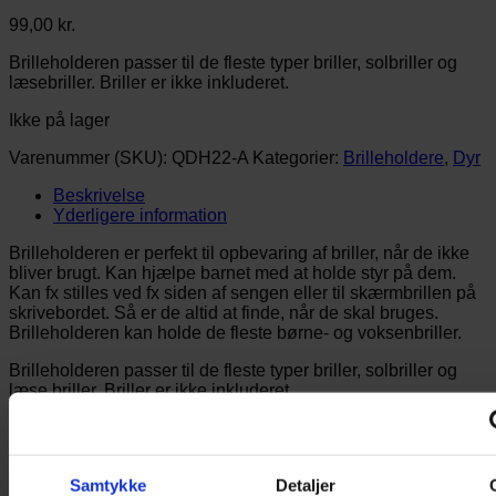
99,00
kr.
Brilleholderen passer til de fleste typer briller, solbriller og
læsebriller. Briller er ikke inkluderet.
Ikke på lager
Varenummer (SKU):
QDH22-A
Kategorier:
Brilleholdere
,
Dyr
Beskrivelse
Yderligere information
Brilleholderen er perfekt til opbevaring af briller, når de ikke
bliver brugt. Kan hjælpe barnet med at holde styr på dem.
Kan fx stilles ved fx siden af sengen eller til skærmbrillen på
skrivebordet. Så er de altid at finde, når de skal bruges.
Brilleholderen kan holde de fleste børne- og voksenbriller.
Brilleholderen passer til de fleste typer briller, solbriller og
læse briller. Briller er ikke inkluderet.
Højde: Ca. 12 cm
Se vores store udvalg. Der er en brilleholder til en hver
Samtykke
Detaljer
smag…